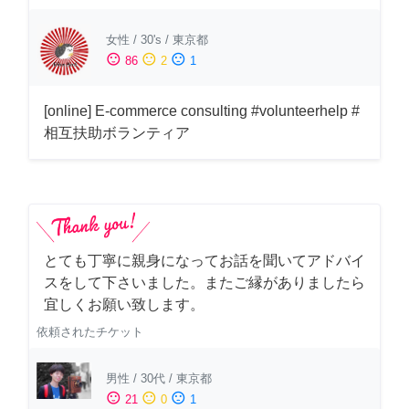
女性
/
30's
/
東京都
sentiment_satisfied
sentiment_neutral
sentiment_dissatisfied
86
2
1
[online] E-commerce consulting #volunteerhelp #
相互扶助ボランティア
とても丁寧に親身になってお話を聞いてアドバイ
スをして下さいました。またご縁がありましたら
宜しくお願い致します。
依頼されたチケット
男性
/
30代
/
東京都
sentiment_satisfied
sentiment_neutral
sentiment_dissatisfied
21
0
1