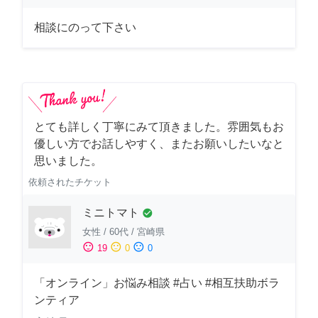
相談にのって下さい
とても詳しく丁寧にみて頂きました。雰囲気もお
優しい方でお話しやすく、またお願いしたいなと
思いました。
依頼されたチケット
ミニトマト
check_circle
女性
/
60代
/
宮崎県
sentiment_satisfied
sentiment_neutral
sentiment_dissatisfied
19
0
0
「オンライン」お悩み相談 #占い #相互扶助ボラ
ンティア