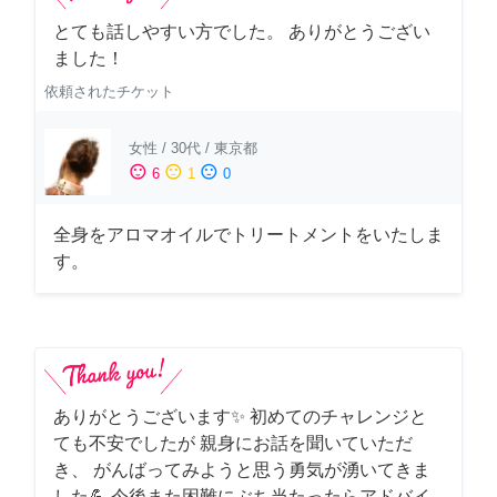
とても話しやすい方でした。 ありがとうござい
ました！
依頼されたチケット
女性
/
30代
/
東京都
sentiment_satisfied
sentiment_neutral
sentiment_dissatisfied
6
1
0
全身をアロマオイルでトリートメントをいたしま
す。
ありがとうございます✨ 初めてのチャレンジと
ても不安でしたが 親身にお話を聞いていただ
き、 がんばってみようと思う勇気が湧いてきま
した💪 今後また困難にぶち当たったらアドバイ