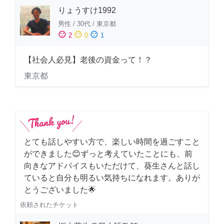
りょうすけ1992
男性
/
30代
/
東京都
sentiment_satisfied
sentiment_neutral
sentiment_dissatisfied
2
0
1
【社会人必見】老後の資金って！？
東京都
とても話しやすい方で、楽しい時間を過ごすこと
ができました😊ずっと考えていたことにも、前
向きなアドバイスもいただけて、葵生さんと話し
ていると自分も明るい気持ちになれます。ありが
とうございました🌟
依頼されたチケット