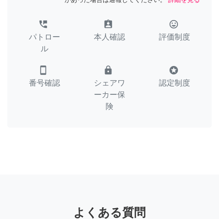
perm_phone_msg
assignment_ind
tag_faces
パトロー
本人確認
評価制度
ル
smartphone
lock
stars
番号確認
シェアワ
認定制度
ーカー保
険
よくある質問