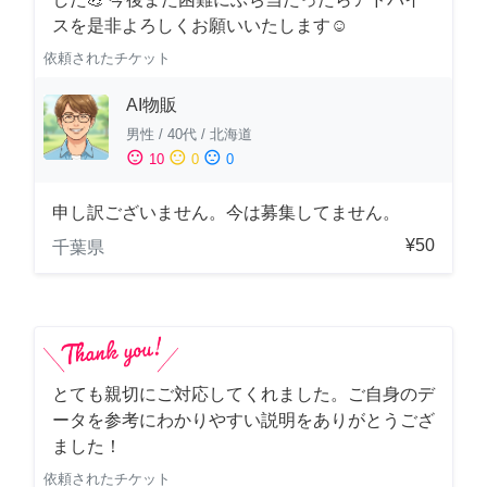
スを是非よろしくお願いいたします☺️
依頼されたチケット
AI物販
男性
/
40代
/
北海道
sentiment_satisfied
sentiment_neutral
sentiment_dissatisfied
10
0
0
申し訳ございません。今は募集してません。
¥50
千葉県
とても親切にご対応してくれました。ご自身のデ
ータを参考にわかりやすい説明をありがとうござ
ました！
依頼されたチケット