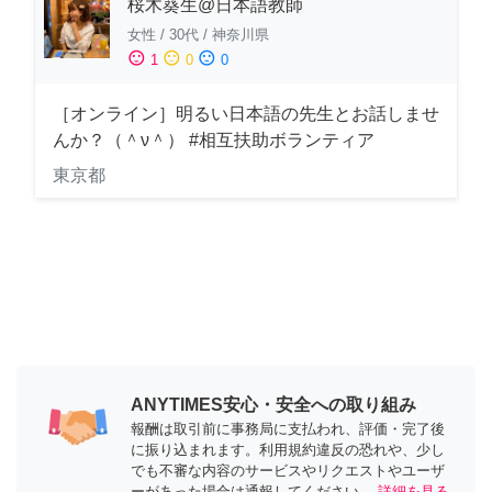
桜木葵生@日本語教師
女性
/
30代
/
神奈川県
sentiment_satisfied
sentiment_neutral
sentiment_dissatisfied
1
0
0
［オンライン］明るい日本語の先生とお話しませ
んか？（＾ν＾） #相互扶助ボランティア
東京都
ANYTIMES安心・安全への取り組み
報酬は取引前に事務局に支払われ、評価・完了後
に振り込まれます。利用規約違反の恐れや、少し
でも不審な内容のサービスやリクエストやユーザ
ーがあった場合は通報してください。
詳細を見る