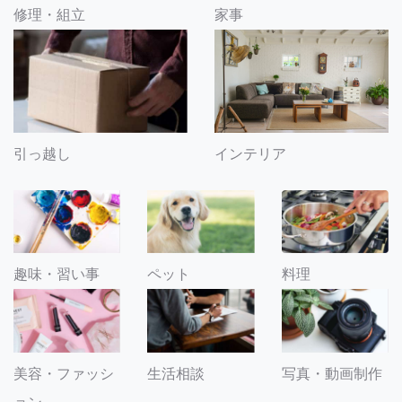
修理・組立
家事
引っ越し
インテリア
趣味・習い事
ペット
料理
美容・ファッシ
生活相談
写真・動画制作