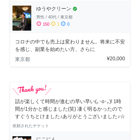
ゆうやクリーン
check_circle
男性
/
40代
/
東京都
sentiment_satisfied
sentiment_neutral
sentiment_dissatisfied
150
1
0
コロナの中でも売上は変わりません。将来に不安
を感じ、副業を始めたい方、さらに
¥20,000
東京都
話が楽しくて時間が進むの早い早い(｡･о･｡)! 1時
間が1分かと感じました(笑) 凄く明るかったので
すぐうちとけました♪ありがとうございました♪☆
依頼されたチケット
にこにん