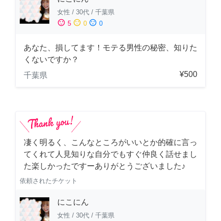
女性
/
30代
/
千葉県
sentiment_satisfied
sentiment_neutral
sentiment_dissatisfied
5
0
0
あなた、損してます！モテる男性の秘密、知りた
くないですか？
¥500
千葉県
凄く明るく、こんなところがいいとか的確に言っ
てくれて人見知りな自分でもすぐ仲良く話せまし
た楽しかったですーありがとうございました♪
依頼されたチケット
にこにん
女性
/
30代
/
千葉県