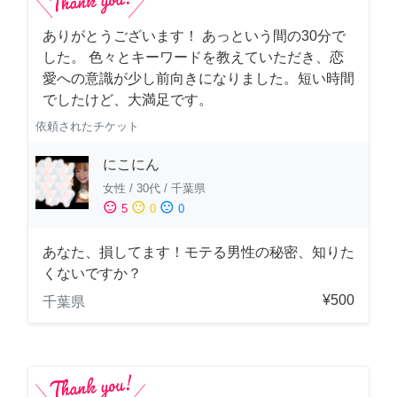
ありがとうございます！ あっという間の30分で
した。 色々とキーワードを教えていただき、恋
愛への意識が少し前向きになりました。短い時間
でしたけど、大満足です。
依頼されたチケット
にこにん
女性
/
30代
/
千葉県
sentiment_satisfied
sentiment_neutral
sentiment_dissatisfied
5
0
0
あなた、損してます！モテる男性の秘密、知りた
くないですか？
¥500
千葉県