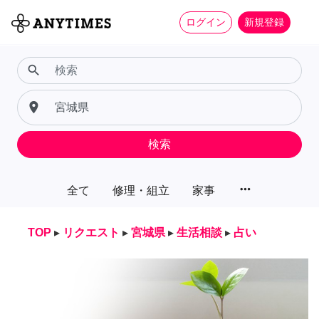
ログイン
新規登録
search
place
検索
more_horiz
全て
修理・組立
家事
TOP
▸
リクエスト
▸
宮城県
▸
生活相談
▸
占い