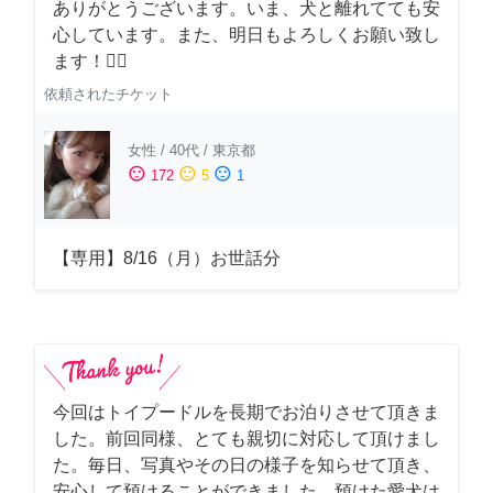
ありがとうございます。いま、犬と離れてても安
心しています。また、明日もよろしくお願い致し
ます！🙇‍♂️
依頼されたチケット
女性
/
40代
/
東京都
sentiment_satisfied
sentiment_neutral
sentiment_dissatisfied
172
5
1
【専用】8/16（月）お世話分
今回はトイプードルを長期でお泊りさせて頂きま
した。前回同様、とても親切に対応して頂けまし
た。毎日、写真やその日の様子を知らせて頂き、
安心して預けることができました。預けた愛犬は