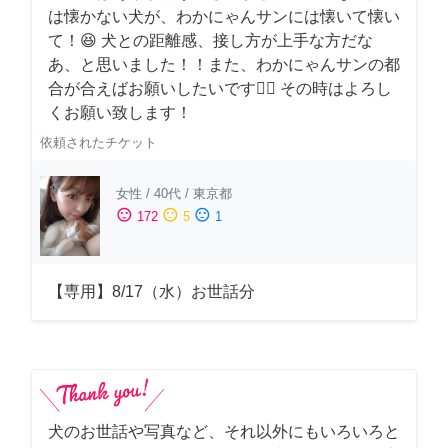
は懐かない犬が、わかにゃんサンには懐いて懐い
て！😆 犬との距離感、接し方が上手な方だな
あ、と思いました！！また、わかにゃんサンの都
合が合えばお願いしたいです🙇‍♂️ その時はよろし
くお願い致します！
依頼されたチケット
女性
/
40代
/
東京都
sentiment_satisfied
sentiment_neutral
sentiment_dissatisfied
172
5
1
【専用】8/17（水）お世話分
犬のお世話や写真など、それ以外にもいろいろと