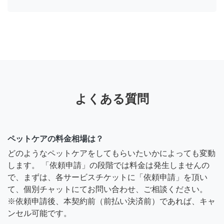
よくある質問
ペットケアの料金相場は？
どのようなペットケアをしてもらいたいかによっても変動
します。 「依頼申請」の段階では料金は発生しませんの
で、まずは、各サービスチケットに「依頼申請」を頂い
て、個別チャットにてお問い合わせ、ご相談ください。
※依頼申請後、本契約前（前払い決済前）であれば、キャ
ンセル可能です。