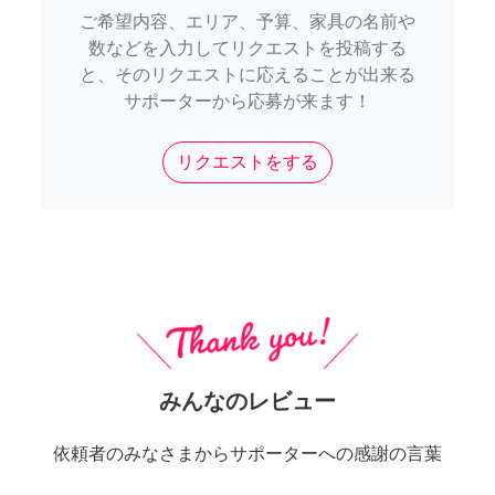
ご希望内容、エリア、予算、家具の名前や
数などを入力してリクエストを投稿する
と、そのリクエストに応えることが出来る
サポーターから応募が来ます！
リクエストをする
みんなのレビュー
依頼者のみなさまからサポーターへの感謝の言葉