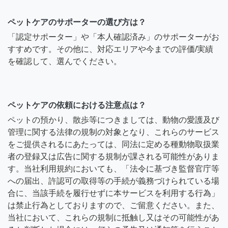
ペットケアのサポーターの選び方は？
「認定サポーター」や「本人確認済み」のサポーターがお
すすめです。その他に、対応エリアや今までの評価/実績
を確認して、選んでください。
ペットケアの依頼における注意点は？
ペットの預かり、散歩等につきましては、動物の愛護及び
管理に関する法律の規制の対象となり、これらのサービス
をご提供されるにあたっては、同法に定める種動物取扱業
者の登録又は広告に関する規制が課される可能性がありま
す。当社利用規約においても、「法令に基づき監督官庁等
への届出、許認可の取得等の手続が義務づけられている場
合に、当該手続を履行せずに本サービスを利用する行為」
は禁止行為としておりますので、ご留意ください。また、
当社において、これらの規制に抵触し又はその可能性があ