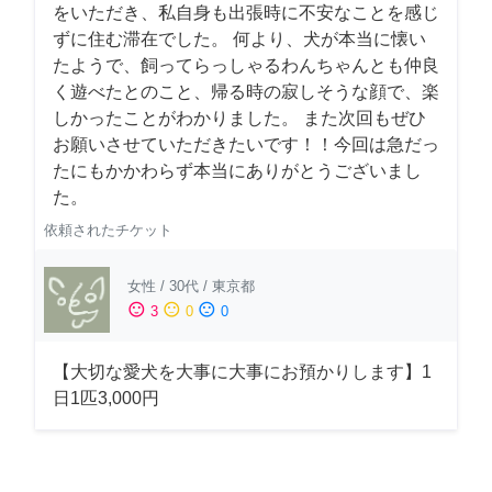
をいただき、私自身も出張時に不安なことを感じ
ずに住む滞在でした。 何より、犬が本当に懐い
たようで、飼ってらっしゃるわんちゃんとも仲良
く遊べたとのこと、帰る時の寂しそうな顔で、楽
しかったことがわかりました。 また次回もぜひ
お願いさせていただきたいです！！今回は急だっ
たにもかかわらず本当にありがとうございまし
た。
依頼されたチケット
女性
/
30代
/
東京都
sentiment_satisfied
sentiment_neutral
sentiment_dissatisfied
3
0
0
【大切な愛犬を大事に大事にお預かりします】1
日1匹3,000円