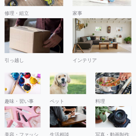
修理・組立
家事
引っ越し
インテリア
趣味・習い事
ペット
料理
美容・ファッシ
生活相談
写真・動画制作