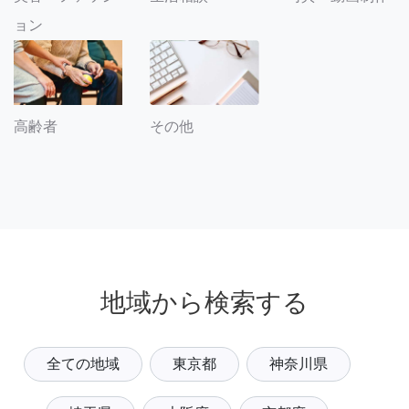
ョン
その他
高齢者
地域から検索する
全ての地域
東京都
神奈川県