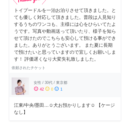
トイプードルを一泊お泊りさせて頂きました。と
ても優しく対応して頂きました。普段は人見知り
するうちのワンコも、主様には心をひらいてたよ
うです。写真や動画送って頂いたり、様子を知ら
せて頂けたのでこちらも安心して預ける事ができ
ました。ありがとうございます。 また夏に長期
で預けたいと思っていますので宜しくお願いしま
す！ 評価遅くなり大変失礼致しました。
依頼されたチケット
女性
/
30代
/
東京都
sentiment_satisfied
sentiment_neutral
sentiment_dissatisfied
42
0
1
江東/中央/墨田…☺︎犬お預かりします☺︎ 【ケージ
なし】