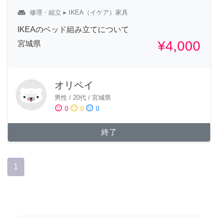
weekend
修理・組立
▸ IKEA（イケア）家具
IKEAのベッド組み立てについて
¥4,000
宮城県
オリペイ
男性
/
20代
/
宮城県
sentiment_satisfied
sentiment_neutral
sentiment_dissatisfied
0
0
0
終了
1