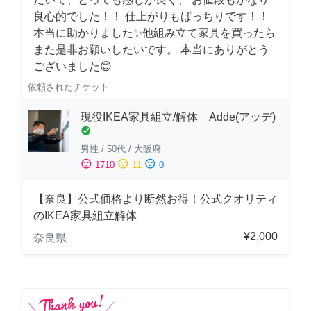
良心的でした！！ 仕上がりもばっちりです！！
本当に助かりました✨他組み立て家具を買ったら
また是非お願いしたいです。 本当にありがとう
ございました😊
依頼されたチケット
現役IKEA家具組立/解体 Adde(アッデ)
check_circle
男性
/
50代
/
大阪府
sentiment_satisfied
sentiment_neutral
sentiment_dissatisfied
1710
11
0
【奈良】公式価格より断然お得！公式クオリティ
のIKEA家具組立解体
¥2,000
奈良県