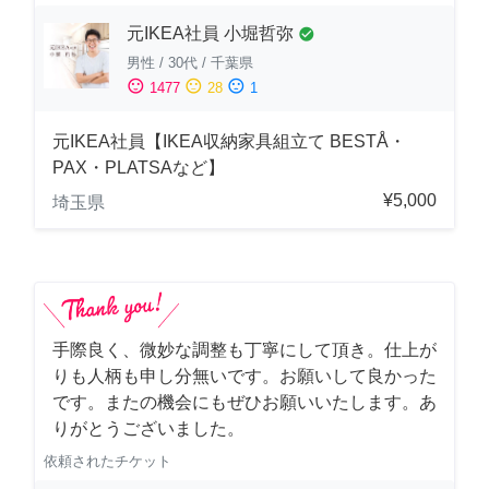
元IKEA社員 小堀哲弥
check_circle
男性
/
30代
/
千葉県
sentiment_satisfied
sentiment_neutral
sentiment_dissatisfied
1477
28
1
元IKEA社員【IKEA収納家具組立て BESTÅ・
PAX・PLATSAなど】
¥5,000
埼玉県
手際良く、微妙な調整も丁寧にして頂き。仕上が
りも人柄も申し分無いです。お願いして良かった
です。またの機会にもぜひお願いいたします。あ
りがとうございました。
依頼されたチケット