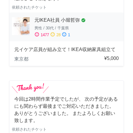
依頼されたチケット
元IKEA社員 小堀哲弥
check_circle
男性
/
30代
/
千葉県
sentiment_satisfied
sentiment_neutral
sentiment_dissatisfied
1477
28
1
元イケア店員が組み立て！IKEA収納家具組立て
¥5,000
東京都
今回は2時間作業予定でしたが、 次の予定がある
にも関わらず最後までご対応いただきました。
ありがとうございました。 またよろしくお願い
致します。
依頼されたチケット