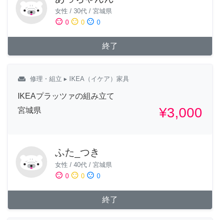
女性
/
30代
/
宮城県
sentiment_satisfied
sentiment_neutral
sentiment_dissatisfied
0
0
0
終了
weekend
修理・組立
▸ IKEA（イケア）家具
IKEAプラッツァの組み立て
¥3,000
宮城県
ふた_つき
女性
/
40代
/
宮城県
sentiment_satisfied
sentiment_neutral
sentiment_dissatisfied
0
0
0
終了