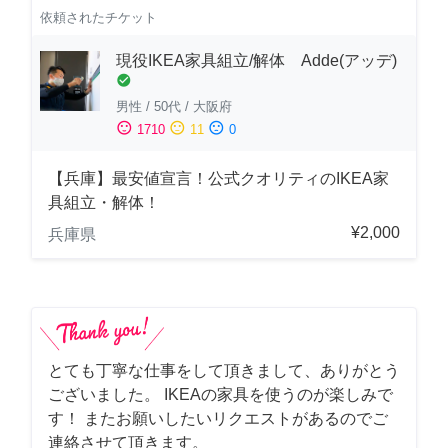
依頼されたチケット
現役IKEA家具組立/解体 Adde(アッデ)
check_circle
男性
/
50代
/
大阪府
sentiment_satisfied
sentiment_neutral
sentiment_dissatisfied
1710
11
0
【兵庫】最安値宣言！公式クオリティのIKEA家
具組立・解体！
¥2,000
兵庫県
とても丁寧な仕事をして頂きまして、ありがとう
ございました。 IKEAの家具を使うのが楽しみで
す！ またお願いしたいリクエストがあるのでご
連絡させて頂きます。