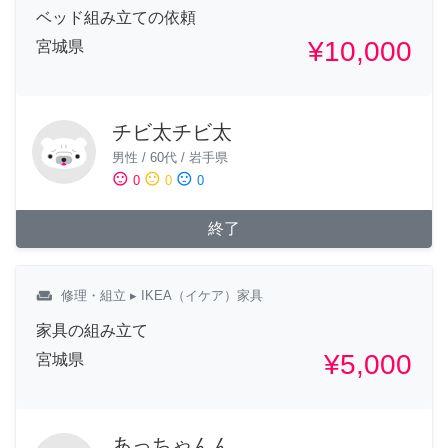
ベッド組み立ての依頼
¥10,000
宮城県
チビ太チビ太
男性
/
60代
/
岩手県
sentiment_satisfied
sentiment_neutral
sentiment_dissatisfied
0
0
0
終了
weekend
修理・組立
▸ IKEA（イケア）家具
家具の組み立て
¥5,000
宮城県
あっちゃんん