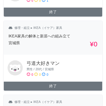
sentiment_satisfied
sentiment_neutral
sentiment_dissatisfied
0
0
1
終了
weekend
修理・組立
▸ IKEA（イケア）家具
IKEA家具の解体と新居への組み立て
¥0
宮城県
弓道大好きマン
男性
/
20代
/
宮城県
sentiment_satisfied
sentiment_neutral
sentiment_dissatisfied
0
0
0
終了
weekend
修理・組立
▸ IKEA（イケア）家具