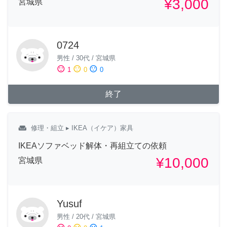
¥3,000
宮城県
0724
男性
/
30代
/
宮城県
sentiment_satisfied
sentiment_neutral
sentiment_dissatisfied
1
0
0
終了
weekend
修理・組立
▸ IKEA（イケア）家具
IKEAソファベッド解体・再組立ての依頼
¥10,000
宮城県
Yusuf
男性
/
20代
/
宮城県