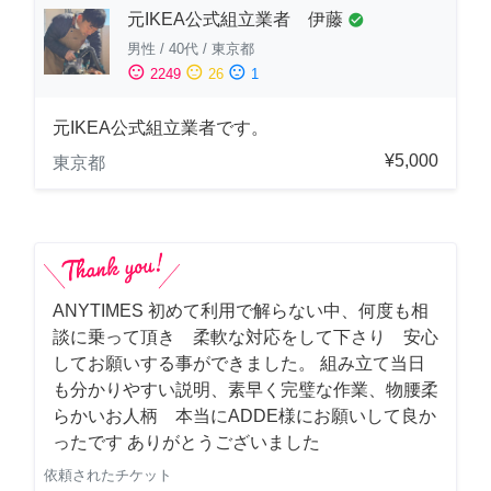
元IKEA公式組立業者 伊藤
check_circle
男性
/
40代
/
東京都
sentiment_satisfied
sentiment_neutral
sentiment_dissatisfied
2249
26
1
元IKEA公式組立業者です。
¥5,000
東京都
ANYTIMES 初めて利用で解らない中、何度も相
談に乗って頂き 柔軟な対応をして下さり 安心
してお願いする事ができました。 組み立て当日
も分かりやすい説明、素早く完璧な作業、物腰柔
らかいお人柄 本当にADDE様にお願いして良か
ったです ありがとうございました
依頼されたチケット