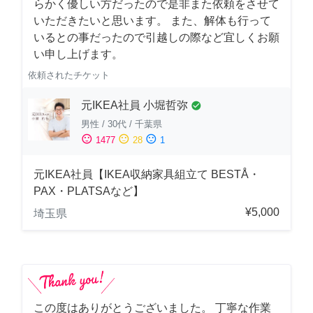
らかく優しい方だったので是非また依頼をさせて
いただきたいと思います。 また、解体も行って
いるとの事だったので引越しの際など宜しくお願
い申し上げます。
依頼されたチケット
元IKEA社員 小堀哲弥
check_circle
男性
/
30代
/
千葉県
sentiment_satisfied
sentiment_neutral
sentiment_dissatisfied
1477
28
1
元IKEA社員【IKEA収納家具組立て BESTÅ・
PAX・PLATSAなど】
¥5,000
埼玉県
この度はありがとうございました。 丁寧な作業