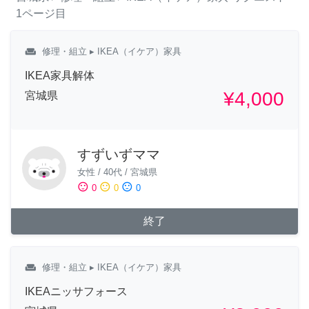
1ページ目
weekend
修理・組立
▸ IKEA（イケア）家具
IKEA家具解体
¥4,000
宮城県
すずいずママ
女性
/
40代
/
宮城県
sentiment_satisfied
sentiment_neutral
sentiment_dissatisfied
0
0
0
終了
weekend
修理・組立
▸ IKEA（イケア）家具
IKEAニッサフォース