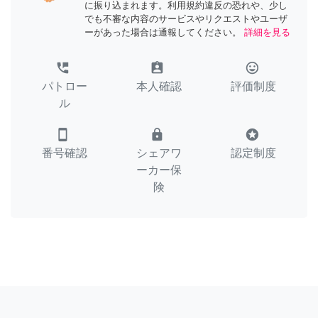
に振り込まれます。利用規約違反の恐れや、少し
でも不審な内容のサービスやリクエストやユーザ
ーがあった場合は通報してください。
詳細を見る
perm_phone_msg
assignment_ind
tag_faces
パトロー
本人確認
評価制度
ル
smartphone
lock
stars
番号確認
シェアワ
認定制度
ーカー保
険