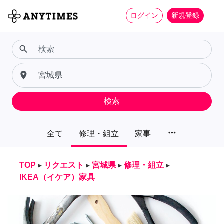
ログイン
新規登録
search
place
検索
more_horiz
全て
修理・組立
家事
TOP
▸
リクエスト
▸
宮城県
▸
修理・組立
▸
IKEA（イケア）家具