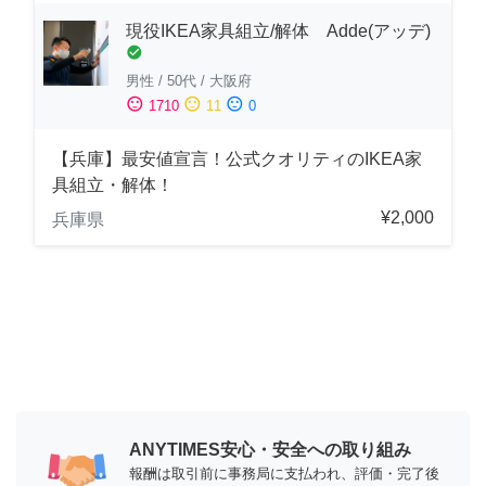
現役IKEA家具組立/解体 Adde(アッデ)
check_circle
男性
/
50代
/
大阪府
sentiment_satisfied
sentiment_neutral
sentiment_dissatisfied
1710
11
0
【兵庫】最安値宣言！公式クオリティのIKEA家
具組立・解体！
¥2,000
兵庫県
ANYTIMES安心・安全への取り組み
報酬は取引前に事務局に支払われ、評価・完了後