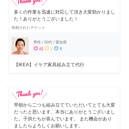
多くの作業を迅速に対応して頂き大変助かりまし
た！ありがとうございました！
依頼されたチケット
男性
/
50代
/
愛知県
sentiment_satisfied
sentiment_neutral
sentiment_dissatisfied
61
2
0
【IKEA】イケア家具組み立て代行
早朝から二つも組み立てていただいてとても大変
だったと思います、本当にありがとうございまし
た。子供たちが喜んでいます。 また機会があり
ましたらよろしくお願いします。