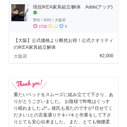
現役IKEA家具組立/解体 Adde(アッデ)
check_circle
男性
/
50代
/
大阪府
sentiment_satisfied
sentiment_neutral
sentiment_dissatisfied
1710
11
0
【大阪】公式価格より断然お得！公式クオリティ
のIKEA家具組立解体
¥2,000
大阪府
重たいベッドをスムーズに組み立てて下さり、あ
りがとうございました。 お陰様で昨晩はぐっす
り眠れました🌙*.｡ 彼氏も居たのですが｢任せてく
ださい｣との言葉通りテキパキと作業をして下さ
りとても安心出来ました。 また、とても物腰柔