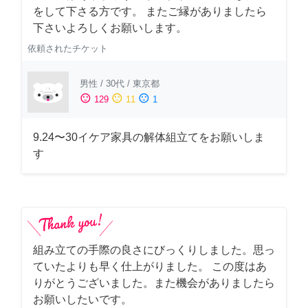
をして下さる方です。 またご縁がありましたら
下さいよろしくお願いします。
依頼されたチケット
男性
/
30代
/
東京都
sentiment_satisfied
sentiment_neutral
sentiment_dissatisfied
129
11
1
9.24〜30イケア家具の解体組立てをお願いしま
す
組み立ての手際の良さにびっくりしました。思っ
ていたよりも早く仕上がりました。 この度はあ
りがとうございました。また機会がありましたら
お願いしたいです。