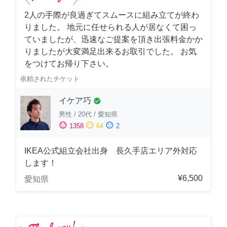
2人の手際が良過ぎてスムースに組み立てが終わ
りました。 地元に任せられる人が居なくて困っ
ていましたが、迅速なご提案を頂き出張料金かか
りましたが大変満足出来るお取引でした。 お気
をつけてお帰り下さい。
依頼されたチケット
イケア巧
check_circle
男性
/
20代
/
愛知県
sentiment_satisfied
sentiment_neutral
sentiment_dissatisfied
1358
64
2
IKEA公式組立会社出身 長久手店エリア外対応
します！
¥6,500
愛知県