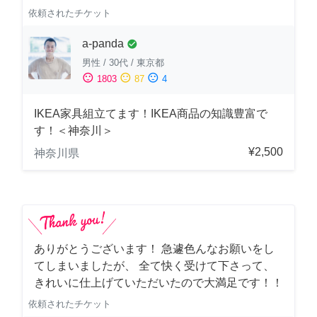
依頼されたチケット
a-panda
check_circle
男性
/
30代
/
東京都
sentiment_satisfied
sentiment_neutral
sentiment_dissatisfied
1803
87
4
IKEA家具組立てます！IKEA商品の知識豊富で
す！＜神奈川＞
¥2,500
神奈川県
ありがとうございます！ 急遽色んなお願いをし
てしまいましたが、 全て快く受けて下さって、
きれいに仕上げていただいたので大満足です！！
依頼されたチケット