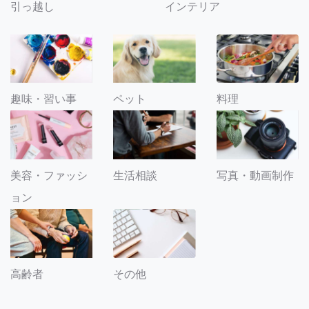
引っ越し
インテリア
趣味・習い事
ペット
料理
美容・ファッシ
生活相談
写真・動画制作
ョン
その他
高齢者