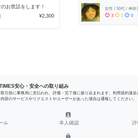
者のお世話をします！
女性
/
50代
/
神奈
sentiment_satisfied
sentiment_neutral
sentiment_dissatisfied
¥2,300
3
0
0
都
YTIMES安心・安全への取り組み
は取引前に事務局に支払われ、評価・完了後に振り込まれます。利用規約違反
な内容のサービスやリクエストやユーザーがあった場合は通報してください。
assignment_ind
ール
本人確認
評
lock