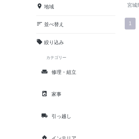
宮城
place
地域
sort
1
並べ替え
local_offer
絞り込み
カテゴリー
weekend
修理・組立
local_laundry_service
家事
local_shipping
引っ越し
home
インテリア