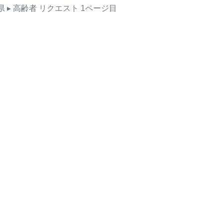
県
▸ 高齢者
リクエスト
1ページ目