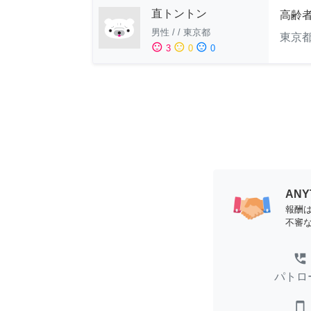
直トントン
高齢
男性
/
/
東京都
東京
sentiment_satisfied
sentiment_neutral
sentiment_dissatisfied
3
0
0
AN
報酬
不審
perm_phone_msg
パトロ
smartphone