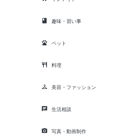
class
趣味・習い事
pets
ペット
restaurant
料理
checkroom
美容・ファッション
chat
生活相談
camera_alt
写真・動画制作