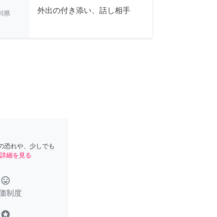
外出の付き添い、話し相手
川県
の恐れや、少しでも
詳細を見る
tag_faces
価制度
stars