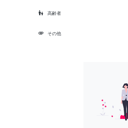
escalator_warning
高齢者
attachment
その他