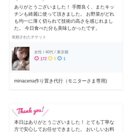
ありがとうございました！ 手際良く、またキッ
チンも綺麗に使って頂きました。 お野菜がどれ
も均一に薄く切られて技術の高さを感じれまし
た。 今日食べた分も美味しかったです。
依頼されたチケット
女性
/
40代
/
東京都
sentiment_satisfied
sentiment_neutral
sentiment_dissatisfied
172
5
1
minacena作り置き代行（モニターさま専用)
本日はありがとうございました！ とても丁寧な
方で安心してお任せできました。 おいしいお料