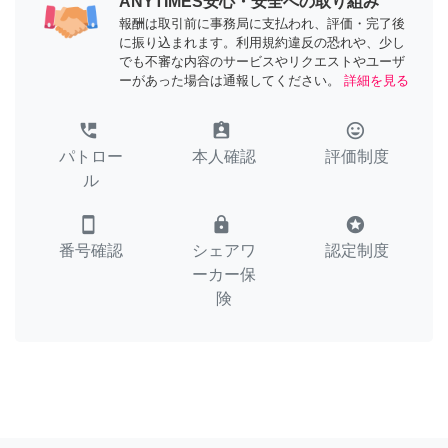
ANYTIMES安心・安全への取り組み
報酬は取引前に事務局に支払われ、評価・完了後
に振り込まれます。利用規約違反の恐れや、少し
でも不審な内容のサービスやリクエストやユーザ
ーがあった場合は通報してください。
詳細を見る
perm_phone_msg
assignment_ind
tag_faces
パトロー
本人確認
評価制度
ル
smartphone
lock
stars
番号確認
シェアワ
認定制度
ーカー保
険