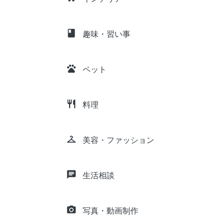
class
趣味・習い事
pets
ペット
restaurant
料理
checkroom
美容・ファッション
chat
生活相談
camera_alt
写真・動画制作