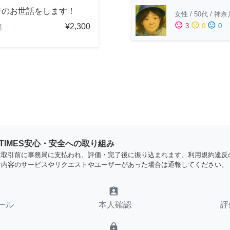
者のお世話をします！
女性
/
50代
/
神奈
sentiment_satisfied
sentiment_neutral
sentiment_dissatisfied
¥2,300
3
0
0
都
YTIMES安心・安全への取り組み
は取引前に事務局に支払われ、評価・完了後に振り込まれます。利用規約違反
な内容のサービスやリクエストやユーザーがあった場合は通報してください。
assignment_ind
ール
本人確認
評
lock