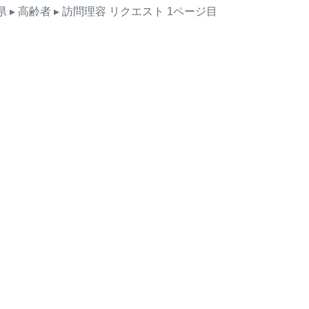
県
▸ 高齢者
▸ 訪問理容
リクエスト
1ページ目