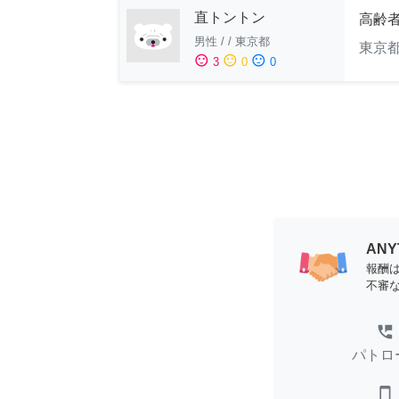
直トントン
高齢
男性
/
/
東京都
東京
sentiment_satisfied
sentiment_neutral
sentiment_dissatisfied
3
0
0
AN
報酬
不審
perm_phone_msg
パトロ
smartphone