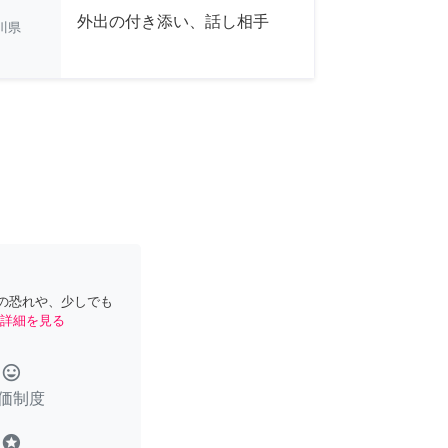
外出の付き添い、話し相手
川県
の恐れや、少しでも
詳細を見る
tag_faces
価制度
stars