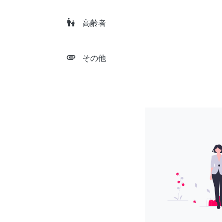
escalator_warning
高齢者
attachment
その他