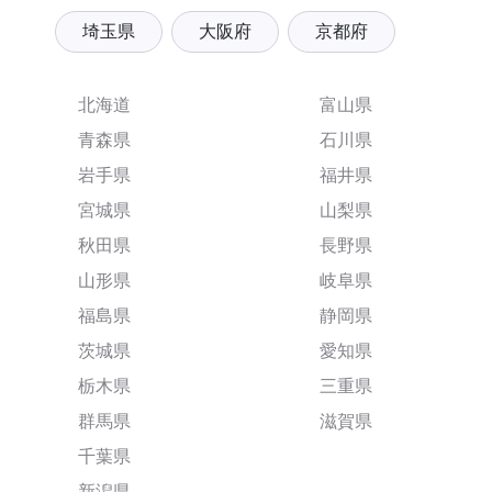
埼玉県
大阪府
京都府
北海道
富山県
青森県
石川県
岩手県
福井県
宮城県
山梨県
秋田県
長野県
山形県
岐阜県
福島県
静岡県
茨城県
愛知県
栃木県
三重県
群馬県
滋賀県
千葉県
新潟県