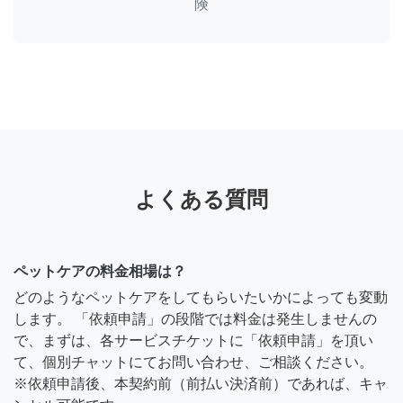
険
よくある質問
ペットケアの料金相場は？
どのようなペットケアをしてもらいたいかによっても変動
します。 「依頼申請」の段階では料金は発生しませんの
で、まずは、各サービスチケットに「依頼申請」を頂い
て、個別チャットにてお問い合わせ、ご相談ください。
※依頼申請後、本契約前（前払い決済前）であれば、キャ