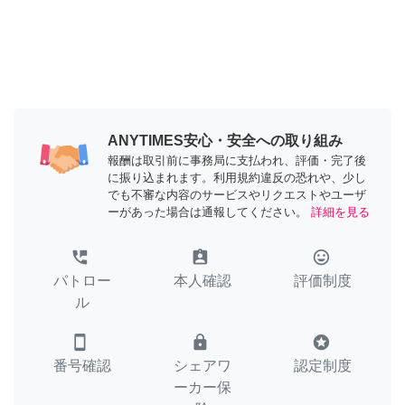
ANYTIMES安心・安全への取り組み
報酬は取引前に事務局に支払われ、評価・完了後
に振り込まれます。利用規約違反の恐れや、少し
でも不審な内容のサービスやリクエストやユーザ
ーがあった場合は通報してください。
詳細を見る
perm_phone_msg
assignment_ind
tag_faces
パトロー
本人確認
評価制度
ル
smartphone
lock
stars
番号確認
シェアワ
認定制度
ーカー保