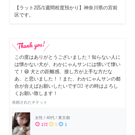
【ラット2匹/1週間程度預かり】神奈川県の宮前
区です。
この度はありがとうございました！知らない人に
は懐かない犬が、わかにゃんサンには懐いて懐い
て！😆 犬との距離感、接し方が上手な方だな
あ、と思いました！！また、わかにゃんサンの都
合が合えばお願いしたいです🙇‍♂️ その時はよろし
くお願い致します！
依頼されたチケット
女性
/
40代
/
東京都
sentiment_satisfied
sentiment_neutral
sentiment_dissatisfied
172
5
1