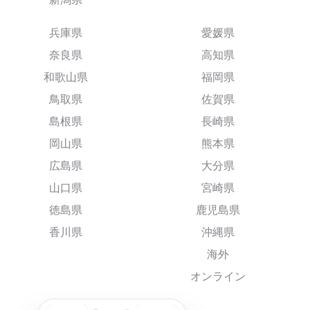
兵庫県
愛媛県
奈良県
高知県
和歌山県
福岡県
鳥取県
佐賀県
島根県
長崎県
岡山県
熊本県
広島県
大分県
山口県
宮崎県
徳島県
鹿児島県
香川県
沖縄県
海外
オンライン