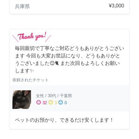
¥3,000
兵庫県
毎回親切で丁寧なご対応どうもありがとうござい
ます 今回も大変お世話になり、どうもありがと
うございました😊🐈 また次回もよろしくお願い
します✨
依頼されたチケット
女性
/
30代
/
千葉県
sentiment_satisfied
sentiment_neutral
sentiment_dissatisfied
32
3
0
ペットのお預かり、できるだけ安くします！