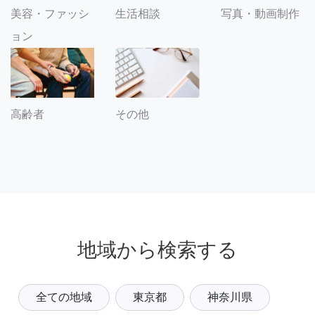
美容・ファッシ
生活相談
写真・動画制作
ョン
その他
高齢者
地域から検索する
全ての地域
東京都
神奈川県