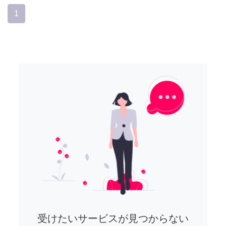
1
受けたいサービスが見つからない