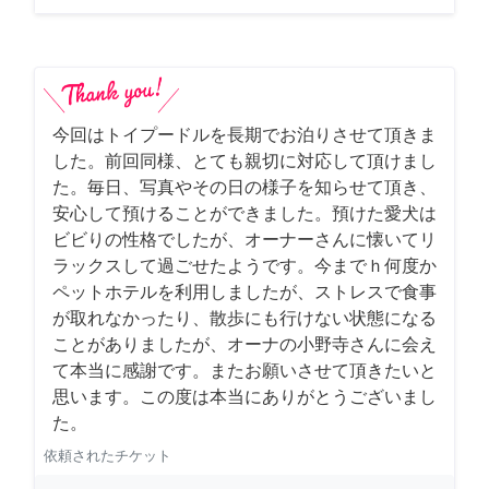
今回はトイプードルを長期でお泊りさせて頂きま
した。前回同様、とても親切に対応して頂けまし
た。毎日、写真やその日の様子を知らせて頂き、
安心して預けることができました。預けた愛犬は
ビビりの性格でしたが、オーナーさんに懐いてリ
ラックスして過ごせたようです。今までｈ何度か
ペットホテルを利用しましたが、ストレスで食事
が取れなかったり、散歩にも行けない状態になる
ことがありましたが、オーナの小野寺さんに会え
て本当に感謝です。またお願いさせて頂きたいと
思います。この度は本当にありがとうございまし
た。
依頼されたチケット