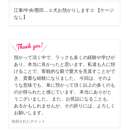
江東/中央/墨田…☺︎犬お預かりします☺︎ 【ケージ
なし】
預かって頂く中で、ラックも多くの経験や学びが
あり、本当に良かったと思います。私達も人に預
けることで、客観的な眼で愛犬を見直すことがで
き、貴重な経験になりました。 今回は、そのよ
うな意味でも、単に預かって頂く以上の多くのも
のが得られたと感じています。 本当にありがと
うございました。 また、お世話になることも、
あるかもしれませんが、その折りには、よろしく
お願いします。
依頼されたチケット