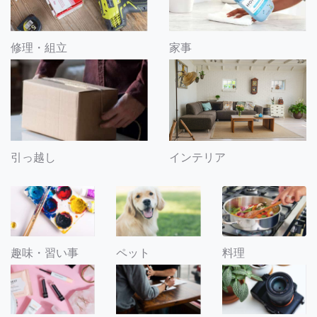
修理・組立
家事
引っ越し
インテリア
趣味・習い事
ペット
料理