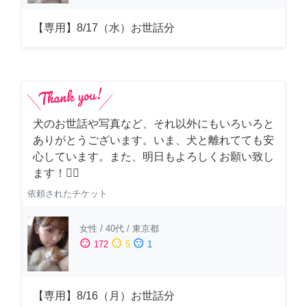
【専用】8/17（水）お世話分
犬のお世話や写真など、それ以外にもいろいろと
ありがとうございます。いま、犬と離れてても安
心しています。また、明日もよろしくお願い致し
ます！🙇‍♂️
依頼されたチケット
女性
/
40代
/
東京都
sentiment_satisfied
sentiment_neutral
sentiment_dissatisfied
172
5
1
【専用】8/16（月）お世話分