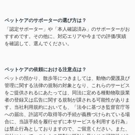
ペットケアのサポーターの選び方は？
「認定サポーター」や「本人確認済み」のサポーターがお
すすめです。その他に、対応エリアや今までの評価/実績
を確認して、選んでください。
ペットケアの依頼における注意点は？
ペットの預かり、散歩等につきましては、動物の愛護及び
管理に関する法律の規制の対象となり、これらのサービス
をご提供されるにあたっては、同法に定める種動物取扱業
者の登録又は広告に関する規制が課される可能性がありま
す。当社利用規約においても、「法令に基づき監督官庁等
への届出、許認可の取得等の手続が義務づけられている場
合に、当該手続を履行せずに本サービスを利用する行為」
は禁止行為としておりますので、ご留意ください。また、