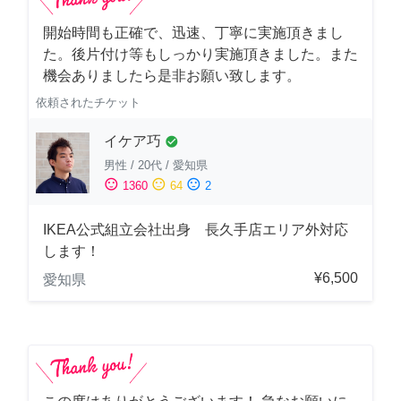
開始時間も正確で、迅速、丁寧に実施頂きまし
た。後片付け等もしっかり実施頂きました。また
機会ありましたら是非お願い致します。
依頼されたチケット
イケア巧
check_circle
男性
/
20代
/
愛知県
sentiment_satisfied
sentiment_neutral
sentiment_dissatisfied
1360
64
2
IKEA公式組立会社出身 長久手店エリア外対応
します！
¥6,500
愛知県