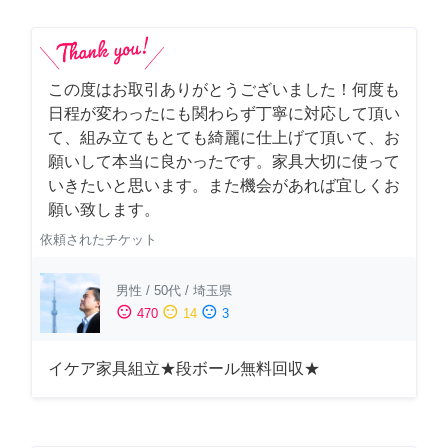
この度はお取引ありがとうございました！何度も
日程が変わったにも関わらず丁寧に対応して頂い
て、組み立てもとても綺麗に仕上げて頂いて、お
願いして本当に良かったです。家具大切に使って
いきたいと思います。また機会があれば宜しくお
願い致します。
依頼されたチケット
男性
/
50代
/
埼玉県
sentiment_satisfied
sentiment_neutral
sentiment_dissatisfied
470
14
3
イケア家具組立★段ボール無料回収★