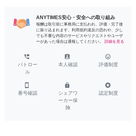
ANYTIMES安心・安全への取り組み
報酬は取引前に事務局に支払われ、評価・完了後
に振り込まれます。利用規約違反の恐れや、少し
でも不審な内容のサービスやリクエストやユーザ
ーがあった場合は通報してください。
詳細を見る
perm_phone_msg
assignment_ind
tag_faces
パトロー
本人確認
評価制度
ル
smartphone
lock
stars
番号確認
シェアワ
認定制度
ーカー保
険