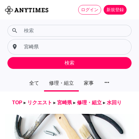
ログイン
新規登録
search
place
検索
more_horiz
全て
修理・組立
家事
TOP
▸
リクエスト
▸
宮崎県
▸
修理・組立
▸
水回り