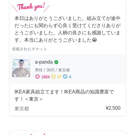
本日はありがとうございました。組み立てが途中
だったにも関わらず心良く受けてくださりありが
とうございました。人柄の良さにも感謝していま
す。本当にありがとうございました😭
依頼されたチケット
a-panda
check_circle
男性
/
30代
/
東京都
sentiment_satisfied
sentiment_neutral
sentiment_dissatisfied
1804
87
4
IKEA家具組立てます！IKEA商品の知識豊富で
す！＜東京＞
¥2,500
東京都