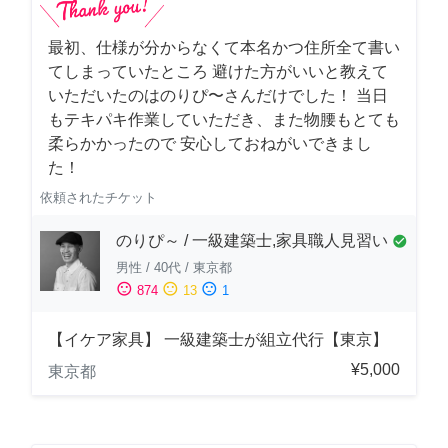
最初、仕様が分からなくて本名かつ住所全て書い
てしまっていたところ 避けた方がいいと教えて
いただいたのはのりぴ〜さんだけでした！ 当日
もテキパキ作業していただき、また物腰もとても
柔らかかったので 安心しておねがいできまし
た！
依頼されたチケット
のりぴ～ / 一級建築士,家具職人見習い
check_circle
男性
/
40代
/
東京都
sentiment_satisfied
sentiment_neutral
sentiment_dissatisfied
874
13
1
【イケア家具】 一級建築士が組立代行【東京】
¥5,000
東京都