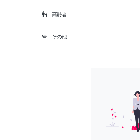
escalator_warning
高齢者
attachment
その他