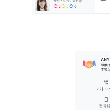
女性
/
30代
/
東京都
sentiment_satisfied
sentiment_neutral
sentiment_dissatisfied
3
0
0
AN
報酬
不審
perm_phone_msg
パトロ
smartphone
番号