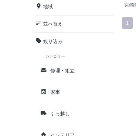
宮崎
place
地域
sort
1
並べ替え
local_offer
絞り込み
カテゴリー
weekend
修理・組立
local_laundry_service
家事
local_shipping
引っ越し
home
インテリア