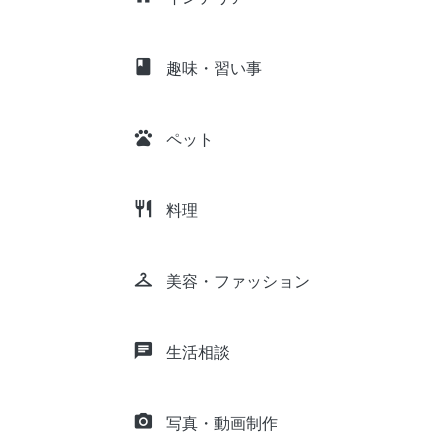
class
趣味・習い事
pets
ペット
restaurant
料理
checkroom
美容・ファッション
chat
生活相談
camera_alt
写真・動画制作