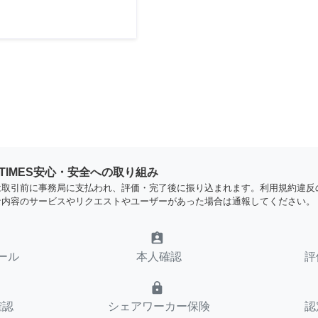
YTIMES安心・安全への取り組み
は取引前に事務局に支払われ、評価・完了後に振り込まれます。利用規約違反
な内容のサービスやリクエストやユーザーがあった場合は通報してください。
assignment_ind
ール
本人確認
評
lock
確認
シェアワーカー保険
認