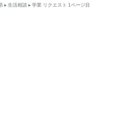
県
▸ 生活相談
▸ 学業
リクエスト
1ページ目