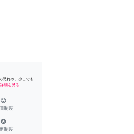
の恐れや、少しでも
詳細を見る
tag_faces
価制度
stars
定制度