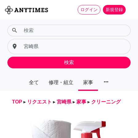
ログイン
新規登録
search
place
検索
more_horiz
全て
修理・組立
家事
TOP
▸
リクエスト
▸
宮崎県
▸
家事
▸
クリーニング