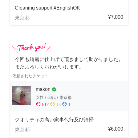
Cleaning support #EnglishOK
¥7,000
東京都
今回も綺麗に仕上げて頂きまして助かりました。
またよろしくおねがいします。
依頼されたチケット
makon
check_circle
女性
/
60代
/
東京都
sentiment_satisfied
sentiment_neutral
sentiment_dissatisfied
812
16
1
クオリティの高い家事代行及び清掃
¥6,000
東京都