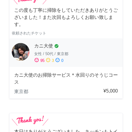
この度も丁寧に掃除をしていただきありがとうご
ざいました！また次回もよろしくお願い致しま
す。
依頼されたチケット
カニ大使
check_circle
女性
/
50代
/
東京都
sentiment_satisfied
sentiment_neutral
sentiment_dissatisfied
95
3
0
カニ大使のお掃除サービス＊水回りのそうじコー
ス
¥5,000
東京都
本日はありがとうございました。キッチンもトイ