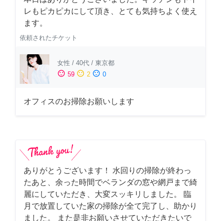
レもピカピカにして頂き、とても気持ちよく使え
ます。
依頼されたチケット
女性
/
40代
/
東京都
sentiment_satisfied
sentiment_neutral
sentiment_dissatisfied
59
2
0
オフィスのお掃除お願いします
ありがとうございます！ 水回りの掃除が終わっ
たあと、余った時間でベランダの窓や網戸まで綺
麗にしていただき、大変スッキリしました。 臨
月で放置していた家の掃除が全て完了し、助かり
ました。 また是非お願いさせていただきたいで