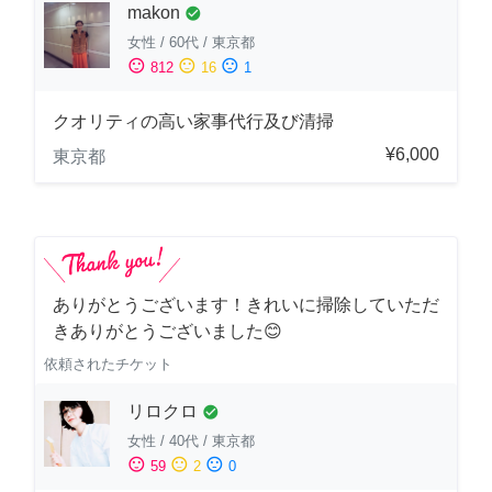
makon
check_circle
女性
/
60代
/
東京都
sentiment_satisfied
sentiment_neutral
sentiment_dissatisfied
812
16
1
クオリティの高い家事代行及び清掃
¥6,000
東京都
ありがとうございます！きれいに掃除していただ
きありがとうございました😊
依頼されたチケット
リロクロ
check_circle
女性
/
40代
/
東京都
sentiment_satisfied
sentiment_neutral
sentiment_dissatisfied
59
2
0