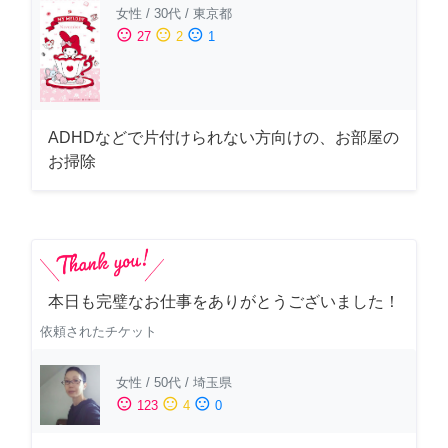
女性
/
30代
/
東京都
sentiment_satisfied
sentiment_neutral
sentiment_dissatisfied
27
2
1
ADHDなどで片付けられない方向けの、お部屋の
お掃除
本日も完璧なお仕事をありがとうございました！
依頼されたチケット
女性
/
50代
/
埼玉県
sentiment_satisfied
sentiment_neutral
sentiment_dissatisfied
123
4
0