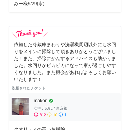
みー様9/29(水)
依頼した冷蔵庫まわりや洗濯機周辺以外にも水回
りをメインに掃除して頂きありがとうございまし
た！また、掃除にかんするアドバイスも助かりま
した。水回りがピカピカになって家が過ごしやす
くなりました。また機会があればよろしくお願い
いたします！
依頼されたチケット
makon
check_circle
女性
/
60代
/
東京都
sentiment_satisfied
sentiment_neutral
sentiment_dissatisfied
812
16
1
クオリティの高いお掃除