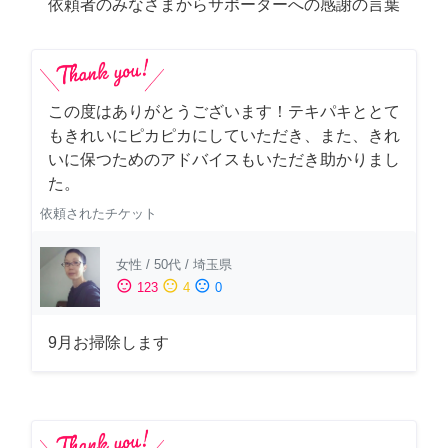
依頼者のみなさまからサポーターへの感謝の言葉
この度はありがとうございます！テキパキととて
もきれいにピカピカにしていただき、また、きれ
いに保つためのアドバイスもいただき助かりまし
た。
依頼されたチケット
女性
/
50代
/
埼玉県
sentiment_satisfied
sentiment_neutral
sentiment_dissatisfied
123
4
0
9月お掃除します