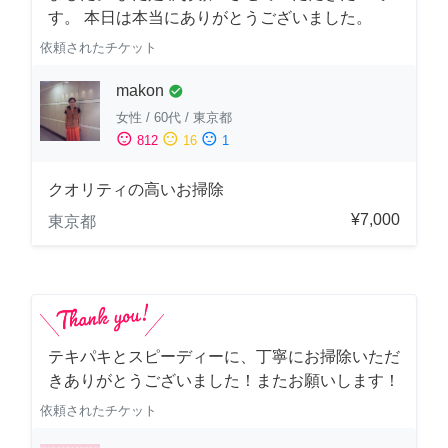
す。 本日は本当にありがとうございました。
依頼されたチケット
makon
check_circle
女性
/
60代
/
東京都
sentiment_satisfied
sentiment_neutral
sentiment_dissatisfied
812
16
1
クオリティの高いお掃除
¥7,000
東京都
テキパキとスピーディーに、丁寧にお掃除いただ
きありがとうございました！またお願いします！
依頼されたチケット