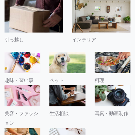
引っ越し
インテリア
趣味・習い事
ペット
料理
美容・ファッシ
生活相談
写真・動画制作
ョン