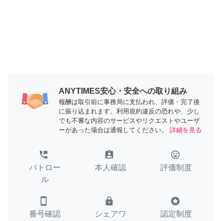
ANYTIMES安心・安全への取り組み
報酬は取引前に事務局に支払われ、評価・完了後
に振り込まれます。利用規約違反の恐れや、少し
でも不審な内容のサービスやリクエストやユーザ
ーがあった場合は通報してください。
詳細を見る
perm_phone_msg
assignment_ind
tag_faces
パトロー
本人確認
評価制度
ル
smartphone
lock
stars
番号確認
シェアワ
認定制度