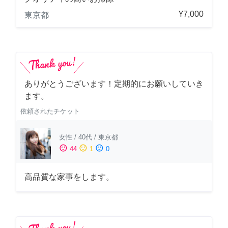
¥7,000
東京都
ありがとうございます！定期的にお願いしていき
ます。
依頼されたチケット
女性
/
40代
/
東京都
sentiment_satisfied
sentiment_neutral
sentiment_dissatisfied
44
1
0
高品質な家事をします。