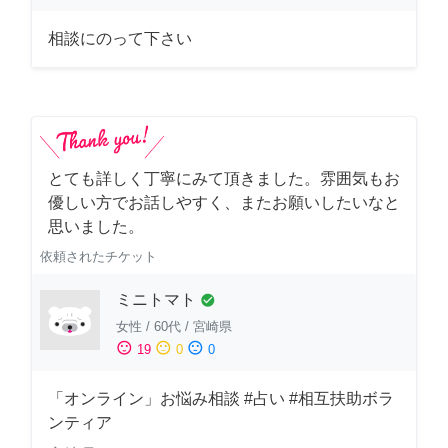
相談にのって下さい
とても詳しく丁寧にみて頂きました。雰囲気もお
優しい方でお話しやすく、またお願いしたいなと
思いました。
依頼されたチケット
ミニトマト
check_circle
女性
/
60代
/
宮崎県
sentiment_satisfied
sentiment_neutral
sentiment_dissatisfied
19
0
0
「オンライン」お悩み相談 #占い #相互扶助ボラ
ンティア