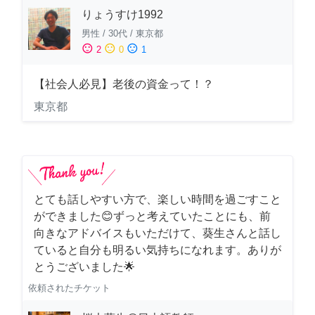
りょうすけ1992
男性
/
30代
/
東京都
sentiment_satisfied
sentiment_neutral
sentiment_dissatisfied
2
0
1
【社会人必見】老後の資金って！？
東京都
とても話しやすい方で、楽しい時間を過ごすこと
ができました😊ずっと考えていたことにも、前
向きなアドバイスもいただけて、葵生さんと話し
ていると自分も明るい気持ちになれます。ありが
とうございました🌟
依頼されたチケット