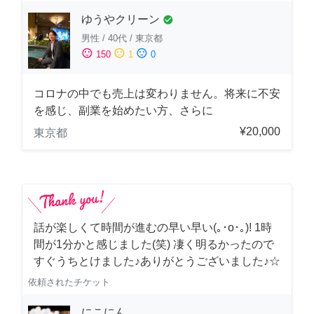
ゆうやクリーン
check_circle
男性
/
40代
/
東京都
sentiment_satisfied
sentiment_neutral
sentiment_dissatisfied
150
1
0
コロナの中でも売上は変わりません。将来に不安
を感じ、副業を始めたい方、さらに
¥20,000
東京都
話が楽しくて時間が進むの早い早い(｡･о･｡)! 1時
間が1分かと感じました(笑) 凄く明るかったので
すぐうちとけました♪ありがとうございました♪☆
依頼されたチケット
にこにん