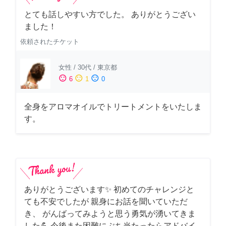
とても話しやすい方でした。 ありがとうござい
ました！
依頼されたチケット
女性
/
30代
/
東京都
sentiment_satisfied
sentiment_neutral
sentiment_dissatisfied
6
1
0
全身をアロマオイルでトリートメントをいたしま
す。
ありがとうございます✨ 初めてのチャレンジと
ても不安でしたが 親身にお話を聞いていただ
き、 がんばってみようと思う勇気が湧いてきま
した💪 今後また困難にぶち当たったらアドバイ