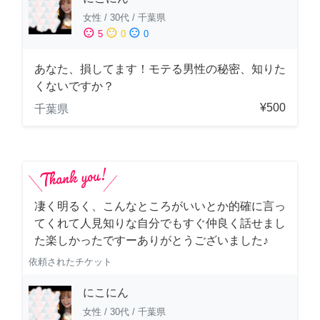
女性
/
30代
/
千葉県
sentiment_satisfied
sentiment_neutral
sentiment_dissatisfied
5
0
0
あなた、損してます！モテる男性の秘密、知りた
くないですか？
¥500
千葉県
凄く明るく、こんなところがいいとか的確に言っ
てくれて人見知りな自分でもすぐ仲良く話せまし
た楽しかったですーありがとうございました♪
依頼されたチケット
にこにん
女性
/
30代
/
千葉県