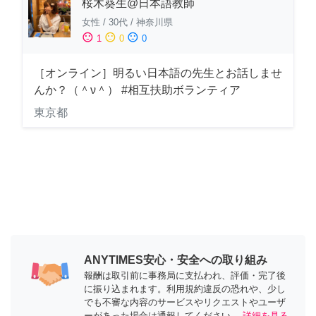
桜木葵生@日本語教師
女性
/
30代
/
神奈川県
sentiment_satisfied
sentiment_neutral
sentiment_dissatisfied
1
0
0
［オンライン］明るい日本語の先生とお話しませ
んか？（＾ν＾） #相互扶助ボランティア
東京都
ANYTIMES安心・安全への取り組み
報酬は取引前に事務局に支払われ、評価・完了後
に振り込まれます。利用規約違反の恐れや、少し
でも不審な内容のサービスやリクエストやユーザ
ーがあった場合は通報してください。
詳細を見る