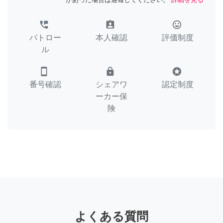
perm_phone_msg
assignment_ind
tag_faces
パトロー
本人確認
評価制度
ル
smartphone
lock
stars
番号確認
シェアワ
認定制度
ーカー保
険
よくある質問