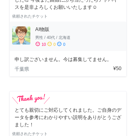
スを是非よろしくお願いいたします☺️
依頼されたチケット
AI物販
男性
/
40代
/
北海道
sentiment_satisfied
sentiment_neutral
sentiment_dissatisfied
10
0
0
申し訳ございません。今は募集してません。
¥50
千葉県
とても親切にご対応してくれました。ご自身のデ
ータを参考にわかりやすい説明をありがとうござ
ました！
依頼されたチケット