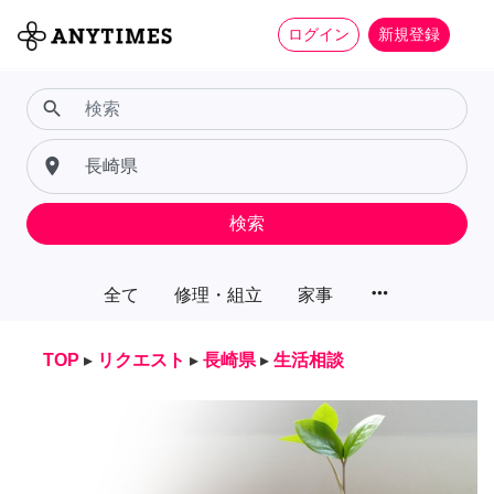
ログイン
新規登録
search
place
検索
more_horiz
全て
修理・組立
家事
TOP
▸
リクエスト
▸
長崎県
▸
生活相談