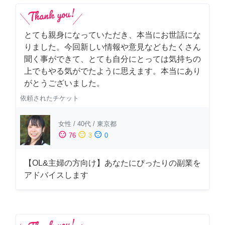
とても親身になっていただき、本当にお世話にな
りました。今回新しい情報や意見などもたくさん
聞く事ができて、とても自分にとっては気持ちの
上でもやる気がでたように思えます。本当にあり
がとうございました。
依頼されたチケット
女性
/
40代
/
東京都
sentiment_satisfied
sentiment_neutral
sentiment_dissatisfied
76
3
0
【OL&主婦の方向け】あなたにぴったりの副業を
アドバイスします