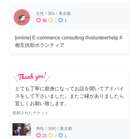
女性
/
30's
/
東京都
sentiment_satisfied
sentiment_neutral
sentiment_dissatisfied
86
2
1
[online] E-commerce consulting #volunteerhelp #
相互扶助ボランティア
とても丁寧に親身になってお話を聞いてアドバイ
スをして下さいました。またご縁がありましたら
宜しくお願い致します。
依頼されたチケット
男性
/
30代
/
東京都
sentiment_satisfied
sentiment_neutral
sentiment_dissatisfied
21
0
1