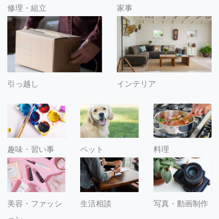
修理・組立
家事
引っ越し
インテリア
趣味・習い事
ペット
料理
美容・ファッシ
生活相談
写真・動画制作