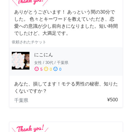
ありがとうございます！ あっという間の30分で
した。 色々とキーワードを教えていただき、恋
愛への意識が少し前向きになりました。短い時間
でしたけど、大満足です。
依頼されたチケット
にこにん
女性
/
30代
/
千葉県
sentiment_satisfied
sentiment_neutral
sentiment_dissatisfied
5
0
0
あなた、損してます！モテる男性の秘密、知りた
くないですか？
¥500
千葉県