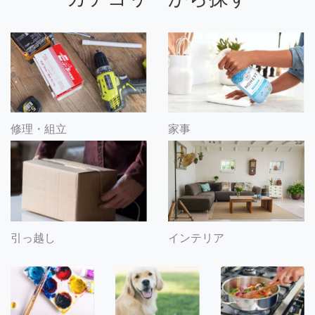
修理・組立
家事
引っ越し
インテリア