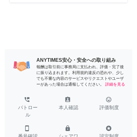
ANYTIMES安心・安全への取り組み
報酬は取引前に事務局に支払われ、評価・完了後
に振り込まれます。利用規約違反の恐れや、少し
でも不審な内容のサービスやリクエストやユーザ
ーがあった場合は通報してください。
詳細を見る
perm_phone_msg
assignment_ind
tag_faces
パトロー
本人確認
評価制度
ル
smartphone
lock
stars
番号確認
シェアワ
認定制度