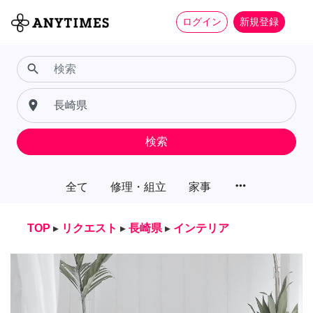
ログイン
新規登録
search
place
検索
more_horiz
全て
修理・組立
家事
TOP
▸
リクエスト
▸
長崎県
▸
インテリア