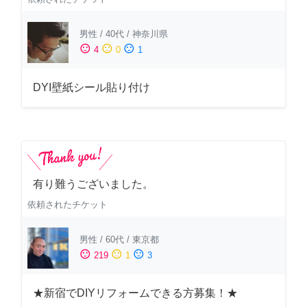
男性
/
40代
/
神奈川県
sentiment_satisfied
sentiment_neutral
sentiment_dissatisfied
4
0
1
DYI壁紙シール貼り付け
有り難うございました。
依頼されたチケット
男性
/
60代
/
東京都
sentiment_satisfied
sentiment_neutral
sentiment_dissatisfied
219
1
3
★新宿でDIYリフォームできる方募集！★