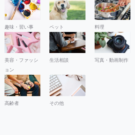
趣味・習い事
ペット
料理
美容・ファッシ
生活相談
写真・動画制作
ョン
その他
高齢者