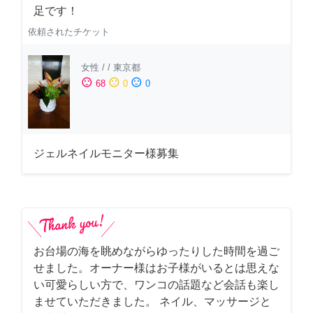
足です！
依頼されたチケット
女性
/
/
東京都
sentiment_satisfied
sentiment_neutral
sentiment_dissatisfied
68
0
0
ジェルネイルモニター様募集
お台場の海を眺めながらゆったりした時間を過ご
せました。オーナー様はお子様がいるとは思えな
い可愛らしい方で、ワンコの話題など会話も楽し
ませていただきました。 ネイル、マッサージと