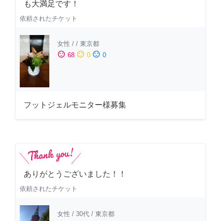
も大満足です！
依頼されたチケット
女性
/
/
東京都
sentiment_satisfied
sentiment_neutral
sentiment_dissatisfied
68
0
0
フットジェルモニター様募集
ありがとうございました！！
依頼されたチケット
女性
/
30代
/
東京都