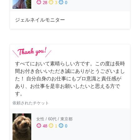
sentiment_satisfied
sentiment_neutral
sentiment_dissatisfied
28
3
0
ジェルネイルモニター
すべてにおいて素晴らしい方です。この度は長時
間お付き合いいただき誠にありがとうございまし
た！ 自分自身のお仕事にもプロ意識と責任感が
あり、お仕事を是非お願いしたいと思える方で
す。
依頼されたチケット
女性
/
60代
/
東京都
sentiment_satisfied
sentiment_neutral
sentiment_dissatisfied
48
1
0