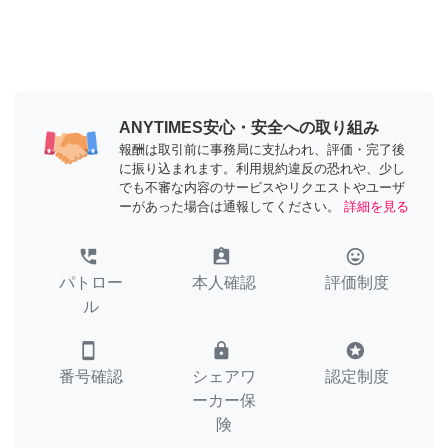
ANYTIMES安心・安全への取り組み
報酬は取引前に事務局に支払われ、評価・完了後
に振り込まれます。利用規約違反の恐れや、少し
でも不審な内容のサービスやリクエストやユーザ
ーがあった場合は通報してください。
詳細を見る
perm_phone_msg
assignment_ind
tag_faces
パトロー
本人確認
評価制度
ル
smartphone
lock
stars
番号確認
シェアワ
認定制度
ーカー保
険