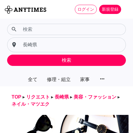
ログイン
新規登録
search
place
検索
more_horiz
全て
修理・組立
家事
TOP
▸
リクエスト
▸
長崎県
▸
美容・ファッション
▸
ネイル・マツエク