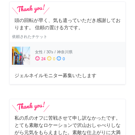
頭の回転が早く、気も遣っていただき感謝してお
ります。 信頼の置ける方です。
依頼されたチケット
女性
/
30's
/
神奈川県
sentiment_satisfied
sentiment_neutral
sentiment_dissatisfied
24
0
0
ジェルネイルモニター募集いたします
私の爪のオフに苦戦させて申し訳なかったです。
とても素敵なロケーションで沢山おしゃべりしな
がら元気をもらえました。素敵な仕上がりに大満