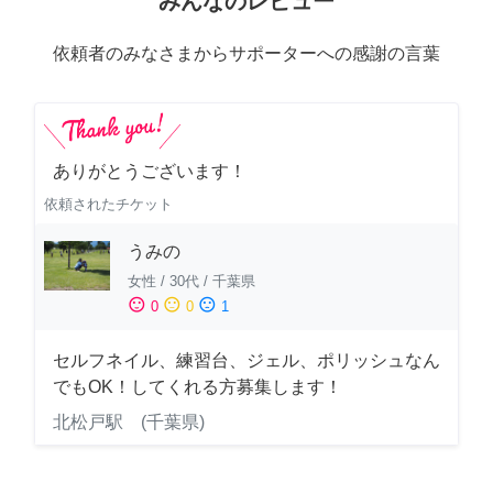
みんなのレビュー
依頼者のみなさまからサポーターへの感謝の言葉
ありがとうございます！
依頼されたチケット
うみの
女性
/
30代
/
千葉県
sentiment_satisfied
sentiment_neutral
sentiment_dissatisfied
0
0
1
セルフネイル、練習台、ジェル、ポリッシュなん
でもOK！してくれる方募集します！
北松戸駅 (千葉県)