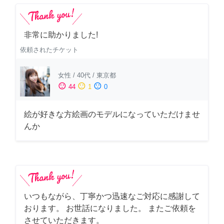
非常に助かりました!
依頼されたチケット
女性
/
40代
/
東京都
sentiment_satisfied
sentiment_neutral
sentiment_dissatisfied
44
1
0
絵が好きな方絵画のモデルになっていただけませ
んか
いつもながら、丁寧かつ迅速なご対応に感謝して
おります。 お世話になりました。 またご依頼を
させていただきます。