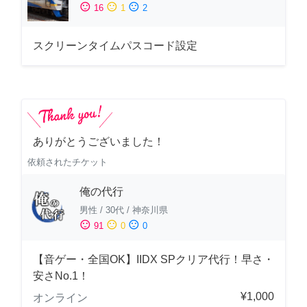
sentiment_satisfied
sentiment_neutral
sentiment_dissatisfied
16
1
2
スクリーンタイムパスコード設定
ありがとうございました！
依頼されたチケット
俺の代行
男性
/
30代
/
神奈川県
sentiment_satisfied
sentiment_neutral
sentiment_dissatisfied
91
0
0
【音ゲー・全国OK】IIDX SPクリア代行！早さ・
安さNo.1！
¥1,000
オンライン