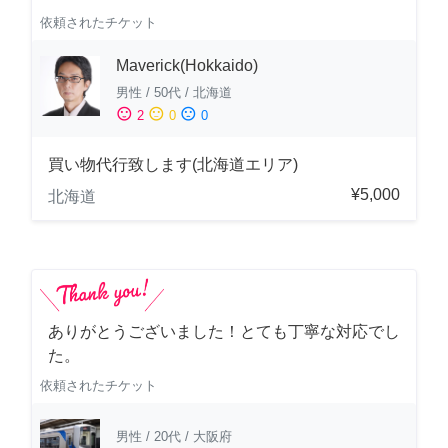
依頼されたチケット
Maverick(Hokkaido)
男性
/
50代
/
北海道
sentiment_satisfied
sentiment_neutral
sentiment_dissatisfied
2
0
0
買い物代行致します(北海道エリア)
¥5,000
北海道
ありがとうございました！とても丁寧な対応でし
た。
依頼されたチケット
男性
/
20代
/
大阪府