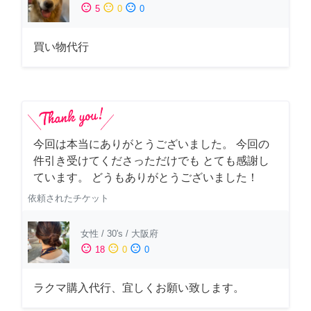
sentiment_satisfied
sentiment_neutral
sentiment_dissatisfied
5
0
0
買い物代行
今回は本当にありがとうございました。 今回の
件引き受けてくださっただけでも とても感謝し
ています。 どうもありがとうございました！
依頼されたチケット
女性
/
30's
/
大阪府
sentiment_satisfied
sentiment_neutral
sentiment_dissatisfied
18
0
0
ラクマ購入代行、宜しくお願い致します。