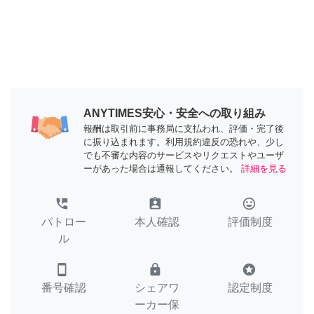
ANYTIMES安心・安全への取り組み
報酬は取引前に事務局に支払われ、評価・完了後
に振り込まれます。利用規約違反の恐れや、少し
でも不審な内容のサービスやリクエストやユーザ
ーがあった場合は通報してください。
詳細を見る
perm_phone_msg
assignment_ind
tag_faces
パトロー
本人確認
評価制度
ル
smartphone
lock
stars
番号確認
シェアワ
認定制度
ーカー保