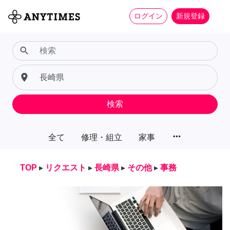
ログイン
新規登録
search
place
検索
more_horiz
全て
修理・組立
家事
TOP
▸
リクエスト
▸
長崎県
▸
その他
▸
事務