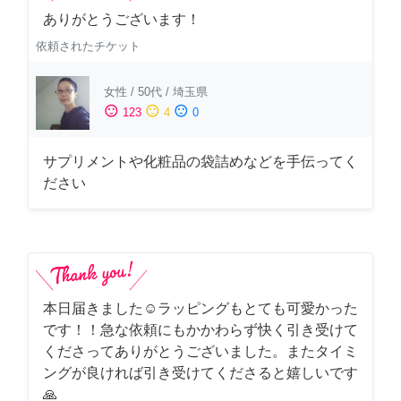
ありがとうございます！
依頼されたチケット
女性
/
50代
/
埼玉県
sentiment_satisfied
sentiment_neutral
sentiment_dissatisfied
123
4
0
サプリメントや化粧品の袋詰めなどを手伝ってく
ださい
本日届きました☺️ラッピングもとても可愛かった
です！！急な依頼にもかかわらず快く引き受けて
くださってありがとうございました。またタイミ
ングが良ければ引き受けてくださると嬉しいです
🙏