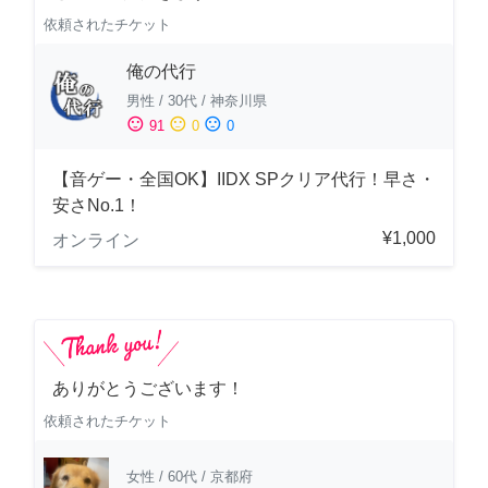
依頼されたチケット
俺の代行
男性
/
30代
/
神奈川県
sentiment_satisfied
sentiment_neutral
sentiment_dissatisfied
91
0
0
【音ゲー・全国OK】IIDX SPクリア代行！早さ・
安さNo.1！
¥1,000
オンライン
ありがとうございます！
依頼されたチケット
女性
/
60代
/
京都府