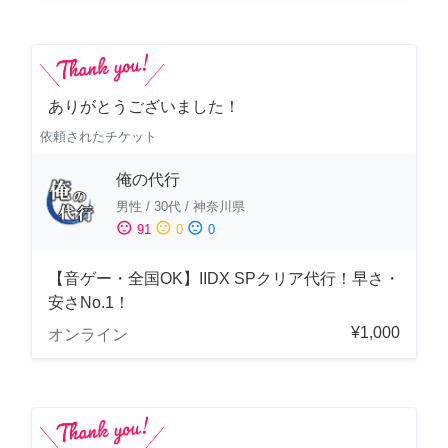
ありがとうございました！
依頼されたチケット
俺の代行
男性
/
30代
/
神奈川県
sentiment_satisfied
sentiment_neutral
sentiment_dissatisfied
91
0
0
【音ゲー・全国OK】IIDX SPクリア代行！早さ・
安さNo.1！
¥1,000
オンライン