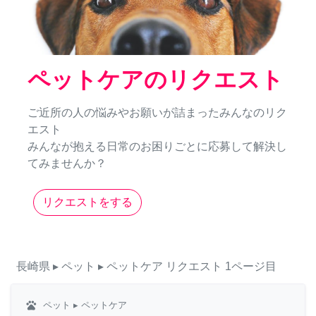
ペットケアのリクエスト
ご近所の人の悩みやお願いが詰まったみんなのリク
エスト
みんなが抱える日常のお困りごとに応募して解決し
てみませんか？
リクエストをする
長崎県
▸ ペット
▸ ペットケア
リクエスト
1ページ目
pets
ペット
▸ ペットケア