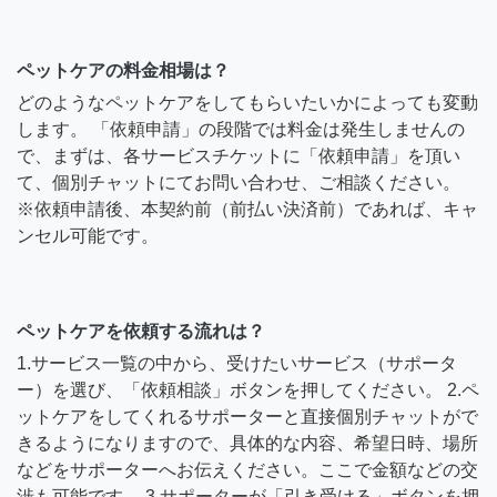
ペットケアの料金相場は？
どのようなペットケアをしてもらいたいかによっても変動
します。 「依頼申請」の段階では料金は発生しませんの
で、まずは、各サービスチケットに「依頼申請」を頂い
て、個別チャットにてお問い合わせ、ご相談ください。
※依頼申請後、本契約前（前払い決済前）であれば、キャ
ンセル可能です。
ペットケアを依頼する流れは？
1.サービス一覧の中から、受けたいサービス（サポータ
ー）を選び、「依頼相談」ボタンを押してください。 2.ペ
ットケアをしてくれるサポーターと直接個別チャットがで
きるようになりますので、具体的な内容、希望日時、場所
などをサポーターへお伝えください。ここで金額などの交
渉も可能です。 3.サポーターが「引き受ける」ボタンを押