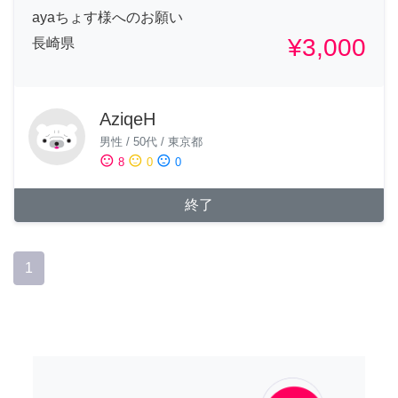
ayaちょす様へのお願い
¥3,000
長崎県
AziqeH
男性
/
50代
/
東京都
sentiment_satisfied
sentiment_neutral
sentiment_dissatisfied
8
0
0
終了
1