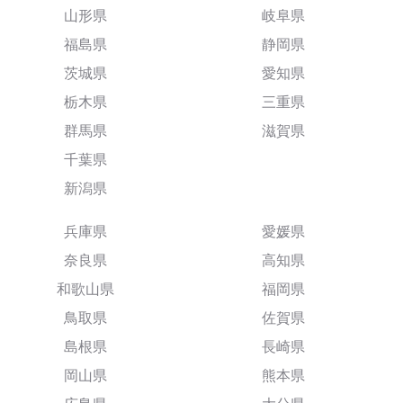
山形県
岐阜県
福島県
静岡県
茨城県
愛知県
栃木県
三重県
群馬県
滋賀県
千葉県
新潟県
兵庫県
愛媛県
奈良県
高知県
和歌山県
福岡県
鳥取県
佐賀県
島根県
長崎県
岡山県
熊本県