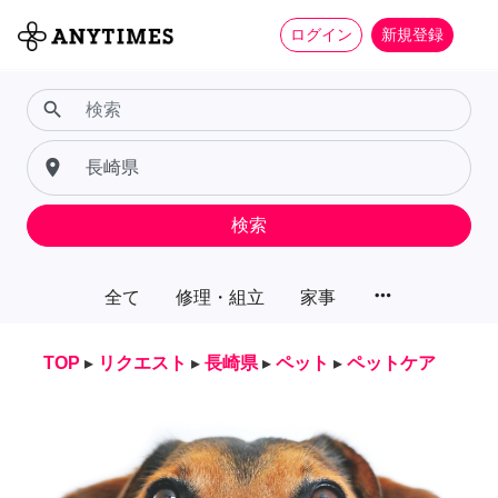
ログイン
新規登録
search
place
検索
more_horiz
全て
修理・組立
家事
TOP
▸
リクエスト
▸
長崎県
▸
ペット
▸
ペットケア