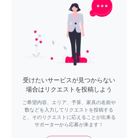
受けたいサービスが見つからない
場合はリクエストを投稿しよう
ご希望内容、エリア、予算、家具の名前や
数などを入力してリクエストを投稿する
と、そのリクエストに応えることが出来る
サポーターから応募が来ます！