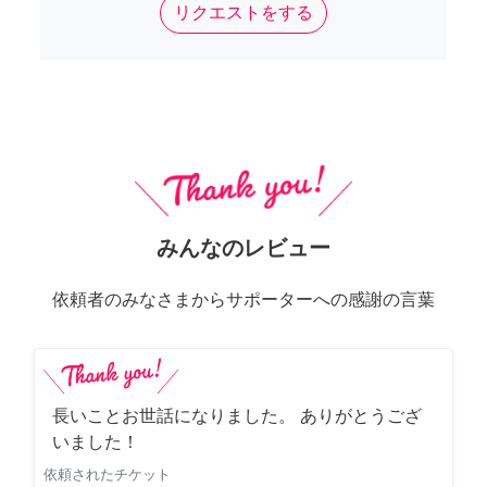
リクエストをする
みんなのレビュー
依頼者のみなさまからサポーターへの感謝の言葉
長いことお世話になりました。 ありがとうござ
いました！
依頼されたチケット