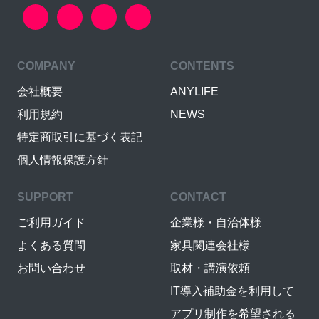
COMPANY
CONTENTS
会社概要
ANYLIFE
利用規約
NEWS
特定商取引に基づく表記
個人情報保護方針
SUPPORT
CONTACT
ご利用ガイド
企業様・自治体様
よくある質問
家具関連会社様
お問い合わせ
取材・講演依頼
IT導入補助金を利用して
アプリ制作を希望される