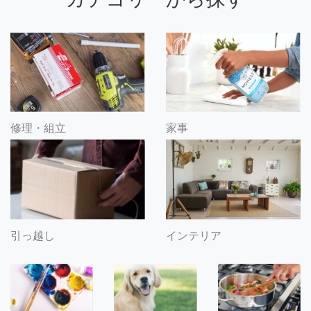
修理・組立
家事
引っ越し
インテリア