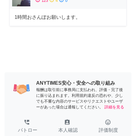
123
4
0
1時間おさんぽお願いします。
ANYTIMES安心・安全への取り組み
報酬は取引前に事務局に支払われ、評価・完了後
に振り込まれます。利用規約違反の恐れや、少し
でも不審な内容のサービスやリクエストやユーザ
ーがあった場合は通報してください。
詳細を見る
perm_phone_msg
assignment_ind
tag_faces
パトロー
本人確認
評価制度