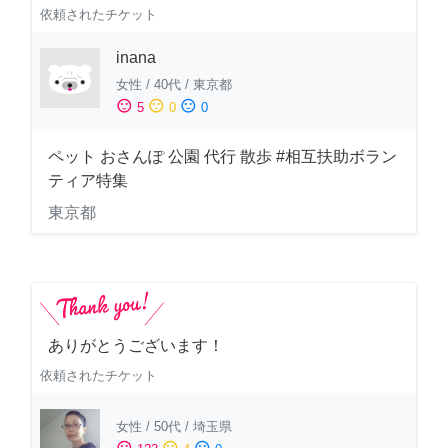
依頼されたチケット
inana
女性
/
40代
/
東京都
sentiment_satisfied
sentiment_neutral
sentiment_dissatisfied
5
0
0
ペット おさんぽ 公園 代行 散歩 #相互扶助ボラン
ティア特集
東京都
ありがとうございます！
依頼されたチケット
女性
/
50代
/
埼玉県
sentiment_satisfied
sentiment_neutral
sentiment_dissatisfied