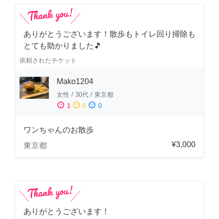
ありがとうございます！散歩もトイレ回り掃除も
とても助かりました🎵
依頼されたチケット
Mako1204
女性
/
30代
/
東京都
sentiment_satisfied
sentiment_neutral
sentiment_dissatisfied
1
0
0
ワンちゃんのお散歩
¥3,000
東京都
ありがとうございます！