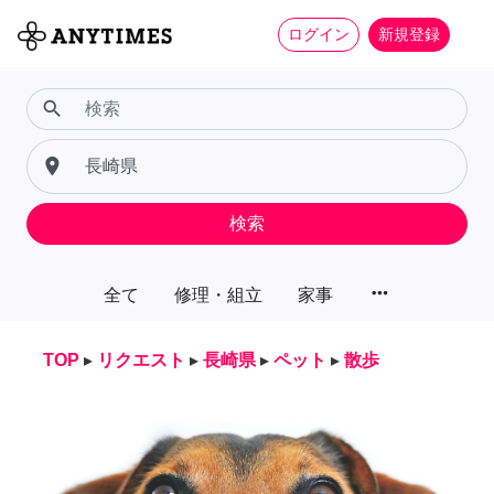
ログイン
新規登録
search
place
検索
more_horiz
全て
修理・組立
家事
TOP
▸
リクエスト
▸
長崎県
▸
ペット
▸
散歩