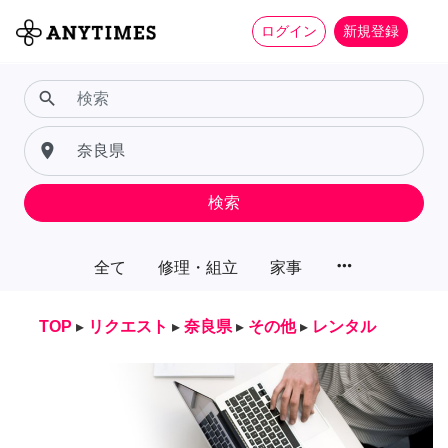
ログイン
新規登録
search
place
検索
more_horiz
全て
修理・組立
家事
TOP
▸
リクエスト
▸
奈良県
▸
その他
▸
レンタル