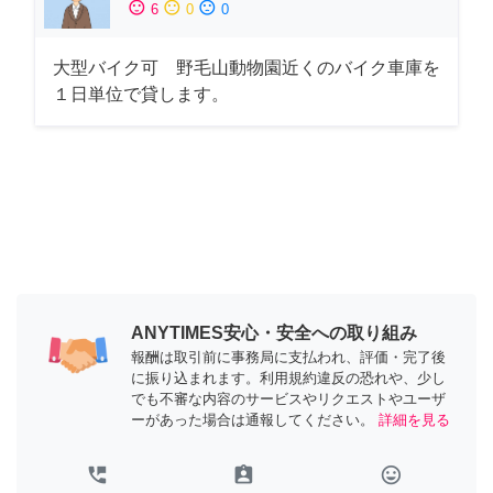
sentiment_satisfied
sentiment_neutral
sentiment_dissatisfied
6
0
0
大型バイク可 野毛山動物園近くのバイク車庫を
１日単位で貸します。
ANYTIMES安心・安全への取り組み
報酬は取引前に事務局に支払われ、評価・完了後
に振り込まれます。利用規約違反の恐れや、少し
でも不審な内容のサービスやリクエストやユーザ
ーがあった場合は通報してください。
詳細を見る
perm_phone_msg
assignment_ind
tag_faces