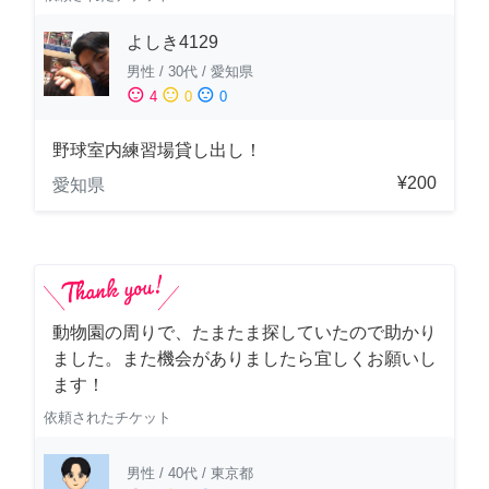
よしき4129
男性
/
30代
/
愛知県
sentiment_satisfied
sentiment_neutral
sentiment_dissatisfied
4
0
0
野球室内練習場貸し出し！
¥200
愛知県
動物園の周りで、たまたま探していたので助かり
ました。また機会がありましたら宜しくお願いし
ます！
依頼されたチケット
男性
/
40代
/
東京都