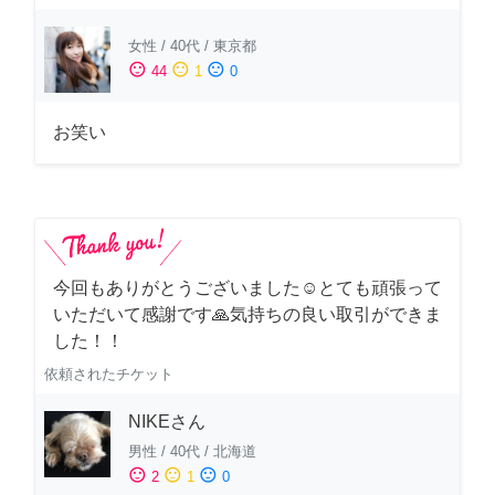
女性
/
40代
/
東京都
sentiment_satisfied
sentiment_neutral
sentiment_dissatisfied
44
1
0
お笑い
今回もありがとうございました☺️とても頑張って
いただいて感謝です🙏気持ちの良い取引ができま
した！！
依頼されたチケット
NIKEさん
男性
/
40代
/
北海道
sentiment_satisfied
sentiment_neutral
sentiment_dissatisfied
2
1
0