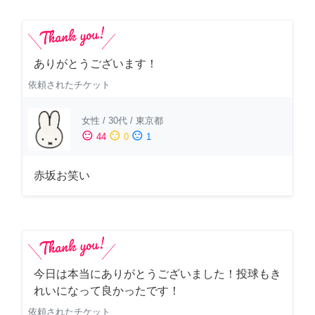
ありがとうございます！
依頼されたチケット
女性
/
30代
/
東京都
sentiment_satisfied
sentiment_neutral
sentiment_dissatisfied
44
0
1
赤坂お笑い
今日は本当にありがとうございました！投球もき
れいになって良かったです！
依頼されたチケット