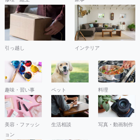
引っ越し
インテリア
趣味・習い事
ペット
料理
美容・ファッシ
生活相談
写真・動画制作
ョン