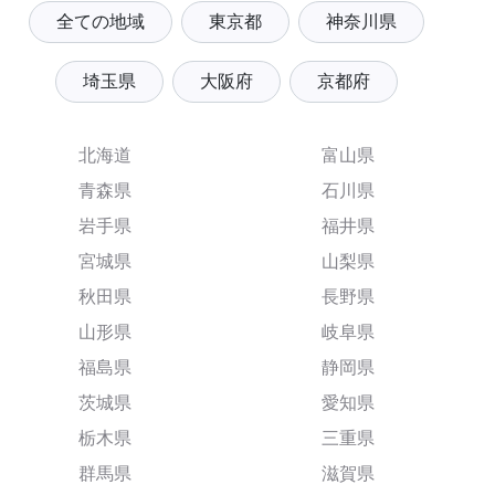
全ての地域
東京都
神奈川県
埼玉県
大阪府
京都府
北海道
富山県
青森県
石川県
岩手県
福井県
宮城県
山梨県
秋田県
長野県
山形県
岐阜県
福島県
静岡県
茨城県
愛知県
栃木県
三重県
群馬県
滋賀県