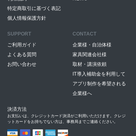
特定商取引に基づく表記
個人情報保護方針
SUPPORT
CONTACT
ご利用ガイド
企業様・自治体様
よくある質問
家具関連会社様
お問い合わせ
取材・講演依頼
IT導入補助金を利用して
アプリ制作を希望される
企業様へ
決済方法
お支払いは、クレジットカード決済がご利用いただけます。クレジ
ットカードをお持ちでない方は、事務局までご連絡ください。