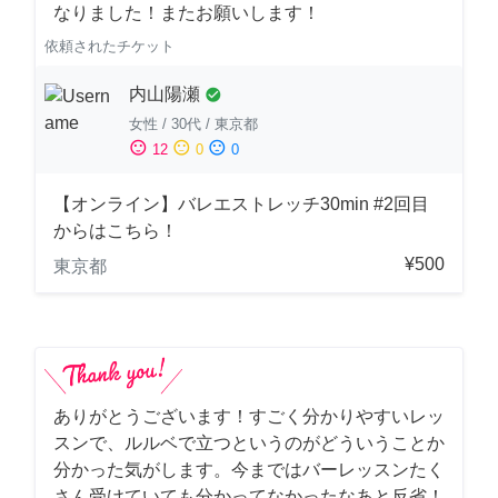
なりました！またお願いします！
依頼されたチケット
内山陽瀬
check_circle
女性
/
30代
/
東京都
sentiment_satisfied
sentiment_neutral
sentiment_dissatisfied
12
0
0
【オンライン】バレエストレッチ30min #2回目
からはこちら！
¥500
東京都
ありがとうございます！すごく分かりやすいレッ
スンで、ルルベで立つというのがどういうことか
分かった気がします。今まではバーレッスンたく
さん受けていても分かってなかったなあと反省！