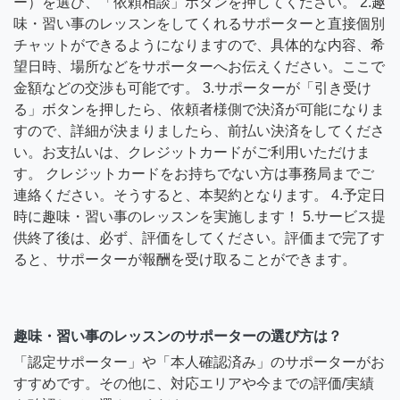
ー）を選び、「依頼相談」ボタンを押してください。 2.趣
味・習い事のレッスンをしてくれるサポーターと直接個別
チャットができるようになりますので、具体的な内容、希
望日時、場所などをサポーターへお伝えください。ここで
金額などの交渉も可能です。 3.サポーターが「引き受け
る」ボタンを押したら、依頼者様側で決済が可能になりま
すので、詳細が決まりましたら、前払い決済をしてくださ
い。お支払いは、クレジットカードがご利用いただけま
す。 クレジットカードをお持ちでない方は事務局までご
連絡ください。そうすると、本契約となります。 4.予定日
時に趣味・習い事のレッスンを実施します！ 5.サービス提
供終了後は、必ず、評価をしてください。評価まで完了す
ると、サポーターが報酬を受け取ることができます。
趣味・習い事のレッスンのサポーターの選び方は？
「認定サポーター」や「本人確認済み」のサポーターがお
すすめです。その他に、対応エリアや今までの評価/実績