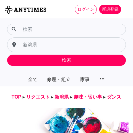
ログイン
新規登録
search
place
検索
more_horiz
全て
修理・組立
家事
TOP
▸
リクエスト
▸
新潟県
▸
趣味・習い事
▸
ダンス