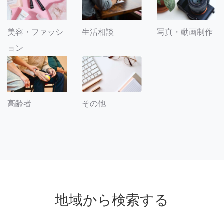
美容・ファッシ
生活相談
写真・動画制作
ョン
その他
高齢者
地域から検索する