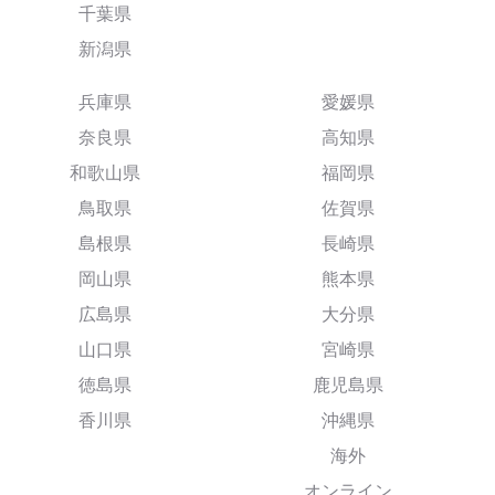
千葉県
新潟県
兵庫県
愛媛県
奈良県
高知県
和歌山県
福岡県
鳥取県
佐賀県
島根県
長崎県
岡山県
熊本県
広島県
大分県
山口県
宮崎県
徳島県
鹿児島県
香川県
沖縄県
海外
オンライン