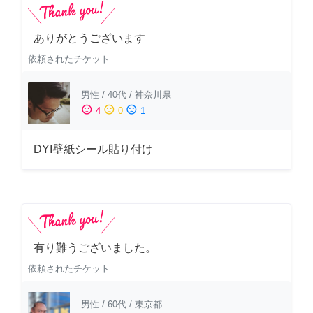
ありがとうございます
依頼されたチケット
男性
/
40代
/
神奈川県
sentiment_satisfied
sentiment_neutral
sentiment_dissatisfied
4
0
1
DYI壁紙シール貼り付け
有り難うございました。
依頼されたチケット
男性
/
60代
/
東京都