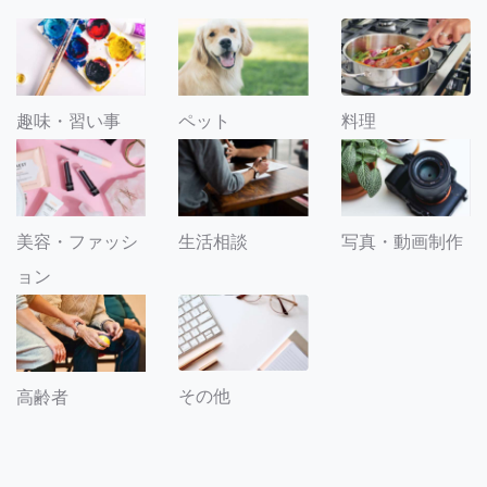
趣味・習い事
ペット
料理
美容・ファッシ
生活相談
写真・動画制作
ョン
その他
高齢者