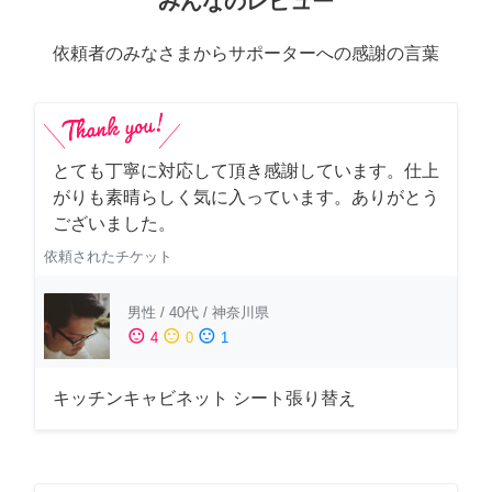
みんなのレビュー
依頼者のみなさまからサポーターへの感謝の言葉
とても丁寧に対応して頂き感謝しています。仕上
がりも素晴らしく気に入っています。ありがとう
ございました。
依頼されたチケット
男性
/
40代
/
神奈川県
sentiment_satisfied
sentiment_neutral
sentiment_dissatisfied
4
0
1
キッチンキャビネット シート張り替え