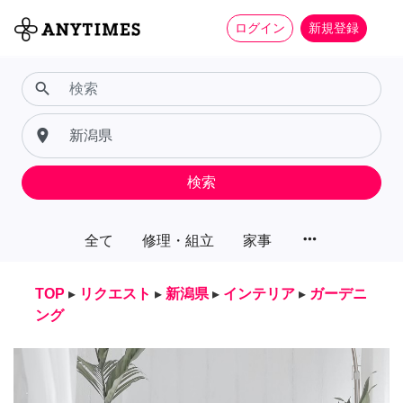
ログイン
新規登録
search
place
検索
more_horiz
全て
修理・組立
家事
TOP
▸
リクエスト
▸
新潟県
▸
インテリア
▸
ガーデニ
ング