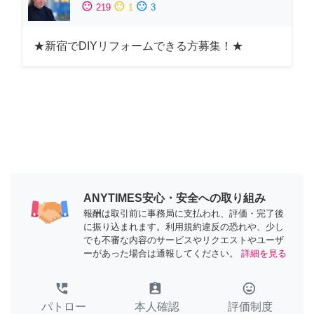
sentiment_satisfied
sentiment_neutral
sentiment_dissatisfied
219
1
3
★新宿でDIYリフォームできる方募集！★
ANYTIMES安心・安全への取り組み
報酬は取引前に事務局に支払われ、評価・完了後
に振り込まれます。利用規約違反の恐れや、少し
でも不審な内容のサービスやリクエストやユーザ
ーがあった場合は通報してください。
詳細を見る
perm_phone_msg
assignment_ind
tag_faces
パトロー
本人確認
評価制度