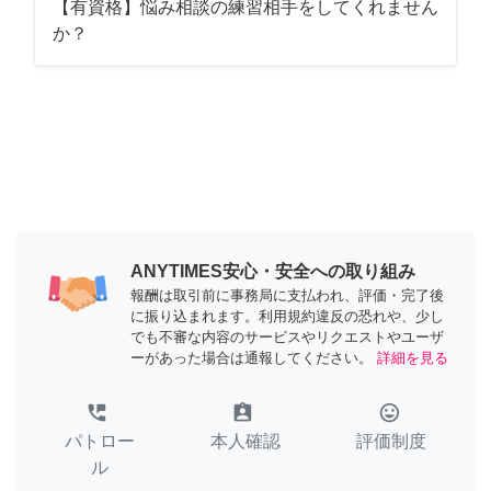
【有資格】悩み相談の練習相手をしてくれません
か？
ANYTIMES安心・安全への取り組み
報酬は取引前に事務局に支払われ、評価・完了後
に振り込まれます。利用規約違反の恐れや、少し
でも不審な内容のサービスやリクエストやユーザ
ーがあった場合は通報してください。
詳細を見る
perm_phone_msg
assignment_ind
tag_faces
パトロー
本人確認
評価制度
ル