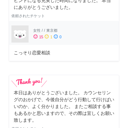
ヒントになる充実した時間になりました。 本当
にありがとうございました。
依頼されたチケット
女性
/
/
東京都
sentiment_satisfied
sentiment_neutral
sentiment_dissatisfied
15
1
0
こっそり恋愛相談
本日はありがとうございました。 カウンセリン
グのおかげで、今後自分がどう行動して行けばい
いのか、よく分かりました。 またご相談する事
もあるかと思いますので、その際は宜しくお願い
致します。