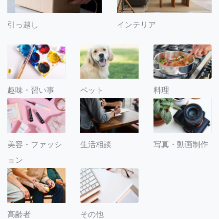
引っ越し
インテリア
趣味・習い事
ペット
料理
美容・ファッシ
生活相談
写真・動画制作
ョン
その他
高齢者