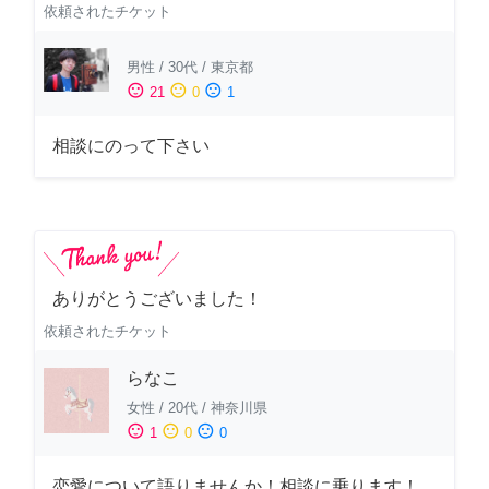
依頼されたチケット
男性
/
30代
/
東京都
sentiment_satisfied
sentiment_neutral
sentiment_dissatisfied
21
0
1
相談にのって下さい
ありがとうございました！
依頼されたチケット
らなこ
女性
/
20代
/
神奈川県
sentiment_satisfied
sentiment_neutral
sentiment_dissatisfied
1
0
0
恋愛について語りませんか！相談に乗ります！