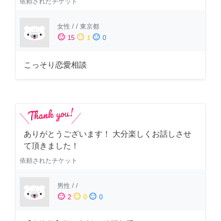
依頼されたチケット
女性
/
/
東京都
sentiment_satisfied
sentiment_neutral
sentiment_dissatisfied
15
1
0
こっそり恋愛相談
ありがとうございます！ 大分楽しくお話しさせ
て頂きました！
依頼されたチケット
男性
/
/
sentiment_satisfied
sentiment_neutral
sentiment_dissatisfied
2
0
0