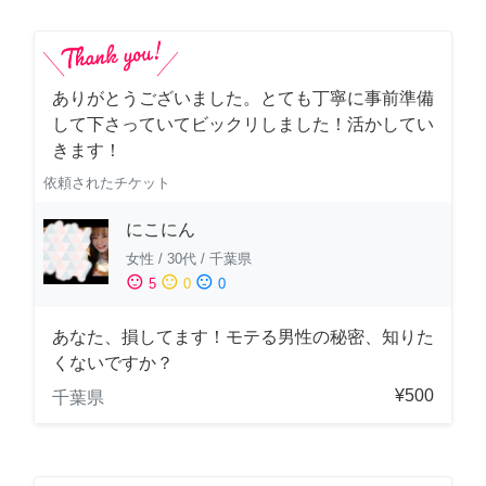
ありがとうございました。とても丁寧に事前準備
して下さっていてビックリしました！活かしてい
きます！
依頼されたチケット
にこにん
女性
/
30代
/
千葉県
sentiment_satisfied
sentiment_neutral
sentiment_dissatisfied
5
0
0
あなた、損してます！モテる男性の秘密、知りた
くないですか？
¥500
千葉県