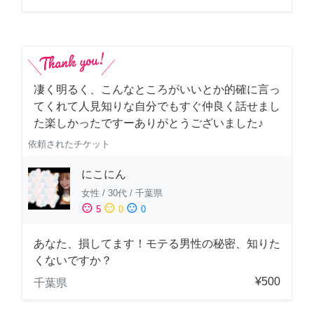
凄く明るく、こんなところがいいとか的確に言っ
てくれて人見知りな自分でもすぐ仲良く話せまし
た楽しかったですーありがとうございました♪
依頼されたチケット
にこにん
女性
/
30代
/
千葉県
sentiment_satisfied
sentiment_neutral
sentiment_dissatisfied
5
0
0
あなた、損してます！モテる男性の秘密、知りた
くないですか？
¥500
千葉県