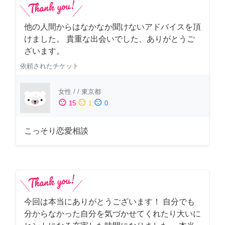
他の人間からはなかなか聞けないアドバイスを頂
けました。 貴重な出会いでした、ありがとうご
ざいます。
依頼されたチケット
女性
/
/
東京都
sentiment_satisfied
sentiment_neutral
sentiment_dissatisfied
15
1
0
こっそり恋愛相談
今回は本当にありがとうございます！ 自分でも
分からなかった自分を気づかせてくれたり大いに