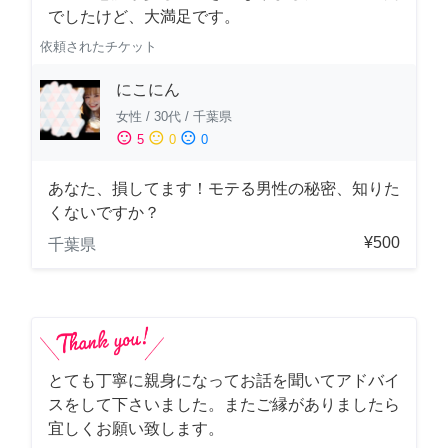
でしたけど、大満足です。
依頼されたチケット
にこにん
女性
/
30代
/
千葉県
sentiment_satisfied
sentiment_neutral
sentiment_dissatisfied
5
0
0
あなた、損してます！モテる男性の秘密、知りた
くないですか？
¥500
千葉県
とても丁寧に親身になってお話を聞いてアドバイ
スをして下さいました。またご縁がありましたら
宜しくお願い致します。