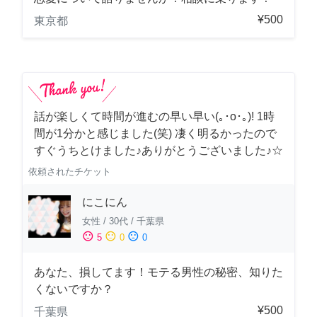
¥500
東京都
話が楽しくて時間が進むの早い早い(｡･о･｡)! 1時
間が1分かと感じました(笑) 凄く明るかったので
すぐうちとけました♪ありがとうございました♪☆
依頼されたチケット
にこにん
女性
/
30代
/
千葉県
sentiment_satisfied
sentiment_neutral
sentiment_dissatisfied
5
0
0
あなた、損してます！モテる男性の秘密、知りた
くないですか？
¥500
千葉県