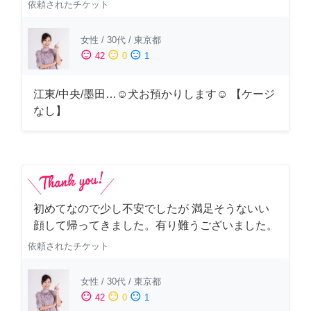
依頼されたチケット
女性
/
30代
/
東京都
sentiment_satisfied
sentiment_neutral
sentiment_dissatisfied
42
0
1
江東/中央/墨田…☺︎犬お預かりします☺︎ 【ケージ
なし】
初めてなので少し不安でしたが 満足そうないい
顔して帰ってきました。有り難うございました。
依頼されたチケット
女性
/
30代
/
東京都
sentiment_satisfied
sentiment_neutral
sentiment_dissatisfied
42
0
1