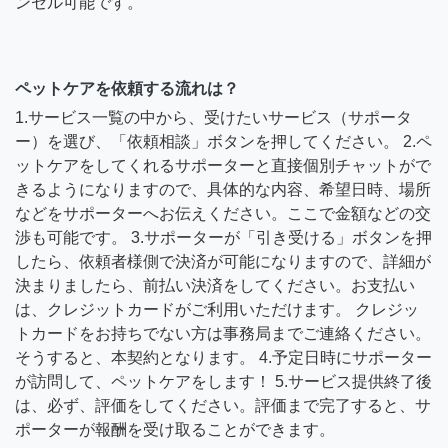
ンセル可能です。
ペットケアを依頼する流れは？
1.サービス一覧の中から、受けたいサービス（サポータ
ー）を選び、「依頼相談」ボタンを押してください。 2.ペ
ットケアをしてくれるサポーターと直接個別チャットがで
きるようになりますので、具体的な内容、希望日時、場所
などをサポーターへお伝えください。ここで金額などの交
渉も可能です。 3.サポーターが「引き受ける」ボタンを押
したら、依頼者様側で決済が可能になりますので、詳細が
決まりましたら、前払い決済をしてください。お支払い
は、クレジットカードがご利用いただけます。 クレジッ
トカードをお持ちでない方は事務局までご連絡ください。
そうすると、本契約となります。 4.予定日時にサポーター
が訪問して、ペットケアをします！ 5.サービス提供終了後
は、必ず、評価をしてください。評価まで完了すると、サ
ポーターが報酬を受け取ることができます。