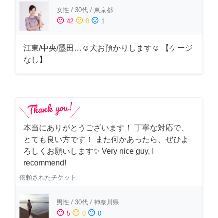
女性
/
30代
/
東京都
sentiment_satisfied
sentiment_neutral
sentiment_dissatisfied
42
0
1
江東/中央/墨田…☺︎犬お預かりします☺︎ 【ケージ
なし】
本当にありがとうございます！ 丁寧な対応で、
とても良い方です！ また何かあったら、ぜひよ
ろしくお願いします✨ Very nice guy, I
recommend!
依頼されたチケット
男性
/
30代
/
神奈川県
sentiment_satisfied
sentiment_neutral
sentiment_dissatisfied
5
0
0