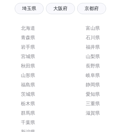
埼玉県
大阪府
京都府
北海道
富山県
青森県
石川県
岩手県
福井県
宮城県
山梨県
秋田県
長野県
山形県
岐阜県
福島県
静岡県
茨城県
愛知県
栃木県
三重県
群馬県
滋賀県
千葉県
新潟県