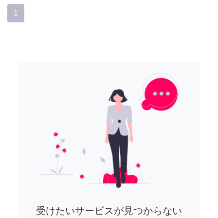
1
受けたいサービスが見つからない