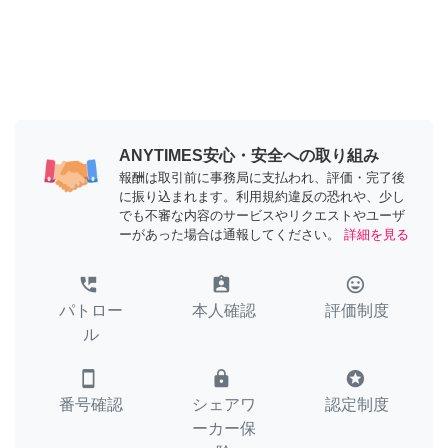
ANYTIMES安心・安全への取り組み
報酬は取引前に事務局に支払われ、評価・完了後
に振り込まれます。利用規約違反の恐れや、少し
でも不審な内容のサービスやリクエストやユーザ
ーがあった場合は通報してください。
詳細を見る
perm_phone_msg
assignment_ind
tag_faces
パトロー
本人確認
評価制度
ル
smartphone
lock
stars
番号確認
シェアワ
認定制度
ーカー保