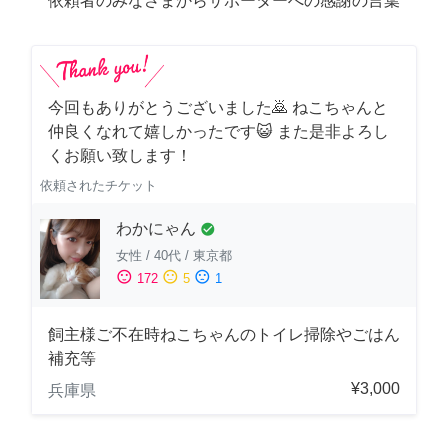
依頼者のみなさまからサポーターへの感謝の言葉
今回もありがとうございました🙇 ねこちゃんと
仲良くなれて嬉しかったです😺 また是非よろし
くお願い致します！
依頼されたチケット
わかにゃん
check_circle
女性
/
40代
/
東京都
sentiment_satisfied
sentiment_neutral
sentiment_dissatisfied
172
5
1
飼主様ご不在時ねこちゃんのトイレ掃除やごはん
補充等
¥3,000
兵庫県