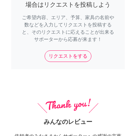
場合はリクエストを投稿しよう
ご希望内容、エリア、予算、家具の名前や
数などを入力してリクエストを投稿する
と、そのリクエストに応えることが出来る
サポーターから応募が来ます！
リクエストをする
みんなのレビュー