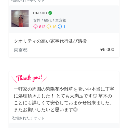
依頼されたチケット
makon
check_circle
女性
/
60代
/
東京都
sentiment_satisfied
sentiment_neutral
sentiment_dissatisfied
812
16
1
クオリティの高い家事代行及び清掃
¥6,000
東京都
一軒家の周囲の紫陽花や雑草を暑い中本当に丁寧
に処理頂きました！ とても大満足です◎ 草木の
ことにも詳しくて安心しておまかせ出来ました。
またお願いしたいと思います◎
依頼されたチケット