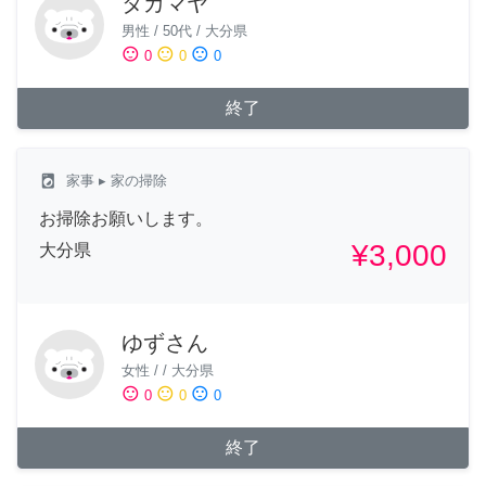
タカマヤ
男性
/
50代
/
大分県
sentiment_satisfied
sentiment_neutral
sentiment_dissatisfied
0
0
0
終了
local_laundry_service
家事
▸ 家の掃除
お掃除お願いします。
¥3,000
大分県
ゆずさん
女性
/
/
大分県
sentiment_satisfied
sentiment_neutral
sentiment_dissatisfied
0
0
0
終了