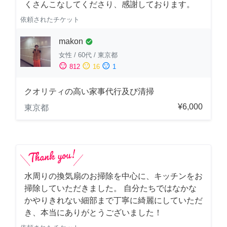
くさんこなしてくださり、感謝しております。
依頼されたチケット
makon
check_circle
女性
/
60代
/
東京都
sentiment_satisfied
sentiment_neutral
sentiment_dissatisfied
812
16
1
クオリティの高い家事代行及び清掃
¥6,000
東京都
水周りの換気扇のお掃除を中心に、キッチンをお
掃除していただきました。 自分たちではなかな
かやりきれない細部まで丁寧に綺麗にしていただ
き、本当にありがとうございました！