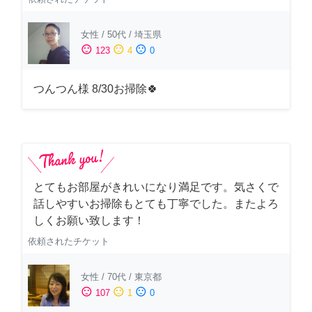
女性
/
50代
/
埼玉県
sentiment_satisfied
sentiment_neutral
sentiment_dissatisfied
123
4
0
つんつん様 8/30お掃除🍀
とてもお部屋がきれいになり満足です。気さくで
話しやすいお掃除もとても丁寧でした。またよろ
しくお願い致します！
依頼されたチケット
女性
/
70代
/
東京都
sentiment_satisfied
sentiment_neutral
sentiment_dissatisfied
107
1
0