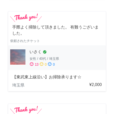
手際よく掃除して頂きました。 有難うございま
した。
依頼されたチケット
いさく
check_circle
女性
/
40代
/
埼玉県
sentiment_satisfied
sentiment_neutral
sentiment_dissatisfied
13
0
0
【東武東上線沿い】お掃除承ります☆
¥2,000
埼玉県