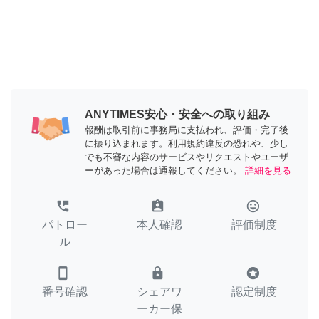
ANYTIMES安心・安全への取り組み
報酬は取引前に事務局に支払われ、評価・完了後
に振り込まれます。利用規約違反の恐れや、少し
でも不審な内容のサービスやリクエストやユーザ
ーがあった場合は通報してください。
詳細を見る
perm_phone_msg
assignment_ind
tag_faces
パトロー
本人確認
評価制度
ル
smartphone
lock
stars
番号確認
シェアワ
認定制度
ーカー保