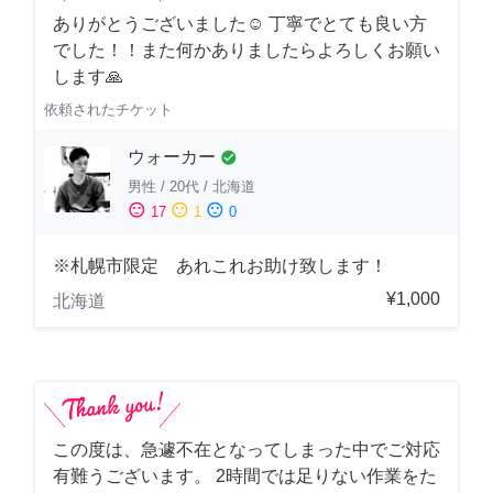
ありがとうございました☺️ 丁寧でとても良い方
でした！！また何かありましたらよろしくお願い
します🙏
依頼されたチケット
ウォーカー
check_circle
男性
/
20代
/
北海道
sentiment_satisfied
sentiment_neutral
sentiment_dissatisfied
17
1
0
※札幌市限定 あれこれお助け致します！
¥1,000
北海道
この度は、急遽不在となってしまった中でご対応
有難うございます。 2時間では足りない作業をた