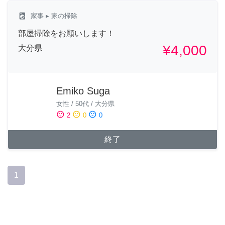
local_laundry_service
家事
▸ 家の掃除
部屋掃除をお願いします！
¥4,000
大分県
Emiko Suga
女性
/
50代
/
大分県
sentiment_satisfied
sentiment_neutral
sentiment_dissatisfied
2
0
0
終了
1