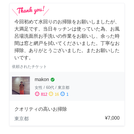
今回初めて水回りのお掃除をお願いしましたが、
大満足です。当日キッチンは使っていた為、お風
呂場洗面所お手洗いの作業をお願いし、余った時
間は窓と網戸を拭いてくださいました。丁寧なお
掃除、ありがとうございました。またお願いした
いです。
依頼されたチケット
makon
check_circle
女性
/
60代
/
東京都
sentiment_satisfied
sentiment_neutral
sentiment_dissatisfied
812
16
1
クオリティの高いお掃除
¥7,000
東京都