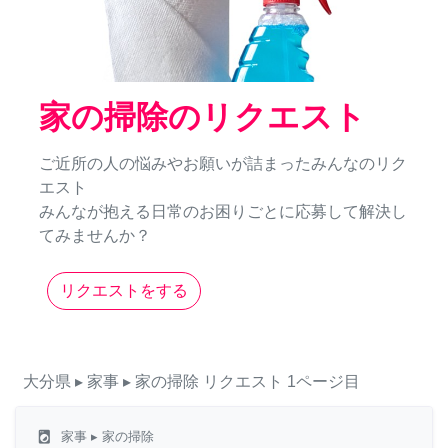
家の掃除のリクエスト
ご近所の人の悩みやお願いが詰まったみんなのリク
エスト
みんなが抱える日常のお困りごとに応募して解決し
てみませんか？
リクエストをする
大分県
▸ 家事
▸ 家の掃除
リクエスト
1ページ目
local_laundry_service
家事
▸ 家の掃除