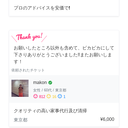
プロのアドバイスを安価で❗
お願いしたところ以外も含めて、ピカピカにして
下さりありがとうございました‼️またお願いしま
す！
依頼されたチケット
makon
check_circle
女性
/
60代
/
東京都
sentiment_satisfied
sentiment_neutral
sentiment_dissatisfied
812
16
1
クオリティの高い家事代行及び清掃
¥6,000
東京都