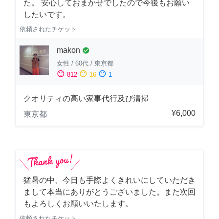
た。 安心しておまかせでしたので今後もお願い
したいです。
依頼されたチケット
makon
check_circle
女性
/
60代
/
東京都
sentiment_satisfied
sentiment_neutral
sentiment_dissatisfied
812
16
1
クオリティの高い家事代行及び清掃
¥6,000
東京都
猛暑の中、今日も手際よくきれいにしていただき
まして本当にありがとうございました。また次回
もよろしくお願いいたします。
依頼されたチケット