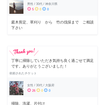
男性
/
30代
/
神奈川県
sentiment_satisfied
sentiment_neutral
sentiment_dissatisfied
5
0
0
庭木剪定、草刈り から 竹の伐採まで ご相談
下さい
丁寧に掃除していただき気持ち良く過ごせて満足
です。ありがとうございました！
依頼されたチケット
女性
/
30代
/
大阪府
sentiment_satisfied
sentiment_neutral
sentiment_dissatisfied
26
0
0
掃除、洗濯、片付け