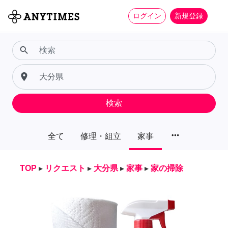
ログイン
新規登録
search
place
検索
more_horiz
全て
修理・組立
家事
TOP
▸
リクエスト
▸
大分県
▸
家事
▸
家の掃除