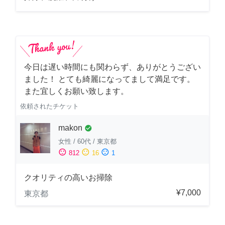
今日は遅い時間にも関わらず、ありがとうござい
ました！ とても綺麗になってまして満足です。
また宜しくお願い致します。
依頼されたチケット
makon
check_circle
女性
/
60代
/
東京都
sentiment_satisfied
sentiment_neutral
sentiment_dissatisfied
812
16
1
クオリティの高いお掃除
¥7,000
東京都