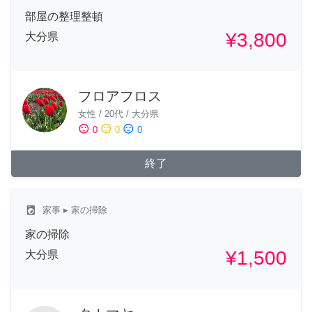
部屋の整理整頓
¥3,800
大分県
フロアフロス
女性
/
20代
/
大分県
sentiment_satisfied
sentiment_neutral
sentiment_dissatisfied
0
0
0
終了
local_laundry_service
家事
▸ 家の掃除
家の掃除
¥1,500
大分県