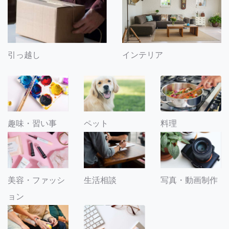
引っ越し
インテリア
趣味・習い事
ペット
料理
美容・ファッシ
生活相談
写真・動画制作
ョン