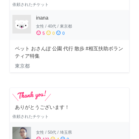
依頼されたチケット
inana
女性
/
40代
/
東京都
sentiment_satisfied
sentiment_neutral
sentiment_dissatisfied
5
0
0
ペット おさんぽ 公園 代行 散歩 #相互扶助ボラン
ティア特集
東京都
ありがとうございます！
依頼されたチケット
女性
/
50代
/
埼玉県
sentiment_satisfied
sentiment_neutral
sentiment_dissatisfied