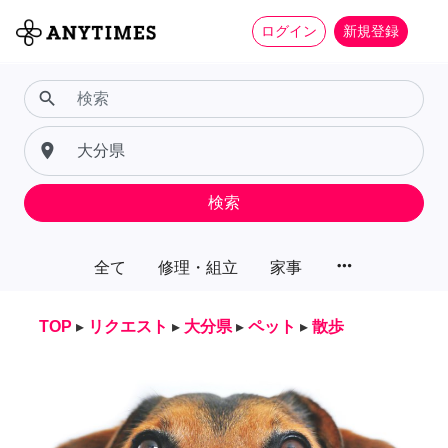
ログイン
新規登録
search
place
検索
more_horiz
全て
修理・組立
家事
TOP
▸
リクエスト
▸
大分県
▸
ペット
▸
散歩