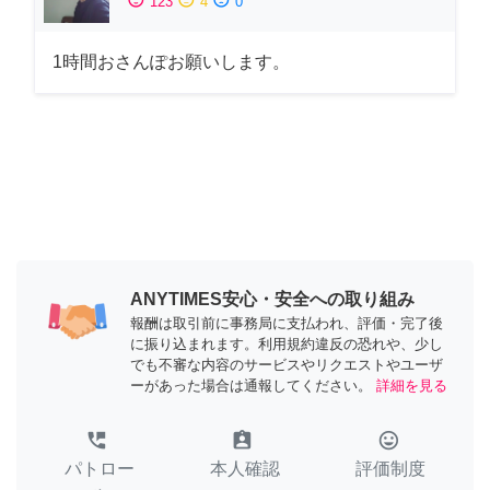
123
4
0
1時間おさんぽお願いします。
ANYTIMES安心・安全への取り組み
報酬は取引前に事務局に支払われ、評価・完了後
に振り込まれます。利用規約違反の恐れや、少し
でも不審な内容のサービスやリクエストやユーザ
ーがあった場合は通報してください。
詳細を見る
perm_phone_msg
assignment_ind
tag_faces
パトロー
本人確認
評価制度