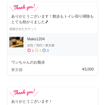
ありがとうございます！散歩もトイレ回り掃除も
とても助かりました🎵
依頼されたチケット
Mako1204
女性
/
30代
/
東京都
sentiment_satisfied
sentiment_neutral
sentiment_dissatisfied
1
0
0
ワンちゃんのお散歩
¥3,000
東京都
ありがとうございます！