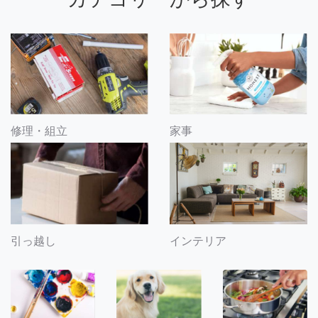
修理・組立
家事
引っ越し
インテリア