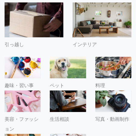
引っ越し
インテリア
趣味・習い事
ペット
料理
美容・ファッシ
生活相談
写真・動画制作
ョン