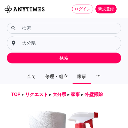
ログイン
新規登録
search
place
検索
more_horiz
全て
修理・組立
家事
TOP
▸
リクエスト
▸
大分県
▸
家事
▸
外壁掃除