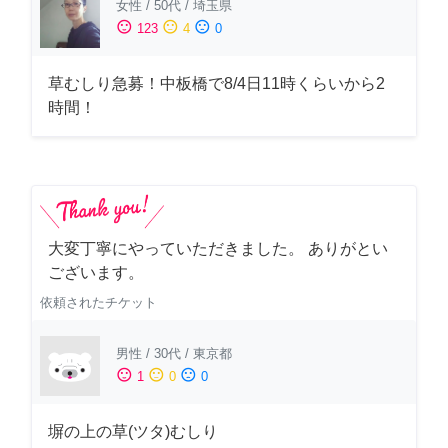
女性
/
50代
/
埼玉県
sentiment_satisfied
sentiment_neutral
sentiment_dissatisfied
123
4
0
草むしり急募！中板橋で8/4日11時くらいから2
時間！
大変丁寧にやっていただきました。 ありがとい
ございます。
依頼されたチケット
男性
/
30代
/
東京都
sentiment_satisfied
sentiment_neutral
sentiment_dissatisfied
1
0
0
塀の上の草(ツタ)むしり