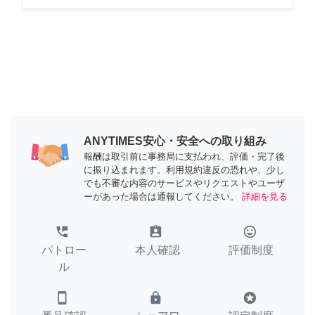
ANYTIMES安心・安全への取り組み
報酬は取引前に事務局に支払われ、評価・完了後
に振り込まれます。利用規約違反の恐れや、少し
でも不審な内容のサービスやリクエストやユーザ
ーがあった場合は通報してください。
詳細を見る
perm_phone_msg
assignment_ind
tag_faces
パトロー
本人確認
評価制度
ル
smartphone
lock
stars