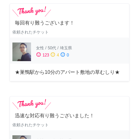
毎回有り難うございます！
依頼されたチケット
女性
/
50代
/
埼玉県
sentiment_satisfied
sentiment_neutral
sentiment_dissatisfied
123
4
0
★巣鴨駅から10分のアパート敷地の草むしり★
迅速な対応有り難うございました！
依頼されたチケット