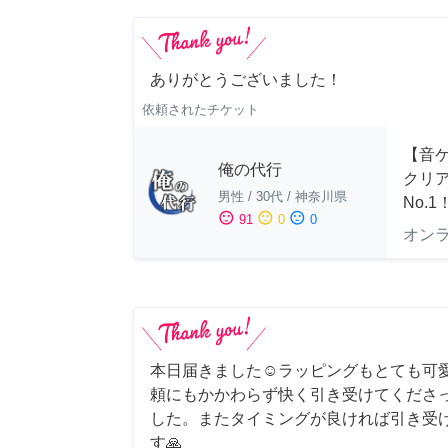
ありがとうございました！
依頼されたチケット
【音ゲ
俺の代行
クリ
男性
/
30代
/
神奈川県
No.1
sentiment_satisfied
sentiment_neutral
sentiment_dissatisfied
91
0
0
オン
本日届きました☺️ラッピングもとても可
頼にもかかわらず快く引き受けてくださ
した。またタイミングが良ければ引き受
す🙏