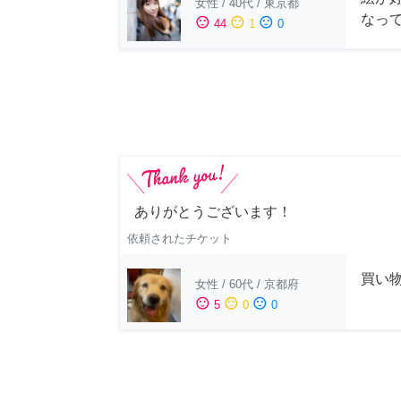
女性
/
40代
/
東京都
なっ
sentiment_satisfied
sentiment_neutral
sentiment_dissatisfied
44
1
0
ありがとうございます！
依頼されたチケット
買い
女性
/
60代
/
京都府
sentiment_satisfied
sentiment_neutral
sentiment_dissatisfied
5
0
0