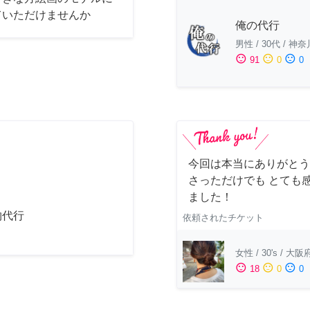
ていただけませんか
俺の代行
男性
/
30代
/
神奈
sentiment_satisfied
sentiment_neutral
sentiment_dissatisfied
91
0
0
今回は本当にありがとう
さっただけでも とても
ました！
物代行
依頼されたチケット
女性
/
30's
/
大阪
sentiment_satisfied
sentiment_neutral
sentiment_dissatisfied
18
0
0