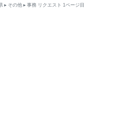
県
▸ その他
▸ 事務
リクエスト
1ページ目