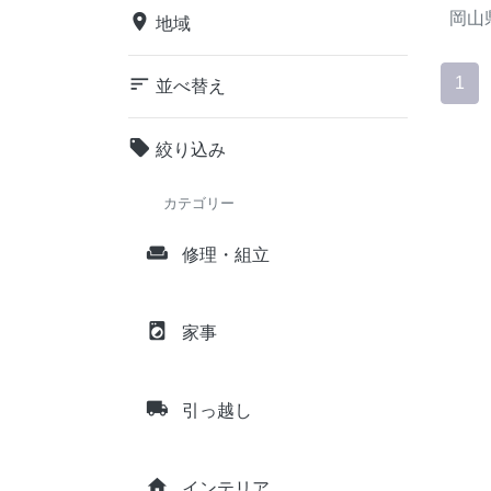
岡山
place
地域
sort
1
並べ替え
local_offer
絞り込み
カテゴリー
weekend
修理・組立
local_laundry_service
家事
local_shipping
引っ越し
home
インテリア