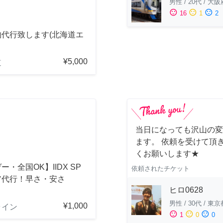
男性
/
20代
/
大阪
sentiment_satisfied
sentiment_neutral
sentiment_dissatisfied
16
1
2
物代行致します(北海道エ
¥5,000
道
当日になっても沢山の変
ます。 依頼を受けて頂
くお願いします★
ー・全国OK】IIDX SP
依頼されたチケット
ア代行！早さ・安さ
ヒロ0628
！
男性
/
30代
/
東京
¥1,000
ライン
sentiment_satisfied
sentiment_neutral
sentiment_dissatisfied
1
0
0