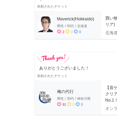
依頼されたチケット
買い
Maverick(Hokkaido)
リア)
男性
/
50代
/
北海道
sentiment_satisfied
sentiment_neutral
sentiment_dissatisfied
2
0
0
北海
ありがとうございました！
依頼されたチケット
【音ゲ
俺の代行
クリ
男性
/
30代
/
神奈川県
No.1
sentiment_satisfied
sentiment_neutral
sentiment_dissatisfied
91
0
0
オン