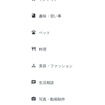
class
趣味・習い事
pets
ペット
restaurant
料理
checkroom
美容・ファッション
chat
生活相談
camera_alt
写真・動画制作