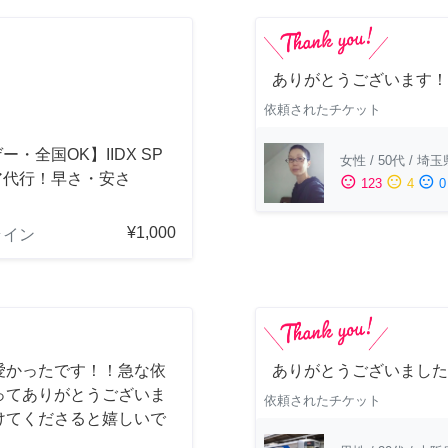
ありがとうございます！
依頼されたチケット
ー・全国OK】IIDX SP
女性
/
50代
/
埼玉
ア代行！早さ・安さ
sentiment_satisfied
sentiment_neutral
sentiment_dissatisfied
123
4
0
！
¥1,000
ライン
愛かったです！！急な依
ありがとうございました
ってありがとうございま
依頼されたチケット
けてくださると嬉しいで