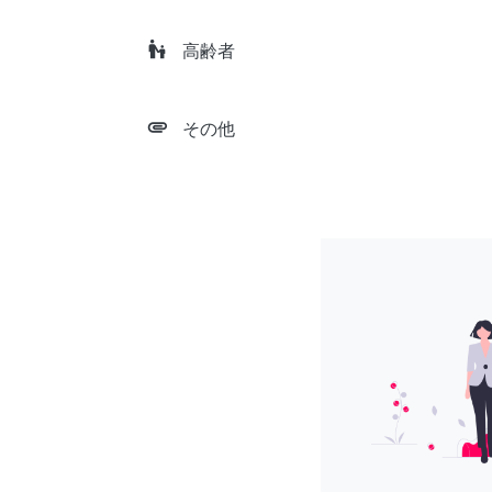
escalator_warning
高齢者
attachment
その他