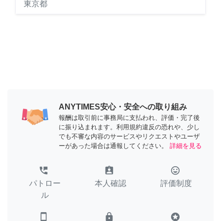
東京都
ANYTIMES安心・安全への取り組み
報酬は取引前に事務局に支払われ、評価・完了後
に振り込まれます。利用規約違反の恐れや、少し
でも不審な内容のサービスやリクエストやユーザ
ーがあった場合は通報してください。
詳細を見る
perm_phone_msg
assignment_ind
tag_faces
パトロー
本人確認
評価制度
ル
smartphone
lock
stars