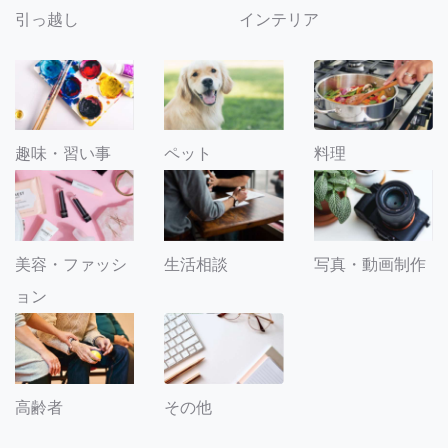
引っ越し
インテリア
趣味・習い事
ペット
料理
美容・ファッシ
生活相談
写真・動画制作
ョン
その他
高齢者