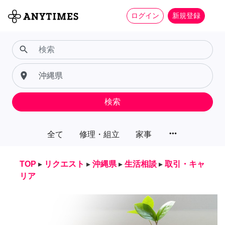
ログイン
新規登録
search
place
検索
more_horiz
全て
修理・組立
家事
TOP
▸
リクエスト
▸
沖縄県
▸
生活相談
▸
取引・キャ
リア