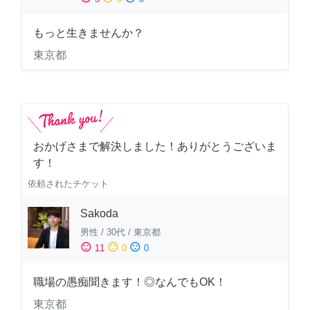
もっと生きませんか？
東京都
おかげさまで解決しました！ありがとうございま
す！
依頼されたチケット
Sakoda
男性
/
30代
/
東京都
sentiment_satisfied
sentiment_neutral
sentiment_dissatisfied
11
0
0
職場の愚痴聞きます！◎なんでもOK！
東京都