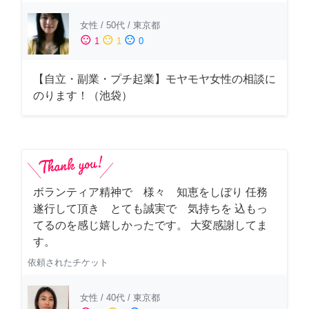
女性
/
50代
/
東京都
sentiment_satisfied
sentiment_neutral
sentiment_dissatisfied
1
1
0
【自立・副業・プチ起業】モヤモヤ女性の相談に
のります！（池袋）
ボランティア精神で 様々 知恵をしぼり 任務
遂行して頂き とても誠実で 気持ちを 込もっ
てるのを感じ嬉しかったです。 大変感謝してま
す。
依頼されたチケット
女性
/
40代
/
東京都