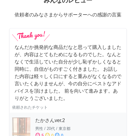
みんなのレビュー
依頼者のみなさまからサポーターへの感謝の言葉
なんだか挑発的な商品だなと思って購入しました
が、内容はとてもためになるものでした。なんと
なくで生活していた自分が少し恥ずかしくなると
同時に、自信がものすごく付きました。 お話し
た内容は軽々しく口にすると重みがなくなるので
言いたくありませんが、今の自分にベストなアド
バイスを頂けました。 前を向いて進みます。あ
りがとうございました。
依頼されたチケット
たかさんver.2
男性
/
20代
/
東京都
sentiment_satisfied
sentiment_neutral
sentiment_dissatisfied
5
0
0