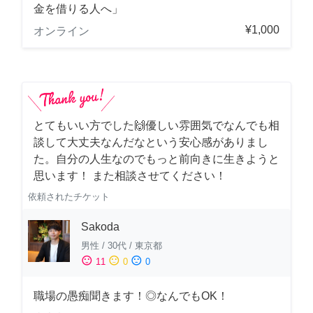
金を借りる人へ」
¥1,000
オンライン
とてもいい方でした🙌優しい雰囲気でなんでも相
談して大丈夫なんだなという安心感がありまし
た。自分の人生なのでもっと前向きに生きようと
思います！ また相談させてください！
依頼されたチケット
Sakoda
男性
/
30代
/
東京都
sentiment_satisfied
sentiment_neutral
sentiment_dissatisfied
11
0
0
職場の愚痴聞きます！◎なんでもOK！