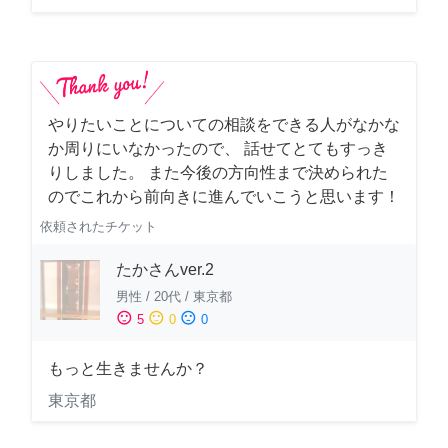
やりたいことについての相談をできる人がなかな
か周りにいなかったので、 話せてとてもすっき
りしました。 また今後の方向性まで決められた
のでこれから前向きに進んでいこうと思います！
依頼されたチケット
たかさんver.2
男性
/
20代
/
東京都
sentiment_satisfied
sentiment_neutral
sentiment_dissatisfied
5
0
0
もっと生きませんか？
東京都