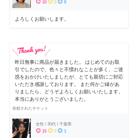
sentiment_satisfied
sentiment_neutral
sentiment_dissatisfied
10
0
0
よろしくお願いします。
昨日無事に商品が届きました。 はじめてのお取
引でしたので、色々と不慣れなことが多く、ご迷
惑をおかけいたしましたが、とても親切にご対応
いただき感謝しております。 また何かご縁があ
りましたら、どうぞよろしくお願いいたします。
本当にありがとうございました。
依頼されたチケット
女性
/
30代
/
千葉県
sentiment_satisfied
sentiment_neutral
sentiment_dissatisfied
15
0
1