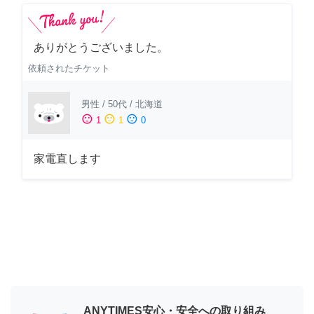
ありがとうございました。
依頼されたチケット
男性
/
50代
/
北海道
sentiment_satisfied
sentiment_neutral
sentiment_dissatisfied
1
1
0
家電直します
ANYTIMES安心・安全への取り組み