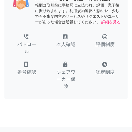
報酬は取引前に事務局に支払われ、評価・完了後
に振り込まれます。利用規約違反の恐れや、少し
でも不審な内容のサービスやリクエストやユーザ
ーがあった場合は通報してください。
詳細を見る
perm_phone_msg
assignment_ind
tag_faces
パトロー
本人確認
評価制度
ル
smartphone
lock
stars
番号確認
シェアワ
認定制度
ーカー保
険