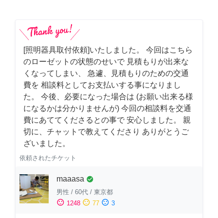
[照明器具取付依頼]いたしました。 今回はこちら
のローゼットの状態のせいで 見積もりが出来な
くなってしまい、 急遽、見積もりのための交通
費を 相談料としてお支払いする事になりまし
た。 今後、必要になった場合は (お願い出来る様
になるかは分かりませんが) 今回の相談料を交通
費にあててくださるとの事で 安心しました。 親
切に、チャットで教えてくださり ありがとうご
ざいました。
依頼されたチケット
maaasa
check_circle
男性
/
60代
/
東京都
sentiment_satisfied
sentiment_neutral
sentiment_dissatisfied
1248
77
3