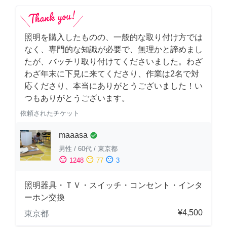
照明を購入したものの、一般的な取り付け方では
なく、専門的な知識が必要で、無理かと諦めまし
たが、バッチリ取り付けてくださいました。わざ
わざ年末に下見に来てくださり、作業は2名で対
応くださり、本当にありがとうございました！い
つもありがとうございます。
依頼されたチケット
maaasa
check_circle
男性
/
60代
/
東京都
sentiment_satisfied
sentiment_neutral
sentiment_dissatisfied
1248
77
3
照明器具・ＴＶ・スイッチ・コンセント・インタ
ーホン交換
¥4,500
東京都