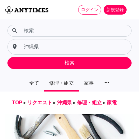
ログイン
新規登録
search
place
検索
more_horiz
全て
修理・組立
家事
TOP
▸
リクエスト
▸
沖縄県
▸
修理・組立
▸
家電