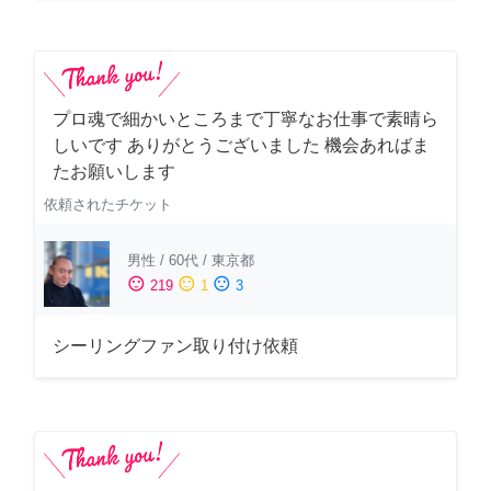
プロ魂で細かいところまで丁寧なお仕事で素晴ら
しいです ありがとうございました 機会あればま
たお願いします
依頼されたチケット
男性
/
60代
/
東京都
sentiment_satisfied
sentiment_neutral
sentiment_dissatisfied
219
1
3
シーリングファン取り付け依頼