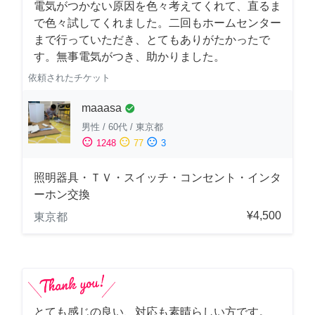
電気がつかない原因を色々考えてくれて、直るま
で色々試してくれました。二回もホームセンター
まで行っていただき、とてもありがたかったで
す。無事電気がつき、助かりました。
依頼されたチケット
maaasa
check_circle
男性
/
60代
/
東京都
sentiment_satisfied
sentiment_neutral
sentiment_dissatisfied
1248
77
3
照明器具・ＴＶ・スイッチ・コンセント・インタ
ーホン交換
¥4,500
東京都
とても感じの良い、対応も素晴らしい方です。