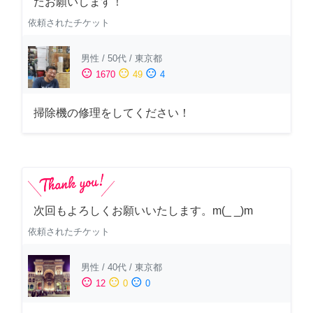
たお願いします！
依頼されたチケット
男性
/
50代
/
東京都
sentiment_satisfied
sentiment_neutral
sentiment_dissatisfied
1670
49
4
掃除機の修理をしてください！
次回もよろしくお願いいたします。m(_ _)m
依頼されたチケット
男性
/
40代
/
東京都
sentiment_satisfied
sentiment_neutral
sentiment_dissatisfied
12
0
0