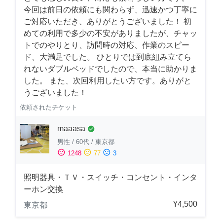
今回は前日の依頼にも関わらず、迅速かつ丁寧に
ご対応いただき、ありがとうございました！ 初
めての利用で多少の不安がありましたが、チャッ
トでのやりとり、訪問時の対応、作業のスピー
ド、大満足でした。 ひとりでは到底組み立てら
れないダブルベッドでしたので、本当に助かりま
した。 また、次回利用したい方です。ありがと
うございました！
依頼されたチケット
maaasa
check_circle
男性
/
60代
/
東京都
sentiment_satisfied
sentiment_neutral
sentiment_dissatisfied
1248
77
3
照明器具・ＴＶ・スイッチ・コンセント・インタ
ーホン交換
¥4,500
東京都