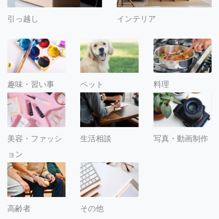
引っ越し
インテリア
趣味・習い事
ペット
料理
美容・ファッシ
生活相談
写真・動画制作
ョン
その他
高齢者