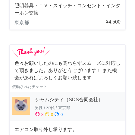
照明器具・ＴＶ・スイッチ・コンセント・インタ
ーホン交換
¥4,500
東京都
色々お願いしたのにも関わらずスムーズに対応し
て頂きました。ありがとうございます！ また機
会があればよろしくお願い致します
依頼されたチケット
シャムシティ（SDS合同会社）
男性
/
30代
/
東京都
sentiment_satisfied
sentiment_neutral
sentiment_dissatisfied
3
0
0
エアコン取り外し承ります。