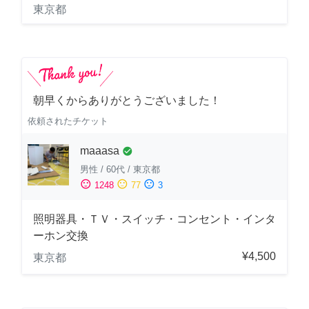
東京都
朝早くからありがとうございました！
依頼されたチケット
maaasa
check_circle
男性
/
60代
/
東京都
sentiment_satisfied
sentiment_neutral
sentiment_dissatisfied
1248
77
3
照明器具・ＴＶ・スイッチ・コンセント・インタ
ーホン交換
¥4,500
東京都