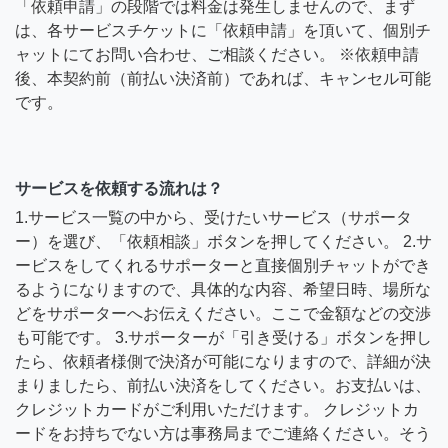
「依頼申請」の段階では料金は発生しませんので、まず
は、各サービスチケットに「依頼申請」を頂いて、個別チ
ャットにてお問い合わせ、ご相談ください。 ※依頼申請
後、本契約前（前払い決済前）であれば、キャンセル可能
です。
サービスを依頼する流れは？
1.サービス一覧の中から、受けたいサービス（サポータ
ー）を選び、「依頼相談」ボタンを押してください。 2.サ
ービスをしてくれるサポーターと直接個別チャットができ
るようになりますので、具体的な内容、希望日時、場所な
どをサポーターへお伝えください。ここで金額などの交渉
も可能です。 3.サポーターが「引き受ける」ボタンを押し
たら、依頼者様側で決済が可能になりますので、詳細が決
まりましたら、前払い決済をしてください。お支払いは、
クレジットカードがご利用いただけます。 クレジットカ
ードをお持ちでない方は事務局までご連絡ください。そう