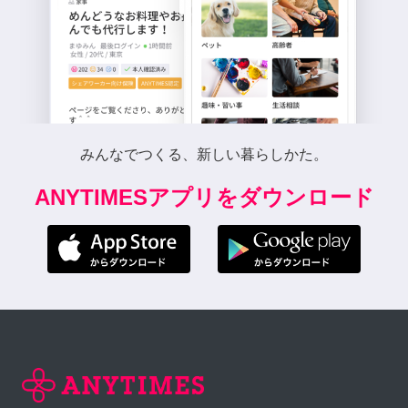
みんなでつくる、新しい暮らしかた。
ANYTIMESアプリをダウンロード