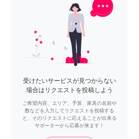
受けたいサービスが見つからない
場合はリクエストを投稿しよう
ご希望内容、エリア、予算、家具の名前や
数などを入力してリクエストを投稿する
と、そのリクエストに応えることが出来る
サポーターから応募が来ます！