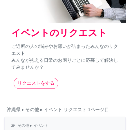
イベントのリクエスト
ご近所の人の悩みやお願いが詰まったみんなのリク
エスト
みんなが抱える日常のお困りごとに応募して解決し
てみませんか？
リクエストをする
沖縄県
▸ その他
▸ イベント
リクエスト
1ページ目
attachment
その他
▸ イベント