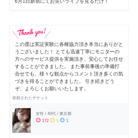
6月1日新宿にてお笑いライブを見るだけ！
この度は実証実験に各種協力頂き本当にありがと
うございました！ とても迅速丁寧にモニターの
方へのサービス提供を実施頂き、安心してお任せ
することができました。 また事前事後の準備打
合せでも、様々な観点からコメント頂き多くの気
づきを得ることができました。 引き続きどう
ぞ、よろしくお願いいたします。
依頼されたチケット
女性
/
40代
/
東京都
sentiment_satisfied
sentiment_neutral
sentiment_dissatisfied
172
5
1