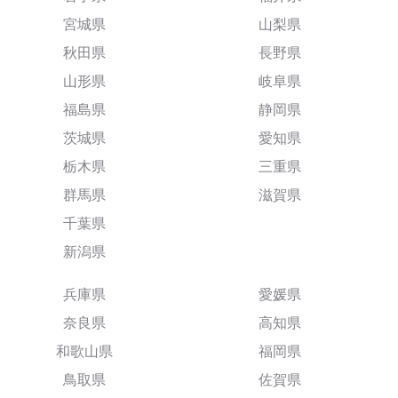
宮城県
山梨県
秋田県
長野県
山形県
岐阜県
福島県
静岡県
茨城県
愛知県
栃木県
三重県
群馬県
滋賀県
千葉県
新潟県
兵庫県
愛媛県
奈良県
高知県
和歌山県
福岡県
鳥取県
佐賀県