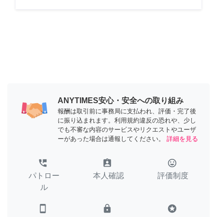
ANYTIMES安心・安全への取り組み
報酬は取引前に事務局に支払われ、評価・完了後
に振り込まれます。利用規約違反の恐れや、少し
でも不審な内容のサービスやリクエストやユーザ
ーがあった場合は通報してください。
詳細を見る
perm_phone_msg
assignment_ind
tag_faces
パトロー
本人確認
評価制度
ル
smartphone
lock
stars