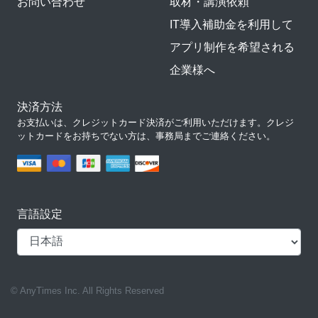
お問い合わせ
取材・講演依頼
IT導入補助金を利用して
アプリ制作を希望される
企業様へ
決済方法
お支払いは、クレジットカード決済がご利用いただけます。クレジ
ットカードをお持ちでない方は、事務局までご連絡ください。
言語設定
© AnyTimes Inc. All Rights Reserved