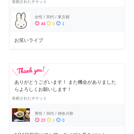
依頼されたチケット
女性
/
30代
/
東京都
sentiment_satisfied
sentiment_neutral
sentiment_dissatisfied
44
0
1
お笑いライブ
ありがとうございます！ また機会がありました
らよろしくお願いします！
依頼されたチケット
男性
/
30代
/
神奈川県
sentiment_satisfied
sentiment_neutral
sentiment_dissatisfied
23
0
0