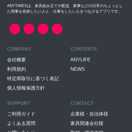
ANYTIMESは、家具組み立てや配送、家事などの日常のちょっとし
た用事を依頼したい人と、仕事をしたい人をつなげるアプリです。
COMPANY
CONTENTS
会社概要
ANYLIFE
利用規約
NEWS
特定商取引に基づく表記
個人情報保護方針
SUPPORT
CONTACT
ご利用ガイド
企業様・自治体様
よくある質問
家具関連会社様