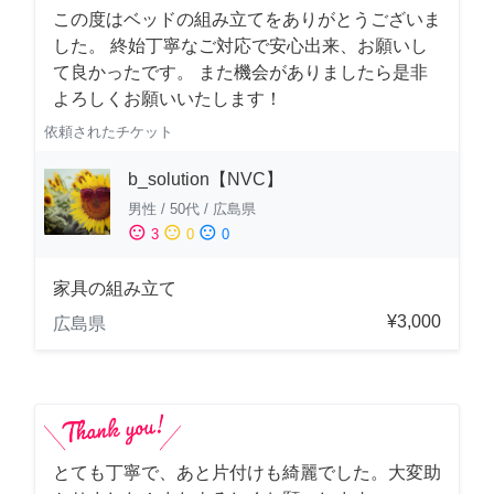
この度はベッドの組み立てをありがとうございま
した。 終始丁寧なご対応で安心出来、お願いし
て良かったです。 また機会がありましたら是非
よろしくお願いいたします！
依頼されたチケット
b_solution【NVC】
男性
/
50代
/
広島県
sentiment_satisfied
sentiment_neutral
sentiment_dissatisfied
3
0
0
家具の組み立て
¥3,000
広島県
とても丁寧で、あと片付けも綺麗でした。大変助