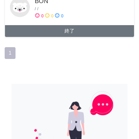
BON
/
/
sentiment_satisfied
sentiment_neutral
sentiment_dissatisfied
0
0
0
終了
1