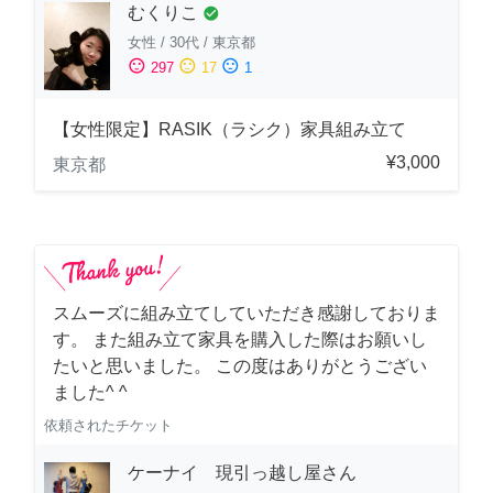
むくりこ
check_circle
女性
/
30代
/
東京都
sentiment_satisfied
sentiment_neutral
sentiment_dissatisfied
297
17
1
【女性限定】RASIK（ラシク）家具組み立て
¥3,000
東京都
スムーズに組み立てしていただき感謝しておりま
す。 また組み立て家具を購入した際はお願いし
たいと思いました。 この度はありがとうござい
ました^ ^
依頼されたチケット
ケーナイ 現引っ越し屋さん