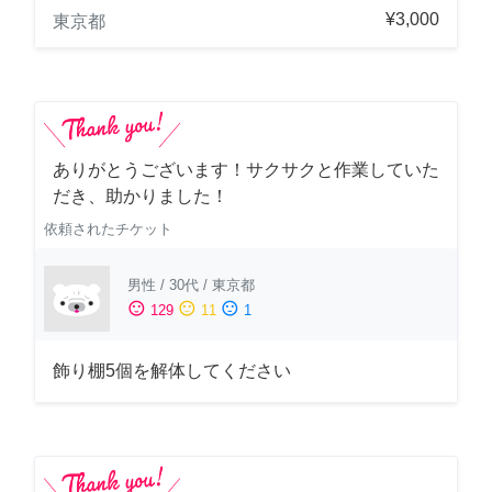
¥3,000
東京都
ありがとうございます！サクサクと作業していた
だき、助かりました！
依頼されたチケット
男性
/
30代
/
東京都
sentiment_satisfied
sentiment_neutral
sentiment_dissatisfied
129
11
1
飾り棚5個を解体してください