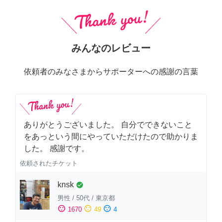
みんなのレビュー
依頼者のみなさまからサポーターへの感謝の言葉
ありがとうございました。 自分でできないこと
をあっという間にやっていただけたので助かりま
した。 感謝です。
依頼されたチケット
knsk
check_circle
男性
/
50代
/
東京都
sentiment_satisfied
sentiment_neutral
sentiment_dissatisfied
1670
49
4