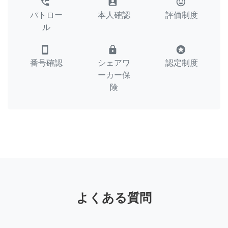
perm_phone_msg
assignment_ind
tag_faces
パトロー
本人確認
評価制度
ル
smartphone
lock
stars
番号確認
シェアワ
認定制度
ーカー保
険
よくある質問