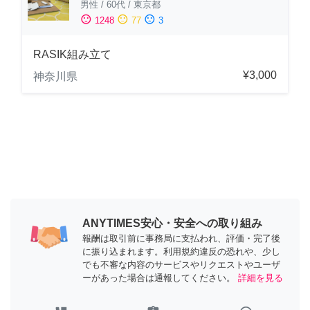
男性
/
60代
/
東京都
sentiment_satisfied
sentiment_neutral
sentiment_dissatisfied
1248
77
3
RASIK組み立て
¥3,000
神奈川県
ANYTIMES安心・安全への取り組み
報酬は取引前に事務局に支払われ、評価・完了後
に振り込まれます。利用規約違反の恐れや、少し
でも不審な内容のサービスやリクエストやユーザ
ーがあった場合は通報してください。
詳細を見る