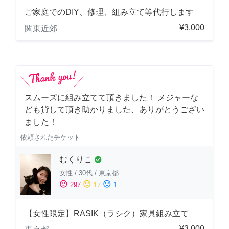
ご家庭でのDIY、修理、組み立て等代行します
¥3,000
関東近郊
スムーズに組み立てて頂きました！ メジャーな
ども貸して頂き助かりました、ありがとうござい
ました！
依頼されたチケット
むくりこ
check_circle
女性
/
30代
/
東京都
sentiment_satisfied
sentiment_neutral
sentiment_dissatisfied
297
17
1
【女性限定】RASIK（ラシク）家具組み立て
¥3,000