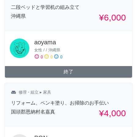
二段ベッドと学習机の組み立て
¥6,000
沖縄県
aoyama
女性
/
/
沖縄県
sentiment_satisfied
sentiment_neutral
sentiment_dissatisfied
0
0
0
終了
weekend
修理・組立
▸ 家具
リフォーム、ペンキ塗り、お掃除のお手伝い
¥4,000
国頭郡恩納村名嘉真