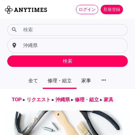
ログイン
新規登録
search
place
検索
more_horiz
全て
修理・組立
家事
TOP
▸
リクエスト
▸
沖縄県
▸
修理・組立
▸
家具