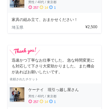
男性
/
40代
/
東京都
sentiment_satisfied
sentiment_neutral
sentiment_dissatisfied
257
14
1
家具の組み立て、おまかせください！
¥2,500
埼玉県
迅速かつ丁寧なお仕事でした。 急な時間変更に
も対応して下さり大変助かりました。 また機会
があればお願いしたいです。
依頼されたチケット
ケーナイ 現引っ越し屋さん
男性
/
40代
/
東京都
sentiment_satisfied
sentiment_neutral
sentiment_dissatisfied
257
14
1