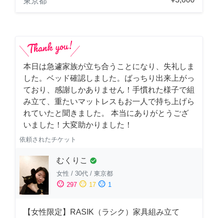
東京都
本日は急遽家族が立ち合うことになり、失礼しま
した。ベッド確認しました。ばっちり出来上がっ
ており、感謝しかありません！手慣れた様子で組
み立て、重たいマットレスもお一人で持ち上げら
れていたと聞きました。 本当にありがとうござ
いました！大変助かりました！
依頼されたチケット
むくりこ
check_circle
女性
/
30代
/
東京都
sentiment_satisfied
sentiment_neutral
sentiment_dissatisfied
297
17
1
【女性限定】RASIK（ラシク）家具組み立て