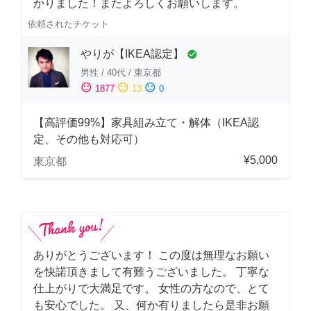
かりました！またよろしくお願いします。
依頼されたチケット
やりが【IKEA認定】
check_circle
男性
/
40代
/
東京都
sentiment_satisfied
sentiment_neutral
sentiment_dissatisfied
1877
13
0
【高評価99%】家具組み立て・解体（IKEA認
定、その他も対応可）
¥5,000
東京都
ありがとうございます！ この度は無理なお願い
を快諾頂きまして有難うございました。 丁寧な
仕上がりで大満足です。 女性の方なので、とて
も安心でした。 又、何か有りましたら是非お願