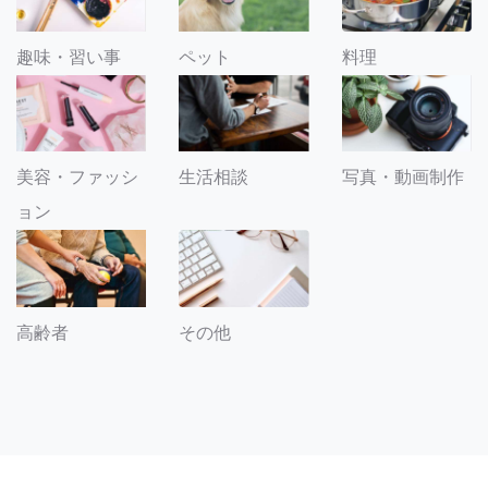
趣味・習い事
ペット
料理
美容・ファッシ
生活相談
写真・動画制作
ョン
その他
高齢者