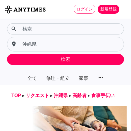
ログイン
新規登録
search
place
検索
more_horiz
全て
修理・組立
家事
TOP
▸
リクエスト
▸
沖縄県
▸
高齢者
▸
食事手伝い