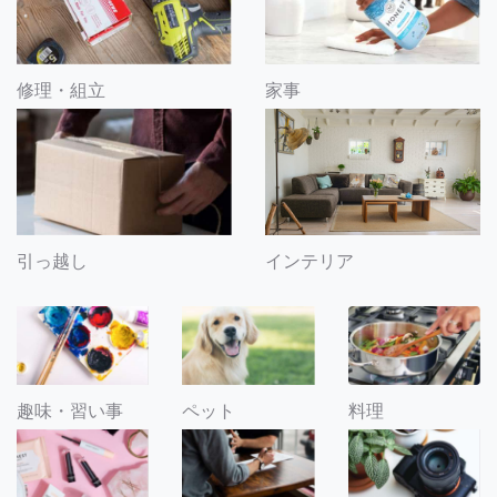
修理・組立
家事
引っ越し
インテリア
趣味・習い事
ペット
料理