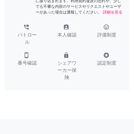
に振り込まれます。利用規約違反の恐れや、少し
でも不審な内容のサービスやリクエストやユーザ
ーがあった場合は通報してください。
詳細を見る
perm_phone_msg
assignment_ind
tag_faces
パトロー
本人確認
評価制度
ル
smartphone
lock
stars
番号確認
シェアワ
認定制度
ーカー保
険