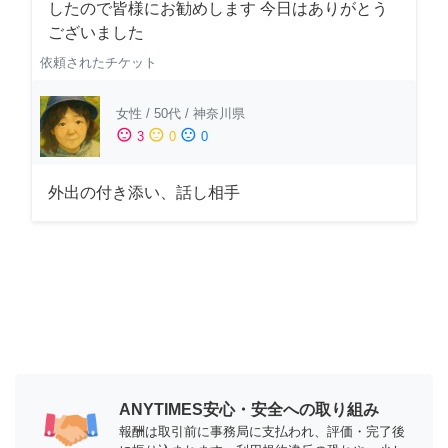
したので皆様にお勧めします 今日はありがとう
ございました
依頼されたチケット
女性
/
50代
/
神奈川県
sentiment_satisfied
sentiment_neutral
sentiment_dissatisfied
3
0
0
外出の付き添い、話し相手
ANYTIMES安心・安全への取り組み
報酬は取引前に事務局に支払われ、評価・完了後