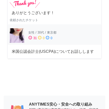
ありがとうございます！
依頼されたチケット
女性
/
30代
/
東京都
sentiment_satisfied
sentiment_neutral
sentiment_dissatisfied
31
0
0
米国公認会計士(USCPA)についてお話しします
ANYTIMES安心・安全への取り組み