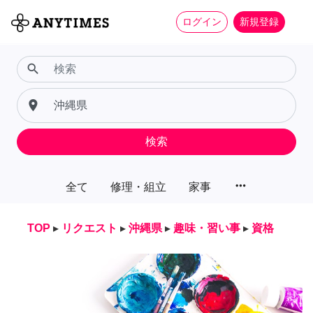
ログイン
新規登録
search
place
検索
more_horiz
全て
修理・組立
家事
TOP
▸
リクエスト
▸
沖縄県
▸
趣味・習い事
▸
資格