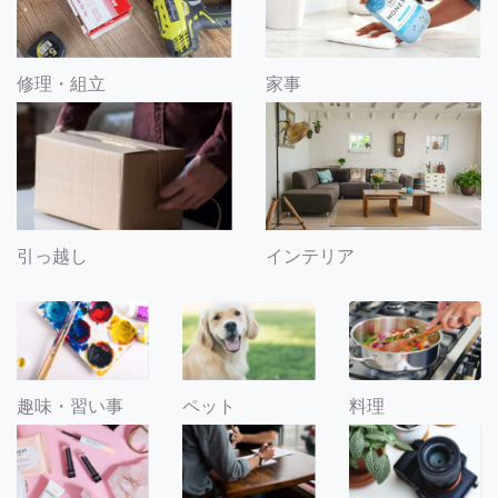
修理・組立
家事
引っ越し
インテリア
趣味・習い事
ペット
料理