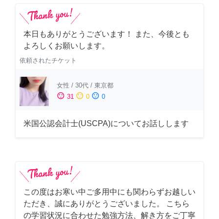
本日もありがとうございます！ また、今後とも
よろしくお願いします。
依頼されたチケット
女性
/
30代
/
東京都
sentiment_satisfied
sentiment_neutral
sentiment_dissatisfied
31
0
0
米国公認会計士(USCPA)についてお話しします
この度はお寒い中ご多用中にも関わらずお越しい
ただき、誠にありがとうございました。 こちら
の学習状況に合わせた勉強方法、解き方をご丁寧