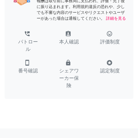
報酬は取引前に事務局に支払われ、評価・完了後
に振り込まれます。利用規約違反の恐れや、少し
でも不審な内容のサービスやリクエストやユーザ
ーがあった場合は通報してください。
詳細を見る
perm_phone_msg
assignment_ind
tag_faces
パトロー
本人確認
評価制度
ル
smartphone
lock
stars
番号確認
シェアワ
認定制度
ーカー保
険