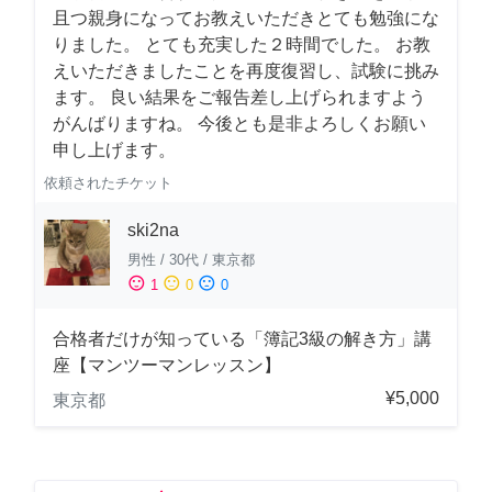
且つ親身になってお教えいただきとても勉強にな
りました。 とても充実した２時間でした。 お教
えいただきましたことを再度復習し、試験に挑み
ます。 良い結果をご報告差し上げられますよう
がんばりますね。 今後とも是非よろしくお願い
申し上げます。
依頼されたチケット
ski2na
男性
/
30代
/
東京都
sentiment_satisfied
sentiment_neutral
sentiment_dissatisfied
1
0
0
合格者だけが知っている「簿記3級の解き方」講
座【マンツーマンレッスン】
¥5,000
東京都