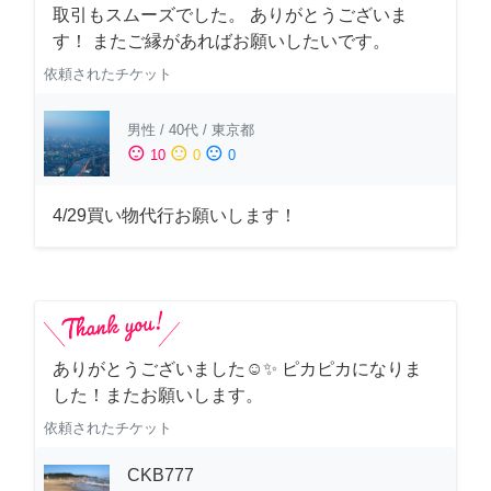
取引もスムーズでした。 ありがとうございま
す！ またご縁があればお願いしたいです。
依頼されたチケット
男性
/
40代
/
東京都
sentiment_satisfied
sentiment_neutral
sentiment_dissatisfied
10
0
0
4/29買い物代行お願いします！
ありがとうございました☺️✨ ピカピカになりま
した！またお願いします。
依頼されたチケット
CKB777