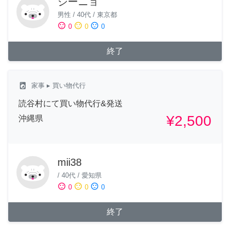
ジーニョ
男性
/
40代
/
東京都
sentiment_satisfied
sentiment_neutral
sentiment_dissatisfied
0
0
0
終了
local_laundry_service
家事
▸ 買い物代行
読谷村にて買い物代行&発送
¥2,500
沖縄県
mii38
/
40代
/
愛知県
sentiment_satisfied
sentiment_neutral
sentiment_dissatisfied
0
0
0
終了