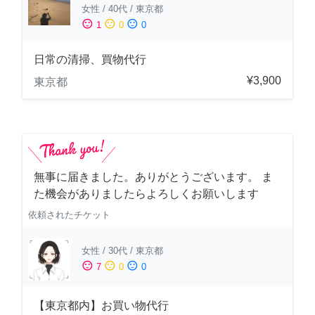
女性
/
40代
/
東京都
sentiment_satisfied
sentiment_neutral
sentiment_dissatisfied
1
0
0
日常の清掃、買物代行
¥3,900
東京都
無事に届きました。ありがとうございます。 ま
た機会がありましたらよろしくお願いします
依頼されたチケット
女性
/
30代
/
東京都
sentiment_satisfied
sentiment_neutral
sentiment_dissatisfied
7
0
0
【東京都内】お買い物代行