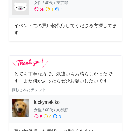
女性
/
40代
/
東京都
sentiment_satisfied
sentiment_neutral
sentiment_dissatisfied
28
1
1
イベントでの買い物代行してくださる方探してま
す！
とても丁寧な方で、気遣いも素晴らしかったで
す！また何かあったらぜひお願いしたいです！
依頼されたチケット
luckymakiko
女性
/
60代
/
京都府
sentiment_satisfied
sentiment_neutral
sentiment_dissatisfied
5
0
0