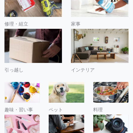
修理・組立
家事
引っ越し
インテリア
趣味・習い事
ペット
料理