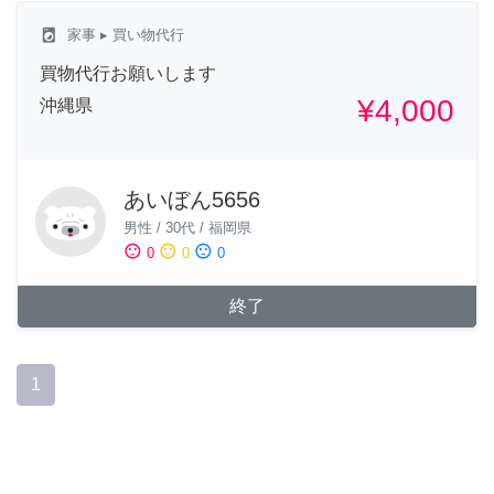
local_laundry_service
家事
▸ 買い物代行
買物代行お願いします
¥4,000
沖縄県
あいぼん5656
男性
/
30代
/
福岡県
sentiment_satisfied
sentiment_neutral
sentiment_dissatisfied
0
0
0
終了
1