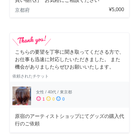
買い物代行 お気軽にご相談ください
¥5,000
京都府
こちらの要望を丁寧に聞き取ってくださる方で、
お仕事も迅速に対応したいただきました。 また
機会がありましたらぜひお願いいたします。
依頼されたチケット
女性
/
40代
/
東京都
sentiment_satisfied
sentiment_neutral
sentiment_dissatisfied
1
0
0
原宿のアーティストショップにてグッズの購入代
行のご依頼