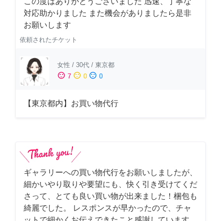
この度はありがとうございました 迅速、丁寧な
対応助かりました また機会がありましたら是非
お願いします
依頼されたチケット
女性
/
30代
/
東京都
sentiment_satisfied
sentiment_neutral
sentiment_dissatisfied
7
0
0
【東京都内】お買い物代行
ギャラリーへの買い物代行をお願いしましたが、
細かいやり取りや要望にも、快く引き受けてくだ
さって、とても良い買い物が出来ました！梱包も
綺麗でした。 レスポンスが早かったので、チャ
ットで細かくお伝えできたこと感謝しています。