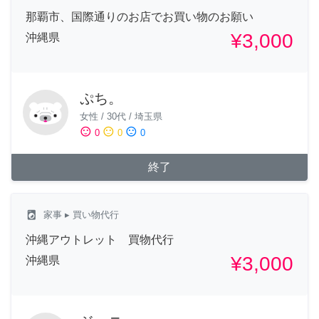
那覇市、国際通りのお店でお買い物のお願い
¥3,000
沖縄県
ぷち。
女性
/
30代
/
埼玉県
sentiment_satisfied
sentiment_neutral
sentiment_dissatisfied
0
0
0
終了
local_laundry_service
家事
▸ 買い物代行
沖縄アウトレット 買物代行
¥3,000
沖縄県