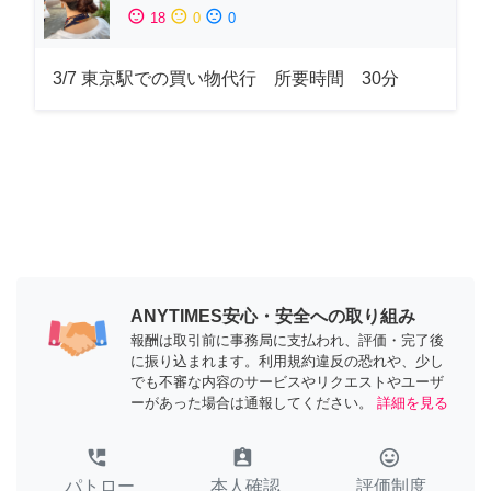
sentiment_satisfied
sentiment_neutral
sentiment_dissatisfied
18
0
0
3/7 東京駅での買い物代行 所要時間 30分
ANYTIMES安心・安全への取り組み
報酬は取引前に事務局に支払われ、評価・完了後
に振り込まれます。利用規約違反の恐れや、少し
でも不審な内容のサービスやリクエストやユーザ
ーがあった場合は通報してください。
詳細を見る
perm_phone_msg
assignment_ind
tag_faces
パトロー
本人確認
評価制度