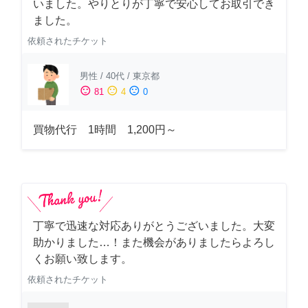
いました。やりとりが丁寧で安心してお取引でき
ました。
依頼されたチケット
男性
/
40代
/
東京都
sentiment_satisfied
sentiment_neutral
sentiment_dissatisfied
81
4
0
買物代行 1時間 1,200円～
丁寧で迅速な対応ありがとうございました。大変
助かりました…！また機会がありましたらよろし
くお願い致します。
依頼されたチケット