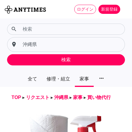
ログイン
新規登録
search
place
検索
more_horiz
全て
修理・組立
家事
TOP
▸
リクエスト
▸
沖縄県
▸
家事
▸
買い物代行