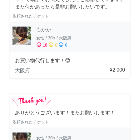
また何かあったら是非お願いしたいです。
依頼されたチケット
もかか
女性
/
30's
/
大阪府
sentiment_satisfied
sentiment_neutral
sentiment_dissatisfied
18
0
0
お買い物代行します！😊
¥2,000
大阪府
ありがとうございます！またお願いします！
依頼されたチケット
女性
/
30's
/
大阪府