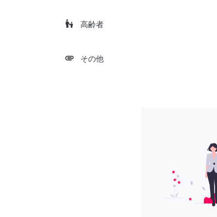
escalator_warning
高齢者
attachment
その他