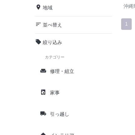
沖縄
place
地域
sort
1
並べ替え
local_offer
絞り込み
カテゴリー
weekend
修理・組立
local_laundry_service
家事
local_shipping
引っ越し
home