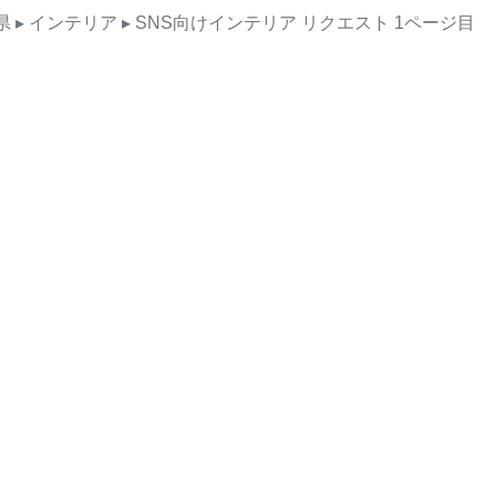
県
▸ インテリア
▸ SNS向けインテリア
リクエスト
1ページ目