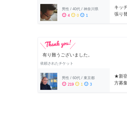
キッ
男性
/
40代
/
神奈川県
張り
sentiment_satisfied
sentiment_neutral
sentiment_dissatisfied
4
0
1
有り難うございました。
依頼されたチケット
★新宿
男性
/
60代
/
東京都
方募
sentiment_satisfied
sentiment_neutral
sentiment_dissatisfied
219
1
3