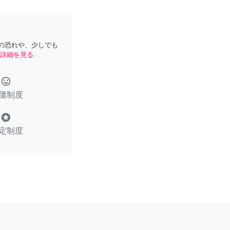
の恐れや、少しでも
詳細を見る
tag_faces
価制度
stars
定制度