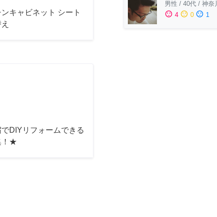
男性
/
40代
/
神奈
チンキャビネット シート
sentiment_satisfied
sentiment_neutral
sentiment_dissatisfied
4
0
1
替え
でDIYリフォームできる
集！★