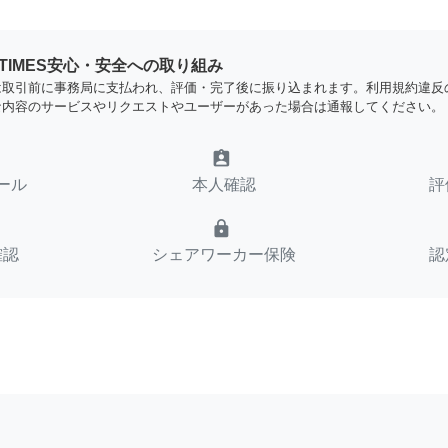
YTIMES安心・安全への取り組み
は取引前に事務局に支払われ、評価・完了後に振り込まれます。利用規約違反
な内容のサービスやリクエストやユーザーがあった場合は通報してください。
assignment_ind
ール
本人確認
評
lock
確認
シェアワーカー保険
認