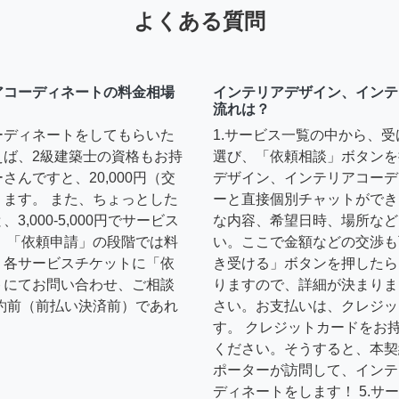
よくある質問
アコーディネートの料金相場
インテリアデザイン、インテ
流れは？
ーディネートをしてもらいた
1.サービス一覧の中から、
えば、2級建築士の資格もお持
選び、「依頼相談」ボタンを
んですと、20,000円（交
デザイン、インテリアコーデ
ます。 また、ちょっとした
ーと直接個別チャットができ
,000-5,000円でサービス
な内容、希望日時、場所など
 「依頼申請」の段階では料
い。ここで金額などの交渉も
、各サービスチケットに「依
き受ける」ボタンを押したら
トにてお問い合わせ、ご相談
りますので、詳細が決まりま
約前（前払い決済前）であれ
さい。お支払いは、クレジッ
す。 クレジットカードをお
ください。そうすると、本契
ポーターが訪問して、インテ
ディネートをします！ 5.