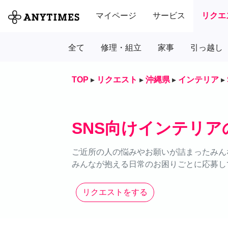
マイページ
サービス
リクエ
全て
修理・組立
家事
引っ越し
TOP
▸
リクエスト
▸
沖縄県
▸
インテリア
▸
SNS向けインテリ
ご近所の人の悩みやお願いが詰まったみん
みんなが抱える日常のお困りごとに応募し
リクエストをする