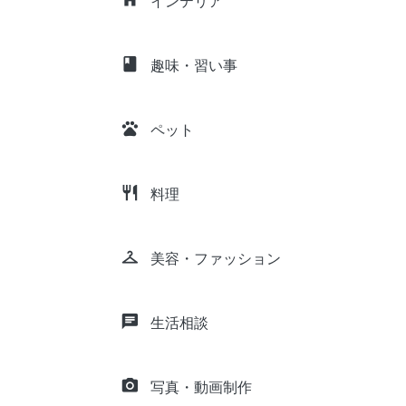
インテリア
class
趣味・習い事
pets
ペット
restaurant
料理
checkroom
美容・ファッション
chat
生活相談
camera_alt
写真・動画制作