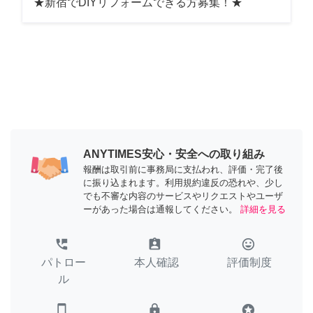
★新宿でDIYリフォームできる方募集！★
ANYTIMES安心・安全への取り組み
報酬は取引前に事務局に支払われ、評価・完了後
に振り込まれます。利用規約違反の恐れや、少し
でも不審な内容のサービスやリクエストやユーザ
ーがあった場合は通報してください。
詳細を見る
perm_phone_msg
assignment_ind
tag_faces
パトロー
本人確認
評価制度
ル
smartphone
lock
stars