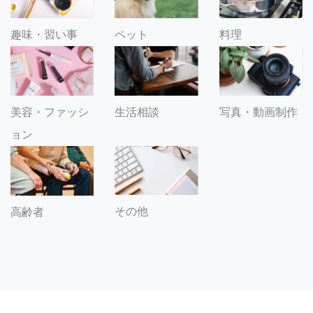
趣味・習い事
ペット
料理
美容・ファッシ
生活相談
写真・動画制作
ョン
その他
高齢者