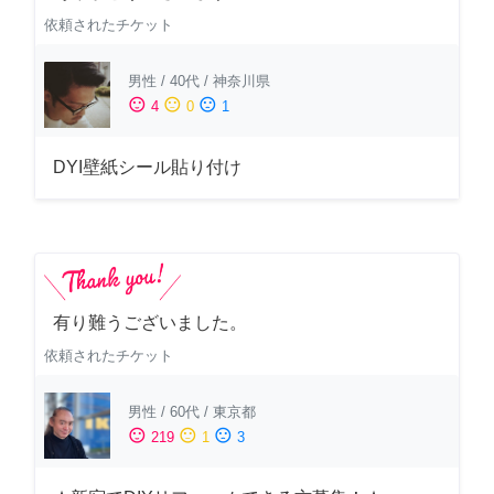
依頼されたチケット
男性
/
40代
/
神奈川県
sentiment_satisfied
sentiment_neutral
sentiment_dissatisfied
4
0
1
DYI壁紙シール貼り付け
有り難うございました。
依頼されたチケット
男性
/
60代
/
東京都
sentiment_satisfied
sentiment_neutral
sentiment_dissatisfied
219
1
3