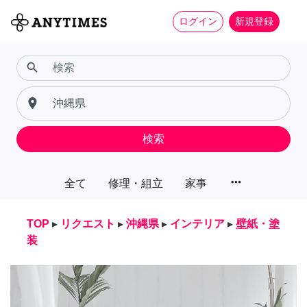
ログイン
新規登録
search
place
検索
more_horiz
全て
修理・組立
家事
TOP
▸
リクエスト
▸
沖縄県
▸
インテリア
▸
壁紙・塗
装