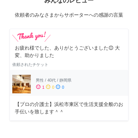
みんなのレビュー
依頼者のみなさまからサポーターへの感謝の言葉
お疲れ様でした、ありがとうございました😊 大
変、助かりました
依頼されたチケット
男性
/
40代
/
静岡県
sentiment_satisfied
sentiment_neutral
sentiment_dissatisfied
1
0
0
【プロの介護士】浜松市東区で生活支援全般のお
手伝いを致します＾＾