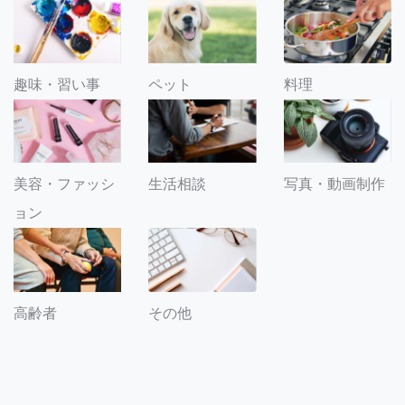
趣味・習い事
ペット
料理
美容・ファッシ
生活相談
写真・動画制作
ョン
その他
高齢者