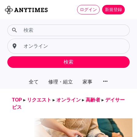
ログイン
新規登録
search
place
検索
more_horiz
全て
修理・組立
家事
TOP
▸
リクエスト
▸
オンライン
▸
高齢者
▸
デイサー
ビス