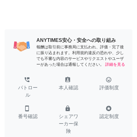
ANYTIMES安心・安全への取り組み
報酬は取引前に事務局に支払われ、評価・完了後
に振り込まれます。利用規約違反の恐れや、少し
でも不審な内容のサービスやリクエストやユーザ
ーがあった場合は通報してください。
詳細を見る
perm_phone_msg
assignment_ind
tag_faces
パトロー
本人確認
評価制度
ル
smartphone
lock
stars
番号確認
シェアワ
認定制度
ーカー保
険