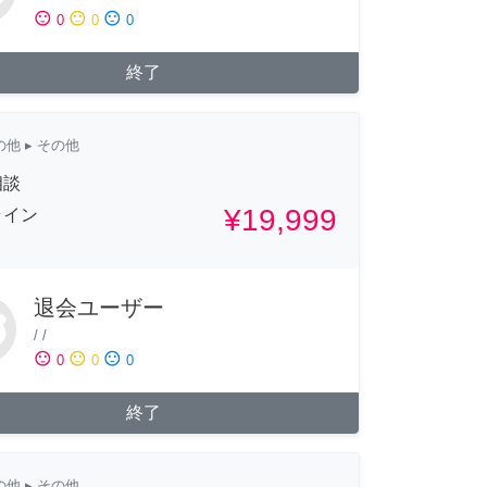
sentiment_satisfied
sentiment_neutral
sentiment_dissatisfied
0
0
0
終了
の他
▸ その他
相談
¥19,999
ライン
退会ユーザー
/
/
sentiment_satisfied
sentiment_neutral
sentiment_dissatisfied
0
0
0
終了
の他
▸ その他