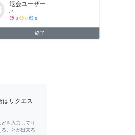
退会ユーザー
/
/
sentiment_satisfied
sentiment_neutral
sentiment_dissatisfied
0
0
0
終了
合はリクエス
などを入力してリ
えることが出来る