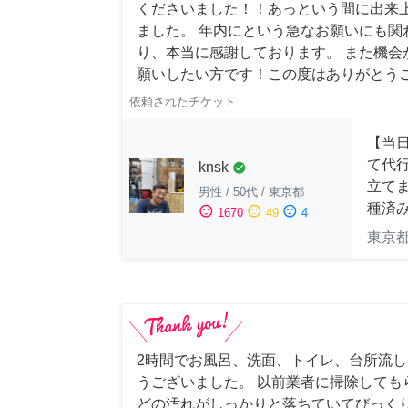
くださいました！！あっという間に出来
ました。 年内にという急なお願いにも関
り、本当に感謝しております。 また機会
願いしたい方です！この度はありがとう
依頼されたチケット
【当
て代
knsk
check_circle
立てま
男性
/
50代
/
東京都
種済
sentiment_satisfied
sentiment_neutral
sentiment_dissatisfied
1670
49
4
東京
2時間でお風呂、洗面、トイレ、台所流
うございました。 以前業者に掃除しても
どの汚れがしっかりと落ちていてびっくり