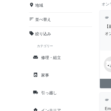
オン
place
地域
attachment
sort
並べ替え
【
local_offer
オ
絞り込み
カテゴリー
weekend
修理・組立
local_laundry_service
家事
local_shipping
引っ越し
attachment
Emp
home
インテリア