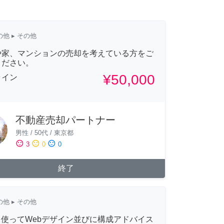
の他
▸ その他
や家、マンションの売却を考えている方をご
ください。
¥50,000
ライン
不動産売却パートナー
男性
/
50代
/
東京都
sentiment_satisfied
sentiment_neutral
sentiment_dissatisfied
3
0
0
終了
の他
▸ その他
 を使ってWebデザイン並びに構成アドバイス