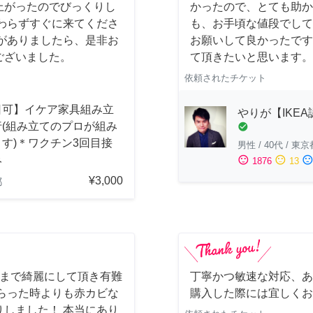
上がったのでびっくりし
かったので、とても助か
わらずすぐに来てくださ
も、お手頃な値段でして
がありましたら、是非お
お願いして良かったです
ございました。
て頂きたいと思います。
依頼されたチケット
日可】イケア家具組み立
やりが【IKE
行(組み立てのプロが組み
check_circle
す)＊ワクチン3回目接
男性
/
40代
/
東京
み
sentiment_satisfied
sentiment_neutral
sentiment_dissatisfi
1876
13
¥3,000
都
しまで綺麗にして頂き有難
丁寧かつ敏速な対応、あ
らった時よりも赤カビな
購入した際には宜しくお
しました！ 本当にあり