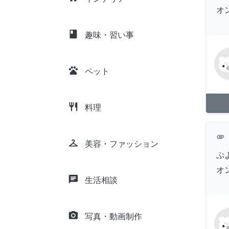
オ
class
趣味・習い事
pets
ペット
restaurant
料理
attachment
checkroom
美容・ファッション
ぷ
オ
chat
生活相談
camera_alt
写真・動画制作