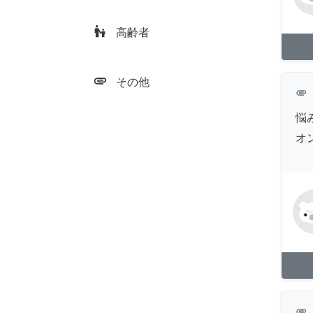
escalator_warning
高齢者
attachment
その他
attachment
悩
オ
attachment