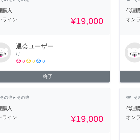
理購入
代理
¥19,000
ンライン
オン
退会ユーザー
/
/
sentiment_satisfied
sentiment_neutral
sentiment_dissatisfied
0
0
0
終了
attachment
その他
▸ その他
そ
理購入
代理
¥19,000
ンライン
オン