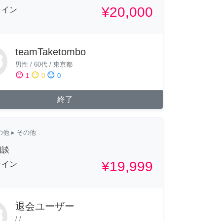
¥20,000
ライン
teamTaketombo
男性
/
60代
/
東京都
sentiment_satisfied
sentiment_neutral
sentiment_dissatisfied
1
0
0
終了
の他
▸ その他
相談
¥19,999
ライン
退会ユーザー
/
/