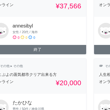
¥37,566
ンライン
オン
annesibyl
女性
/
20代
/
海外
sentiment_satisfied
sentiment_neutral
sentiment_dissatisfied
0
0
0
終了
attachment
その他
▸ その他
そ
よぷよの蒸気都市クリア出来る方
人生
¥20,000
ンライン
オン
たかひな
男性
/
50代
/
神奈川県