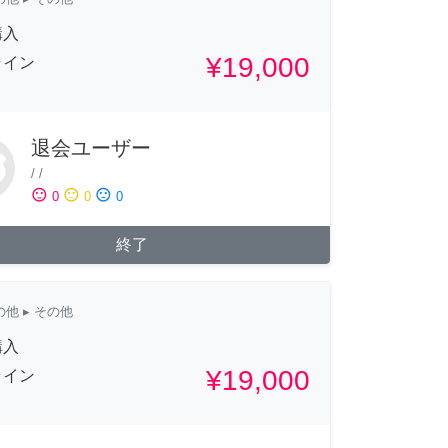
購入
¥19,000
ライン
退会ユーザー
/
/
sentiment_satisfied
sentiment_neutral
sentiment_dissatisfied
0
0
0
終了
の他
▸ その他
購入
¥19,000
ライン