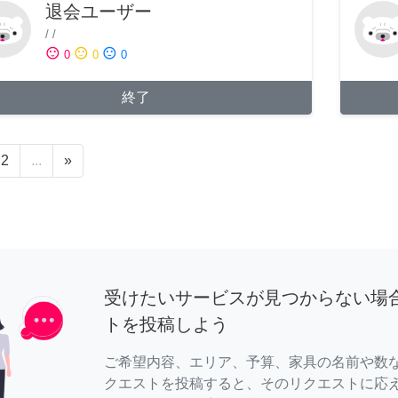
退会ユーザー
/
/
sentiment_satisfied
sentiment_neutral
sentiment_dissatisfied
0
0
0
終了
2
...
»
受けたいサービスが見つからない場
トを投稿しよう
ご希望内容、エリア、予算、家具の名前や数
クエストを投稿すると、そのリクエストに応