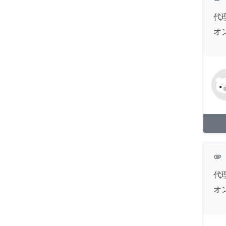
代
オ
attachment
代
オ