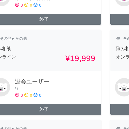
sentiment_satisfied
sentiment_neutral
sentiment_dissatisfied
0
0
0
終了
attachment
その他
▸ その他
そ
み相談
悩み
¥19,999
ンライン
オン
退会ユーザー
/
/
sentiment_satisfied
sentiment_neutral
sentiment_dissatisfied
0
0
0
終了
attachment
その他
▸ その他
そ