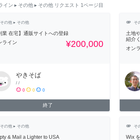
ライン
▸ その他
▸ その他
リクエスト
1ページ目
attachment
その他
▸ その他
そ
副業 在宅】通販サイトへの登録
土地
紹介
¥200,000
ンライン
オン
やきそば
/
/
sentiment_satisfied
sentiment_neutral
sentiment_dissatisfied
0
0
0
終了
attachment
その他
▸ その他
そ
ty & Mail a Lighter to USA
Wix