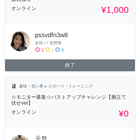
¥1,000
オンライン
pssvdfn3w8
女性
/
/
長野県
sentiment_satisfied
sentiment_neutral
sentiment_dissatisfied
1
2
0
終了
class
趣味・習い事
▸ スポーツ・トレーニング
☆モニター募集☆バストアップチャレンジ【腕立て
伏せver】
¥0
オンライン
元気