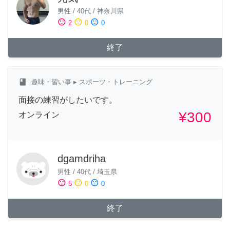
男性
/
40代
/
神奈川県
sentiment_satisfied
sentiment_neutral
sentiment_dissatisfied
2
0
0
終了
class
趣味・習い事
▸ スポーツ・トレーニング
面接の練習がしたいです。
¥300
オンライン
dgamdriha
男性
/
40代
/
埼玉県
sentiment_satisfied
sentiment_neutral
sentiment_dissatisfied
5
0
0
終了