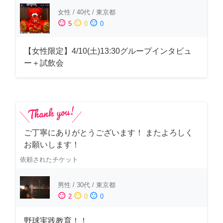
女性
/
40代
/
東京都
sentiment_satisfied
sentiment_neutral
sentiment_dissatisfied
5
0
0
【女性限定】4/10(土)13:30グループインタビュ
ー＋試飲会
ご丁寧にありがとうございます！ またよろしく
お願いします！
依頼されたチケット
男性
/
30代
/
東京都
sentiment_satisfied
sentiment_neutral
sentiment_dissatisfied
2
0
0
野球実践教育！！