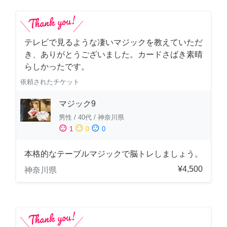
テレビで見るような凄いマジックを教えていただ
き、ありがとうございました。カードさばき素晴
らしかったです。
依頼されたチケット
マジック9
男性
/
40代
/
神奈川県
sentiment_satisfied
sentiment_neutral
sentiment_dissatisfied
1
0
0
本格的なテーブルマジックで脳トレしましょう。
¥4,500
神奈川県