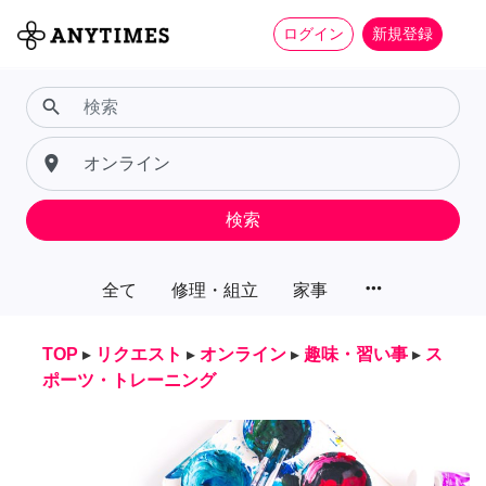
ログイン
新規登録
search
place
検索
more_horiz
全て
修理・組立
家事
TOP
▸
リクエスト
▸
オンライン
▸
趣味・習い事
▸
ス
ポーツ・トレーニング