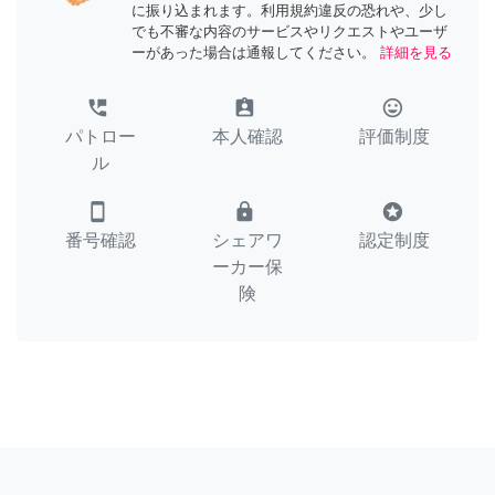
に振り込まれます。利用規約違反の恐れや、少し
でも不審な内容のサービスやリクエストやユーザ
ーがあった場合は通報してください。
詳細を見る
perm_phone_msg
assignment_ind
tag_faces
パトロー
本人確認
評価制度
ル
smartphone
lock
stars
番号確認
シェアワ
認定制度
ーカー保
険