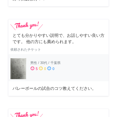
とても分かりやすい説明で、お話しやすい良い方
です。 他の方にも薦められます。
依頼されたチケット
男性
/
30代
/
千葉県
sentiment_satisfied
sentiment_neutral
sentiment_dissatisfied
5
0
0
バレーボールの試合のコツ教えてください。