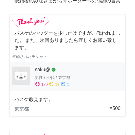
依頼者のみなさまからサポーターへの感謝の言葉
バスケのハウツーを少しだけですが、教われまし
た。 また、次回ありましたら宜しくお願い致し
ます。
依頼されたチケット
saku@
check_circle
男性
/
30代
/
東京都
sentiment_satisfied
sentiment_neutral
sentiment_dissatisfied
129
11
1
バスケ教えます。
¥500
東京都