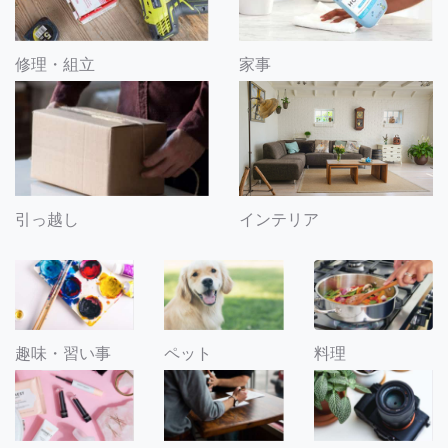
修理・組立
家事
引っ越し
インテリア
趣味・習い事
ペット
料理