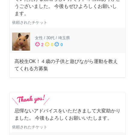
うございました。 今後もぜひよろしくお願いし
ます。
依頼されたチケット
女性
/
30代
/
埼玉県
sentiment_satisfied
sentiment_neutral
sentiment_dissatisfied
2
0
0
高校生OK！４歳の子供と遊びながら運動を教え
てくれる方募集
忌憚ないアドバイスをいただきまして大変助かり
ました。 今後もよろしくお願いいたします。
依頼されたチケット