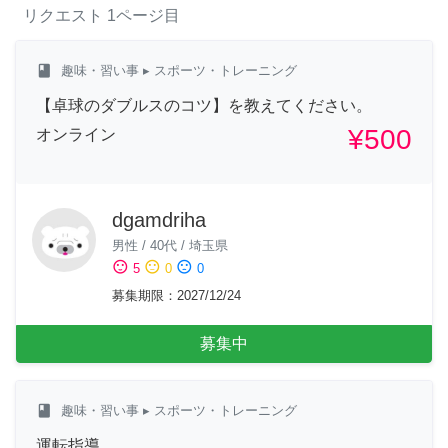
リクエスト
1ページ目
class
趣味・習い事
▸ スポーツ・トレーニング
【卓球のダブルスのコツ】を教えてください。
¥500
オンライン
dgamdriha
男性
/
40代
/
埼玉県
sentiment_satisfied
sentiment_neutral
sentiment_dissatisfied
5
0
0
募集期限
：
2027/12/24
募集中
class
趣味・習い事
▸ スポーツ・トレーニング
運転指導