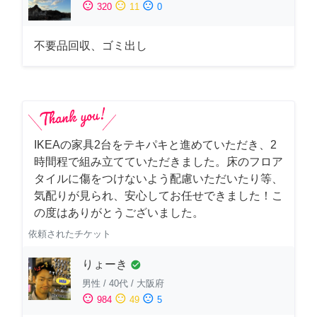
sentiment_satisfied
sentiment_neutral
sentiment_dissatisfied
320
11
0
不要品回収、ゴミ出し
IKEAの家具2台をテキパキと進めていただき、2
時間程で組み立てていただきました。床のフロア
タイルに傷をつけないよう配慮いただいたり等、
気配りが見られ、安心してお任せできました！こ
の度はありがとうございました。
依頼されたチケット
りょーき
check_circle
男性
/
40代
/
大阪府
sentiment_satisfied
sentiment_neutral
sentiment_dissatisfied
984
49
5