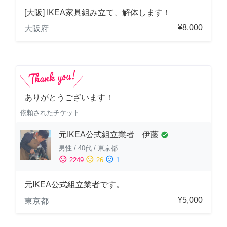
[大阪] IKEA家具組み立て、解体します！
¥8,000
大阪府
ありがとうございます！
依頼されたチケット
元IKEA公式組立業者 伊藤
check_circle
男性
/
40代
/
東京都
sentiment_satisfied
sentiment_neutral
sentiment_dissatisfied
2249
26
1
元IKEA公式組立業者です。
¥5,000
東京都