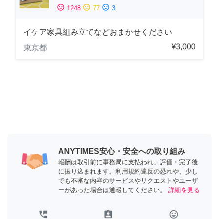
sentiment_satisfied
sentiment_neutral
sentiment_dissatisfied
1248
77
3
イケア家具組み立てなどおまかせください
¥3,000
東京都
ANYTIMES安心・安全への取り組み
報酬は取引前に事務局に支払われ、評価・完了後
に振り込まれます。利用規約違反の恐れや、少し
でも不審な内容のサービスやリクエストやユーザ
ーがあった場合は通報してください。
詳細を見る
perm_phone_msg
assignment_ind
tag_faces