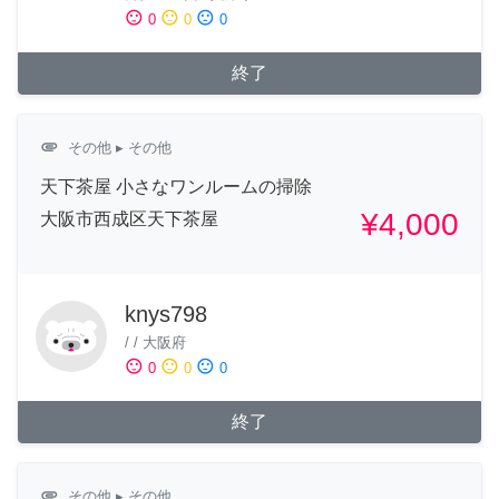
sentiment_satisfied
sentiment_neutral
sentiment_dissatisfied
0
0
0
終了
attachment
その他
▸ その他
天下茶屋 小さなワンルームの掃除
¥4,000
大阪市西成区天下茶屋
knys798
/
/
大阪府
sentiment_satisfied
sentiment_neutral
sentiment_dissatisfied
0
0
0
終了
attachment
その他
▸ その他