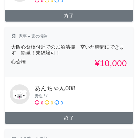
sentiment_satisfied
sentiment_neutral
sentiment_dissatisfied
0
0
0
終了
local_laundry_service
家事
▸ 家の掃除
大阪心斎橋付近での民泊清掃 空いた時間にできま
す 簡単！未経験可！
¥10,000
心斎橋
あんちゃん008
男性
/
/
sentiment_satisfied
sentiment_neutral
sentiment_dissatisfied
0
0
0
終了