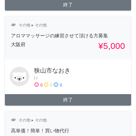
終了
attachment
その他
▸ その他
アロママッサージの練習させて頂ける方募集
¥5,000
大阪府
狭山市なおき
/
/
sentiment_satisfied
sentiment_neutral
sentiment_dissatisfied
0
0
0
終了
attachment
その他
▸ その他
高単価！簡単！買い物代行