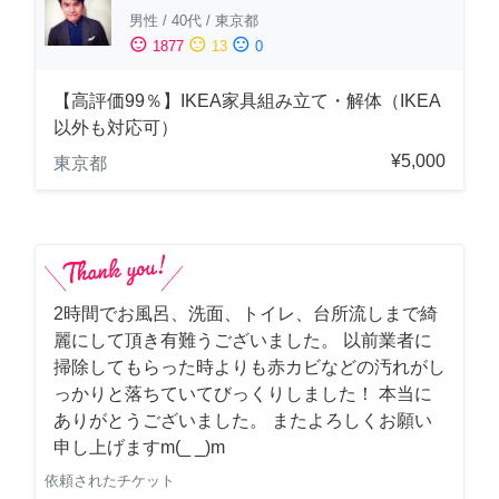
男性
/
40代
/
東京都
sentiment_satisfied
sentiment_neutral
sentiment_dissatisfied
1877
13
0
【高評価99％】IKEA家具組み立て・解体（IKEA
以外も対応可）
¥5,000
東京都
2時間でお風呂、洗面、トイレ、台所流しまで綺
麗にして頂き有難うございました。 以前業者に
掃除してもらった時よりも赤カビなどの汚れがし
っかりと落ちていてびっくりしました！ 本当に
ありがとうございました。 またよろしくお願い
申し上げますm(_ _)m
依頼されたチケット