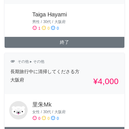
Taiga Hayami
男性
/
30代
/
大阪府
sentiment_satisfied
sentiment_neutral
sentiment_dissatisfied
1
0
0
終了
attachment
その他
▸ その他
長期旅行中に清掃してくださる方
¥4,000
大阪府
里朱Mk
女性
/
30代
/
大阪府
sentiment_satisfied
sentiment_neutral
sentiment_dissatisfied
0
0
0