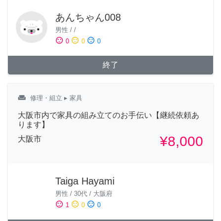
あんちゃん008
男性
/
/
sentiment_satisfied
sentiment_neutral
sentiment_dissatisfied
0
0
0
終了
weekend
修理・組立
▸ 家具
大阪市内で家具の組み立てのお手伝い【継続依頼あ
ります】
¥8,000
大阪市
Taiga Hayami
男性
/
30代
/
大阪府
sentiment_satisfied
sentiment_neutral
sentiment_dissatisfied
1
0
0