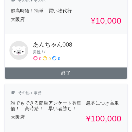
attachment
その他
▸ その他
超高時給！簡単！買い物代行
¥10,000
大阪府
あんちゃん008
男性
/
/
sentiment_satisfied
sentiment_neutral
sentiment_dissatisfied
0
0
0
終了
attachment
その他
▸ 事務
誰でもできる簡単アンケート募集 急募につき高単
価！ 高時給！ 早い者勝ち！
¥100,000
大阪府