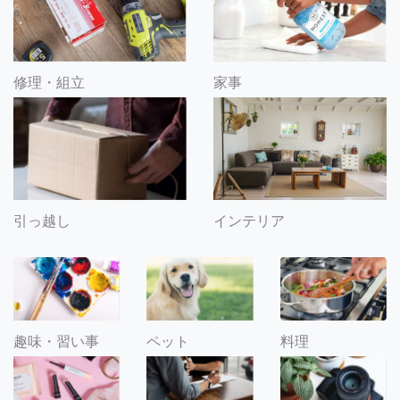
修理・組立
家事
引っ越し
インテリア
趣味・習い事
ペット
料理