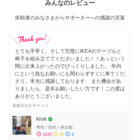
みんなのレビュー
依頼者のみなさまからサポーターへの感謝の言葉
とても手早く、そして完璧にIKEAのテーブルと
椅子を組み立ててくださいました！！あっという
間に出来上がったのでびっくりしました。 年内
にという急なお願いにも関わらずすぐに来てくだ
さり、本当に感謝しております。 また機会があ
りましたら、是非お願いしたい方です！この度は
ありがとうございました。
依頼されたチケット
knsk
check_circle
男性
/
50代
/
東京都
sentiment_satisfied
sentiment_neutral
sentiment_dissatisfied
1670
49
4