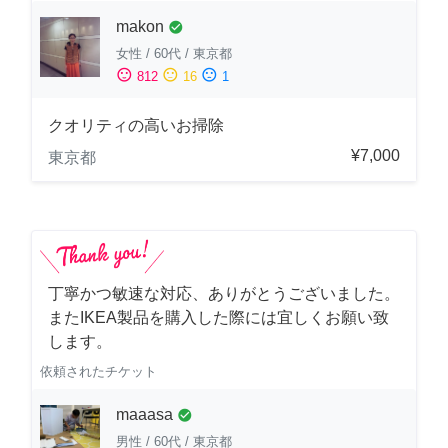
makon
check_circle
女性
/
60代
/
東京都
sentiment_satisfied
sentiment_neutral
sentiment_dissatisfied
812
16
1
クオリティの高いお掃除
¥7,000
東京都
丁寧かつ敏速な対応、ありがとうございました。
またIKEA製品を購入した際には宜しくお願い致
します。
依頼されたチケット
maaasa
check_circle
男性
/
60代
/
東京都