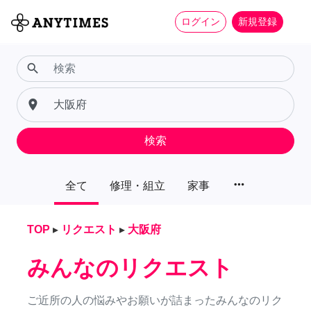
ログイン
新規登録
search
place
検索
more_horiz
全て
修理・組立
家事
TOP
▸
リクエスト
▸
大阪府
みんなのリクエスト
ご近所の人の悩みやお願いが詰まったみんなのリク