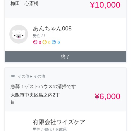
¥10,000
梅田 心斎橋
あんちゃん008
男性
/
/
sentiment_satisfied
sentiment_neutral
sentiment_dissatisfied
0
0
0
終了
attachment
その他
▸ その他
急募！ゲストハウスの清掃です
¥6,000
大阪市中央区島之内2丁
目
有限会社ワイズケア
男性
/
40代
/
兵庫県