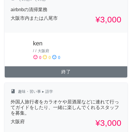
airbnbの清掃業務
¥3,000
大阪市内または八尾市
ken
/
/
大阪府
sentiment_satisfied
sentiment_neutral
sentiment_dissatisfied
0
0
0
終了
class
趣味・習い事
▸ 語学
外国人旅行者をカラオケや居酒屋などに連れて行っ
てガイドをしたり、一緒に楽しんでくれるスタッフ
を募集。
¥3,000
大阪府