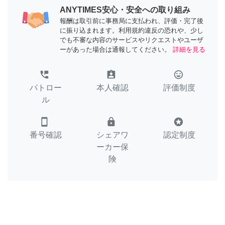
ANYTIMES安心・安全への取り組み
報酬は取引前に事務局に支払われ、評価・完了後
に振り込まれます。利用規約違反の恐れや、少し
でも不審な内容のサービスやリクエストやユーザ
ーがあった場合は通報してください。
詳細を見る
perm_phone_msg
assignment_ind
tag_faces
パトロー
本人確認
評価制度
ル
smartphone
lock
stars
番号確認
シェアワ
認定制度
ーカー保
険