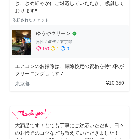
き、きめ細やかにご対応していただき、感謝して
おります‼️
依頼されたチケット
ゆうやクリーン
check_circle
男性
/
40代
/
東京都
sentiment_satisfied
sentiment_neutral
sentiment_dissatisfied
150
1
0
エアコンのお掃除は、掃除検定の資格を持つ私が
クリーニングします🎵
¥10,350
東京都
大満足です！とても丁寧にご対応いただき、日々
のお掃除のコツなども教えていただきました！