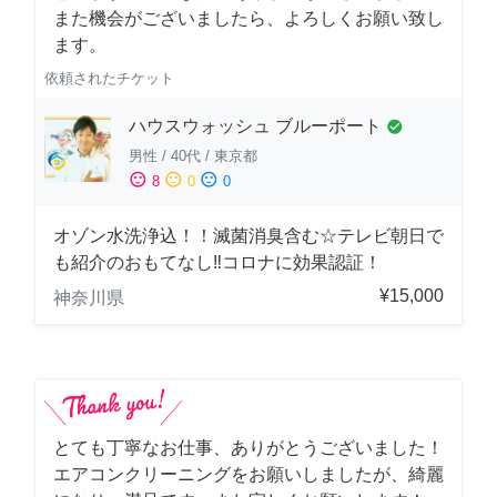
また機会がございましたら、よろしくお願い致し
ます。
依頼されたチケット
ハウスウォッシュ ブルーポート
check_circle
男性
/
40代
/
東京都
sentiment_satisfied
sentiment_neutral
sentiment_dissatisfied
8
0
0
オゾン水洗浄込！！滅菌消臭含む☆テレビ朝日で
も紹介のおもてなし‼コロナに効果認証！
¥15,000
神奈川県
とても丁寧なお仕事、ありがとうございました！
エアコンクリーニングをお願いしましたが、綺麗