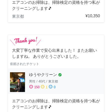
エアコンのお掃除は、掃除検定の資格を持つ私が
クリーニングします🎵
¥10,350
東京都
大変丁寧な作業で安心出来ました！ またお願い
しますね。 ありがとうございました。
依頼されたチケット
ゆうやクリーン
check_circle
男性
/
40代
/
東京都
sentiment_satisfied
sentiment_neutral
sentiment_dissatisfied
150
1
0
エアコンのお掃除は、掃除検定の資格を持つ私が
クリーニングします🎵