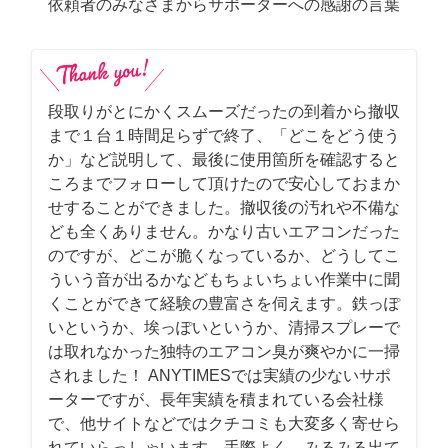
依頼者のみなさまからサポーターへの感謝の言葉
段取りがとにかくスムーズだったの到着から撤収
まで１台１時間足らずで終了、「どこをどう使う
か」など説明して、最後に使用箇所を確認すると
ころまでフォローして頂けたので安心しておまか
せすることができました。撤収後の汚れや不備な
ども全くありません。かなり古いエアコンだった
のですが、どこが脆くなっているか、どうしてこ
ういう音が出るかなどもちょいちょい作業中に聞
くことができて経験の豊富さを伺えます。鉄っぽ
いというか、埃っぽいというか、清掃スプレーで
は取れなかった独特のエアコン臭が爽やかに一掃
されました！ ANYTIMESでは実績の少ないサポ
ーターですが、長年実績を積まれている会社様
で、他サイトなどではクチコミも大変多く寄せら
れていらっしゃいます。手際よく、みるみる出て