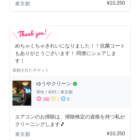
¥10,350
東京都
めちゃくちゃきれいになりました！！抗菌コート
もありがとうございます！ 同僚にシェアしま
す！
依頼されたチケット
ゆうやクリーン
check_circle
男性
/
40代
/
東京都
sentiment_satisfied
sentiment_neutral
sentiment_dissatisfied
150
1
0
エアコンのお掃除は、掃除検定の資格を持つ私が
クリーニングします🎵
¥10,350
東京都