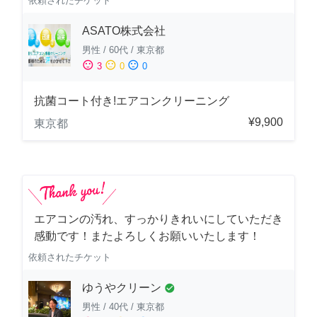
依頼されたチケット
ASATO株式会社
男性
/
60代
/
東京都
sentiment_satisfied
sentiment_neutral
sentiment_dissatisfied
3
0
0
抗菌コート付き!エアコンクリーニング
¥9,900
東京都
エアコンの汚れ、すっかりきれいにしていただき
感動です！またよろしくお願いいたします！
依頼されたチケット
ゆうやクリーン
check_circle
男性
/
40代
/
東京都