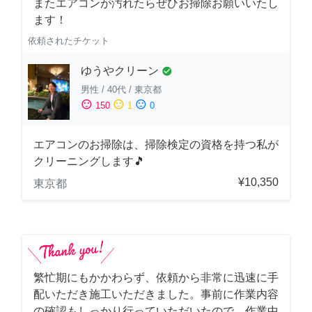
またエアコンが汚れたらぜひお掃除お願いいたし
ます！
依頼されたチケット
ゆうやクリーン
check_circle
男性
/
40代
/
東京都
sentiment_satisfied
sentiment_neutral
sentiment_dissatisfied
150
1
0
エアコンのお掃除は、掃除検定の資格を持つ私が
クリーニングします🎵
¥10,350
東京都
繁忙期にもかかわらず、依頼から非常に迅速に手
配いただき施工いただきました。事前に作業内容
の確認もしっかり行っていただいたので、作業中