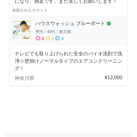
になり、満足です。また宜しくお願いします！
依頼されたチケット
ハウスウォッシュ ブルーポート
check_circle
男性
/
40代
/
東京都
sentiment_satisfied
sentiment_neutral
sentiment_dissatisfied
8
0
0
テレビでも取り上げられた安全のバイオ洗剤で洗
浄☆壁掛けノーマルタイプのエアコンクリーニン
グ！
¥12,000
神奈川県