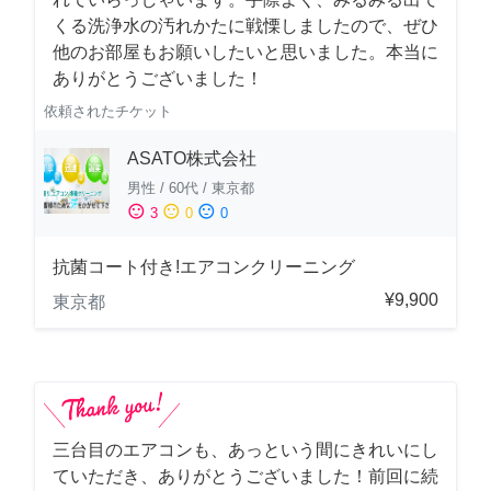
くる洗浄水の汚れかたに戦慄しましたので、ぜひ
他のお部屋もお願いしたいと思いました。本当に
ありがとうございました！
依頼されたチケット
ASATO株式会社
男性
/
60代
/
東京都
sentiment_satisfied
sentiment_neutral
sentiment_dissatisfied
3
0
0
抗菌コート付き!エアコンクリーニング
¥9,900
東京都
三台目のエアコンも、あっという間にきれいにし
ていただき、ありがとうございました！前回に続