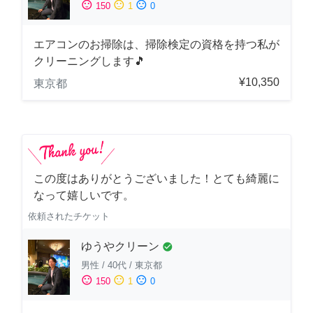
sentiment_satisfied
sentiment_neutral
sentiment_dissatisfied
150
1
0
エアコンのお掃除は、掃除検定の資格を持つ私が
クリーニングします🎵
¥10,350
東京都
この度はありがとうございました！とても綺麗に
なって嬉しいです。
依頼されたチケット
ゆうやクリーン
check_circle
男性
/
40代
/
東京都
sentiment_satisfied
sentiment_neutral
sentiment_dissatisfied
150
1
0