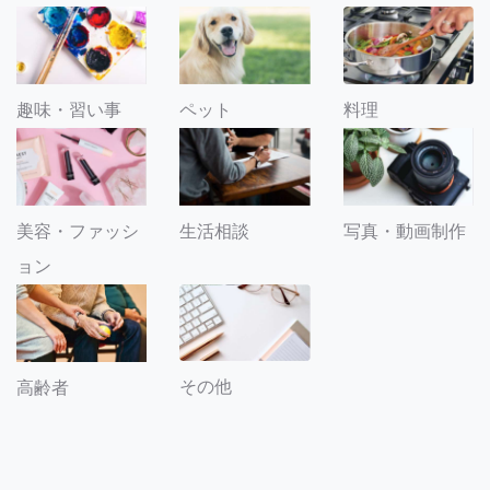
趣味・習い事
ペット
料理
美容・ファッシ
生活相談
写真・動画制作
ョン
その他
高齢者