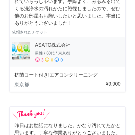
れていらっしゃいます。手際よく、みるみる出て
くる洗浄水の汚れかたに戦慄しましたので、ぜひ
他のお部屋もお願いしたいと思いました。本当に
ありがとうございました！
依頼されたチケット
ASATO株式会社
男性
/
60代
/
東京都
sentiment_satisfied
sentiment_neutral
sentiment_dissatisfied
3
0
0
抗菌コート付き!エアコンクリーニング
¥9,900
東京都
昨日はお世話になりました。かなり汚れてたかと
思います。丁寧な作業ありがとうございました。