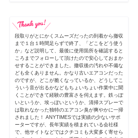
段取りがとにかくスムーズだったの到着から撤収
まで１台１時間足らずで終了、「どこをどう使う
か」など説明して、最後に使用箇所を確認すると
ころまでフォローして頂けたので安心しておまか
せすることができました。撤収後の汚れや不備な
ども全くありません。かなり古いエアコンだった
のですが、どこが脆くなっているか、どうしてこ
ういう音が出るかなどもちょいちょい作業中に聞
くことができて経験の豊富さを伺えます。鉄っぽ
いというか、埃っぽいというか、清掃スプレーで
は取れなかった独特のエアコン臭が爽やかに一掃
されました！ ANYTIMESでは実績の少ないサポ
ーターですが、長年実績を積まれている会社様
で、他サイトなどではクチコミも大変多く寄せら