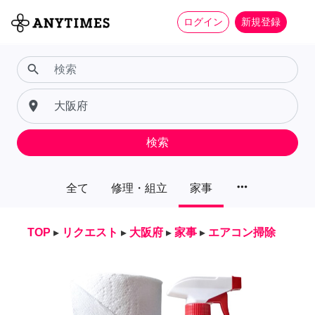
ログイン
新規登録
search
place
検索
more_horiz
全て
修理・組立
家事
TOP
▸
リクエスト
▸
大阪府
▸
家事
▸
エアコン掃除