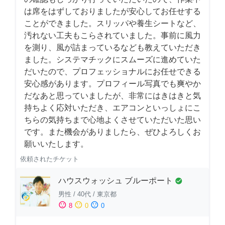
は席をはずしておりましたが安心してお任せする
ことができました。スリッパや養生シートなど、
汚れない工夫もこらされていました。事前に風力
を測り、風が詰まっているなども教えていただき
ました。システマチックにスムーズに進めていた
だいたので、プロフェッショナルにお任せできる
安心感があります。プロフィール写真でも爽やか
だなあと思っていましたが、非常にはきはきと気
持ちよく応対いただき、エアコンといっしょにこ
ちらの気持ちまで心地よくさせていただいた思い
です。また機会がありましたら、ぜひよろしくお
願いいたします。
依頼されたチケット
ハウスウォッシュ ブルーポート
check_circle
男性
/
40代
/
東京都
sentiment_satisfied
sentiment_neutral
sentiment_dissatisfied
8
0
0