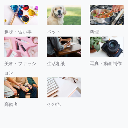
趣味・習い事
ペット
料理
美容・ファッシ
生活相談
写真・動画制作
ョン
その他
高齢者