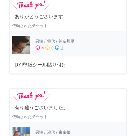
ありがとうございます
依頼されたチケット
男性
/
40代
/
神奈川県
sentiment_satisfied
sentiment_neutral
sentiment_dissatisfied
4
0
1
DYI壁紙シール貼り付け
有り難うございました。
依頼されたチケット
男性
/
60代
/
東京都