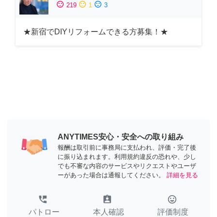
sentiment_satisfied
sentiment_neutral
sentiment_dissatisfied
219
1
3
★新宿でDIYリフォームできる方募集！★
ANYTIMES安心・安全への取り組み
報酬は取引前に事務局に支払われ、評価・完了後
に振り込まれます。利用規約違反の恐れや、少し
でも不審な内容のサービスやリクエストやユーザ
ーがあった場合は通報してください。
詳細を見る
perm_phone_msg
assignment_ind
tag_faces
パトロー
本人確認
評価制度