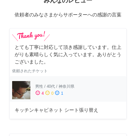
みんなのレビュー
依頼者のみなさまからサポーターへの感謝の言葉
とても丁寧に対応して頂き感謝しています。仕上
がりも素晴らしく気に入っています。ありがとう
ございました。
依頼されたチケット
男性
/
40代
/
神奈川県
sentiment_satisfied
sentiment_neutral
sentiment_dissatisfied
4
0
1
キッチンキャビネット シート張り替え