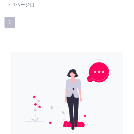
ト
1ページ目
1