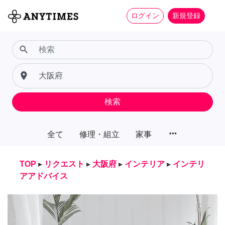
ログイン
新規登録
search
place
検索
more_horiz
全て
修理・組立
家事
TOP
▸
リクエスト
▸
大阪府
▸
インテリア
▸
インテリ
アアドバイス