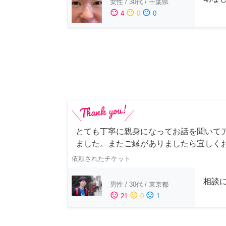
女性
/
30代
/
千葉県
sentiment_satisfied
sentiment_neutral
sentiment_dissatisfied
4
0
0
とても丁寧に親身になってお話を聞いて
ました。またご縁がありましたら宜しく
依頼されたチケット
相談
男性
/
30代
/
東京都
sentiment_satisfied
sentiment_neutral
sentiment_dissatisfied
21
0
1