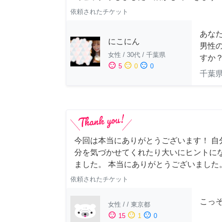
依頼されたチケット
あな
にこにん
男性
女性
/
30代
/
千葉県
すか
sentiment_satisfied
sentiment_neutral
sentiment_dissatisfied
5
0
0
千葉
今回は本当にありがとうございます！ 自
分を気づかせてくれたり大いにヒントに
ました。 本当にありがとうございました
依頼されたチケット
こっ
女性
/
/
東京都
sentiment_satisfied
sentiment_neutral
sentiment_dissatisfied
15
1
0