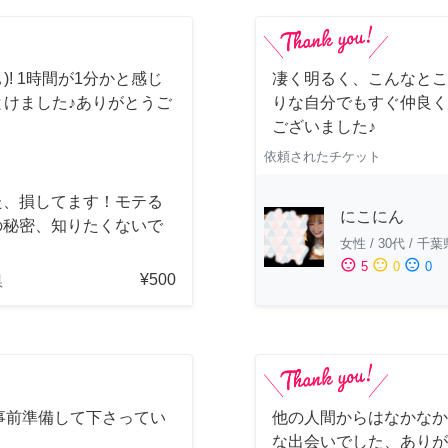
)! 1時間が1分かと感じ
凄く明るく、こんなとこ
とけました♪ありがとうご
りな自分でもすぐ仲良く
ございました♪
依頼されたチケット
た、損してます！モテる
にこにん
の秘密、知りたくないで
女性
/
30代
/
千葉
？
sentiment_satisfied
sentiment_neutral
sentiment_dissatisfied
5
0
0
¥500
県
事前準備して下さってい
他の人間からはなかなか
！
な出会いでした、ありが