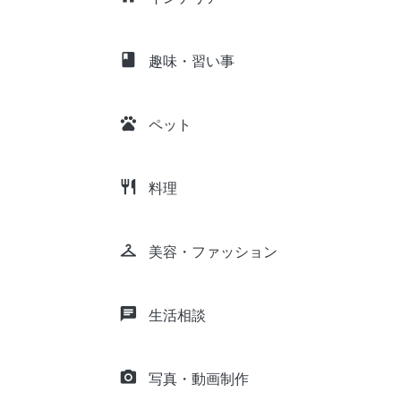
class
趣味・習い事
pets
ペット
restaurant
料理
checkroom
美容・ファッション
chat
生活相談
camera_alt
写真・動画制作