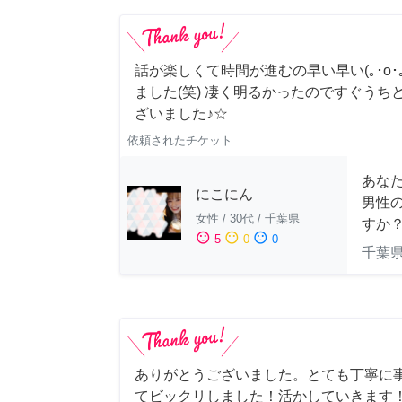
話が楽しくて時間が進むの早い早い(｡･о･｡
ました(笑) 凄く明るかったのですぐうち
ざいました♪☆
依頼されたチケット
あな
にこにん
男性
女性
/
30代
/
千葉県
すか
sentiment_satisfied
sentiment_neutral
sentiment_dissatisfied
5
0
0
千葉
ありがとうございました。とても丁寧に
てビックリしました！活かしていきます