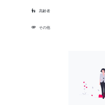
escalator_warning
高齢者
attachment
その他