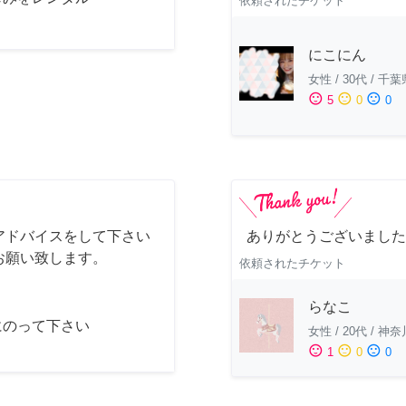
依頼されたチケット
にこにん
女性
/
30代
/
千葉
sentiment_satisfied
sentiment_neutral
sentiment_dissatisfied
5
0
0
アドバイスをして下さい
ありがとうございました
お願い致します。
依頼されたチケット
らなこ
にのって下さい
女性
/
20代
/
神奈
sentiment_satisfied
sentiment_neutral
sentiment_dissatisfied
1
0
0