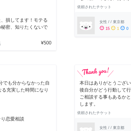
依頼されたチケット
た、損してます！モテる
女性
/
/
東京都
の秘密、知りたくないで
sentiment_satisfied
sentiment_neutral
sentiment_dissatisfied
15
1
0
？
¥500
県
分でも分からなかった自
本日はありがとうござい
なる充実した時間になり
後自分がどう行動して行
。
ご相談する事もあるかと
します。
依頼されたチケット
そり恋愛相談
女性
/
/
東京都