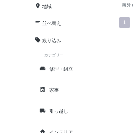
海外
place
地域
sort
1
並べ替え
local_offer
絞り込み
カテゴリー
weekend
修理・組立
local_laundry_service
家事
local_shipping
引っ越し
home
インテリア