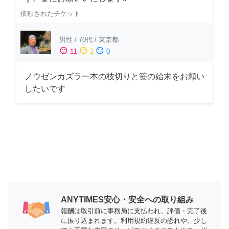
依頼されたチケット
男性
/
70代
/
東京都
sentiment_satisfied
sentiment_neutral
sentiment_dissatisfied
11
2
0
ノウゼンカズラ一本の枝切りと笹の始末をお願い
したいです
ANYTIMES安心・安全への取り組み
報酬は取引前に事務局に支払われ、評価・完了後
に振り込まれます。利用規約違反の恐れや、少し