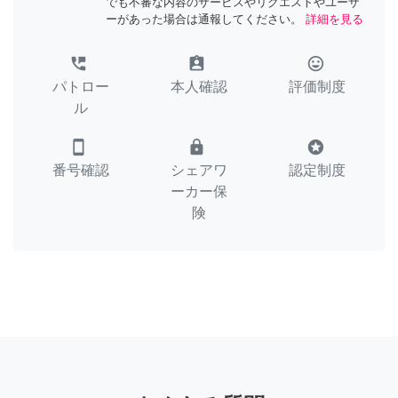
でも不審な内容のサービスやリクエストやユーザ
ーがあった場合は通報してください。
詳細を見る
perm_phone_msg
assignment_ind
tag_faces
パトロー
本人確認
評価制度
ル
smartphone
lock
stars
番号確認
シェアワ
認定制度
ーカー保
険