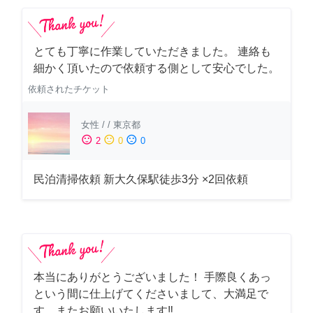
とても丁寧に作業していただきました。 連絡も
細かく頂いたので依頼する側として安心でした。
依頼されたチケット
女性
/
/
東京都
sentiment_satisfied
sentiment_neutral
sentiment_dissatisfied
2
0
0
民泊清掃依頼 新大久保駅徒歩3分 ×2回依頼
本当にありがとうございました！ 手際良くあっ
という間に仕上げてくださいまして、大満足で
す。またお願いいたします‼️