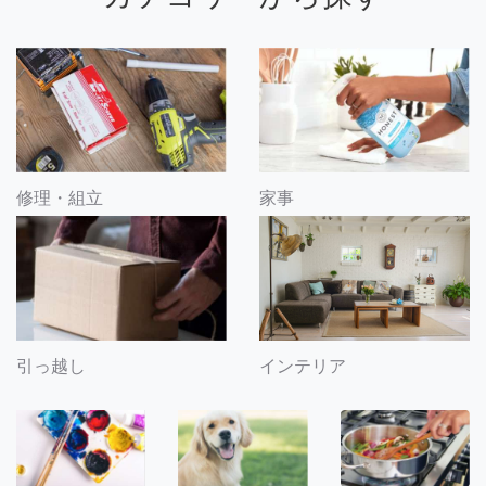
修理・組立
家事
引っ越し
インテリア