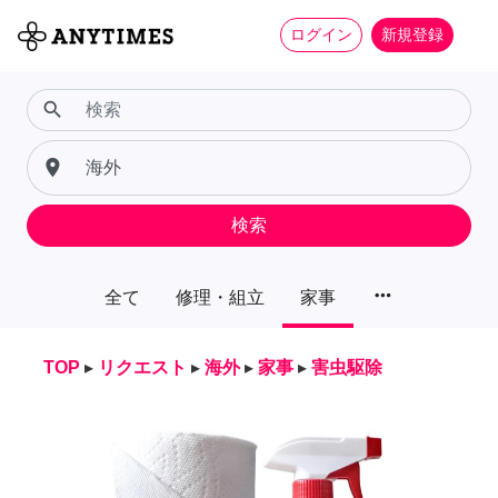
ログイン
新規登録
search
place
検索
more_horiz
全て
修理・組立
家事
TOP
▸
リクエスト
▸
海外
▸
家事
▸
害虫駆除