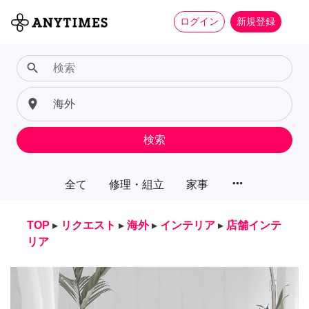
ログイン
新規登録
search
place
検索
more_horiz
全て
修理・組立
家事
TOP
▸
リクエスト
▸
海外
▸
インテリア
▸
店舗インテ
リア