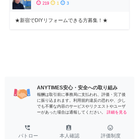
sentiment_satisfied
sentiment_neutral
sentiment_dissatisfied
219
1
3
★新宿でDIYリフォームできる方募集！★
ANYTIMES安心・安全への取り組み
報酬は取引前に事務局に支払われ、評価・完了後
に振り込まれます。利用規約違反の恐れや、少し
でも不審な内容のサービスやリクエストやユーザ
ーがあった場合は通報してください。
詳細を見る
perm_phone_msg
assignment_ind
tag_faces
パトロー
本人確認
評価制度