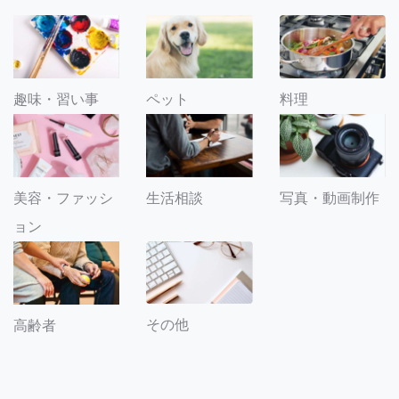
趣味・習い事
ペット
料理
美容・ファッシ
生活相談
写真・動画制作
ョン
その他
高齢者