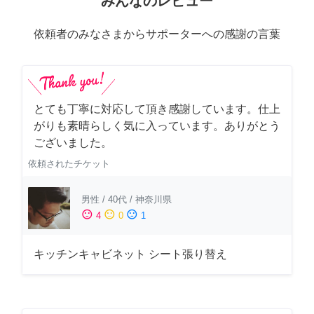
みんなのレビュー
依頼者のみなさまからサポーターへの感謝の言葉
とても丁寧に対応して頂き感謝しています。仕上
がりも素晴らしく気に入っています。ありがとう
ございました。
依頼されたチケット
男性
/
40代
/
神奈川県
sentiment_satisfied
sentiment_neutral
sentiment_dissatisfied
4
0
1
キッチンキャビネット シート張り替え