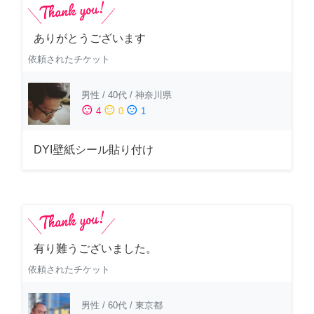
ありがとうございます
依頼されたチケット
男性
/
40代
/
神奈川県
sentiment_satisfied
sentiment_neutral
sentiment_dissatisfied
4
0
1
DYI壁紙シール貼り付け
有り難うございました。
依頼されたチケット
男性
/
60代
/
東京都