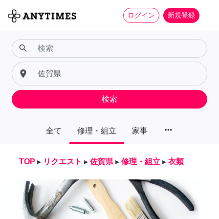
ログイン
新規登録
search
place
検索
more_horiz
全て
修理・組立
家事
TOP
▸
リクエスト
▸
佐賀県
▸
修理・組立
▸
衣類