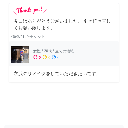
今日はありがとうございました。 引き続き宜し
くお願い致します。
依頼されたチケット
女性
/
20代
/
全ての地域
sentiment_satisfied
sentiment_neutral
sentiment_dissatisfied
2
0
0
衣服のリメイクをしていただきたいです。