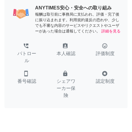
ANYTIMES安心・安全への取り組み
報酬は取引前に事務局に支払われ、評価・完了後
に振り込まれます。利用規約違反の恐れや、少し
でも不審な内容のサービスやリクエストやユーザ
ーがあった場合は通報してください。
詳細を見る
perm_phone_msg
assignment_ind
tag_faces
パトロー
本人確認
評価制度
ル
smartphone
lock
stars
番号確認
シェアワ
認定制度
ーカー保
険