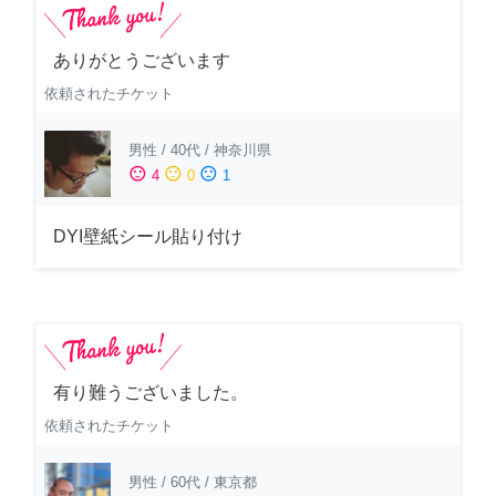
ありがとうございます
依頼されたチケット
男性
/
40代
/
神奈川県
sentiment_satisfied
sentiment_neutral
sentiment_dissatisfied
4
0
1
DYI壁紙シール貼り付け
有り難うございました。
依頼されたチケット
男性
/
60代
/
東京都