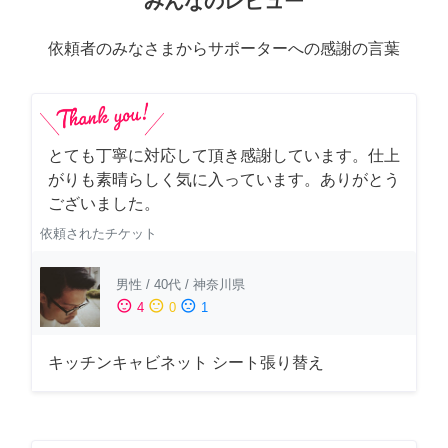
みんなのレビュー
依頼者のみなさまからサポーターへの感謝の言葉
とても丁寧に対応して頂き感謝しています。仕上
がりも素晴らしく気に入っています。ありがとう
ございました。
依頼されたチケット
男性
/
40代
/
神奈川県
sentiment_satisfied
sentiment_neutral
sentiment_dissatisfied
4
0
1
キッチンキャビネット シート張り替え