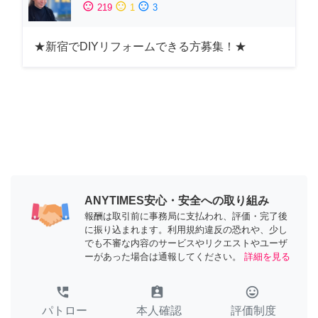
sentiment_satisfied
sentiment_neutral
sentiment_dissatisfied
219
1
3
★新宿でDIYリフォームできる方募集！★
ANYTIMES安心・安全への取り組み
報酬は取引前に事務局に支払われ、評価・完了後
に振り込まれます。利用規約違反の恐れや、少し
でも不審な内容のサービスやリクエストやユーザ
ーがあった場合は通報してください。
詳細を見る
perm_phone_msg
assignment_ind
tag_faces
パトロー
本人確認
評価制度