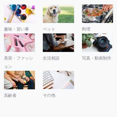
趣味・習い事
ペット
料理
美容・ファッシ
生活相談
写真・動画制作
ョン
その他
高齢者