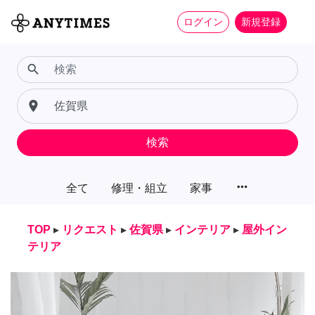
ログイン
新規登録
search
place
検索
more_horiz
全て
修理・組立
家事
TOP
▸
リクエスト
▸
佐賀県
▸
インテリア
▸
屋外イン
テリア