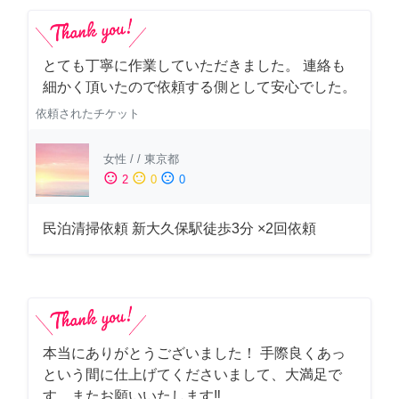
とても丁寧に作業していただきました。 連絡も
細かく頂いたので依頼する側として安心でした。
依頼されたチケット
女性
/
/
東京都
sentiment_satisfied
sentiment_neutral
sentiment_dissatisfied
2
0
0
民泊清掃依頼 新大久保駅徒歩3分 ×2回依頼
本当にありがとうございました！ 手際良くあっ
という間に仕上げてくださいまして、大満足で
す。またお願いいたします‼️