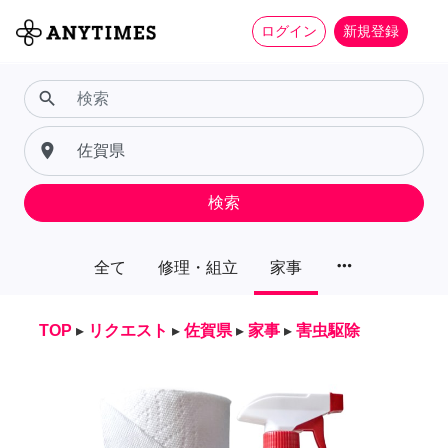
ログイン
新規登録
search
place
検索
more_horiz
全て
修理・組立
家事
TOP
▸
リクエスト
▸
佐賀県
▸
家事
▸
害虫駆除