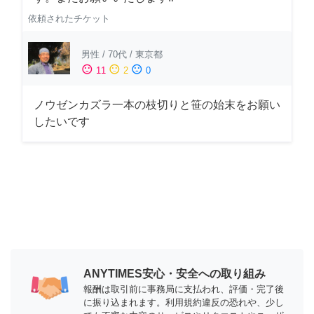
依頼されたチケット
男性
/
70代
/
東京都
sentiment_satisfied
sentiment_neutral
sentiment_dissatisfied
11
2
0
ノウゼンカズラ一本の枝切りと笹の始末をお願い
したいです
ANYTIMES安心・安全への取り組み
報酬は取引前に事務局に支払われ、評価・完了後
に振り込まれます。利用規約違反の恐れや、少し