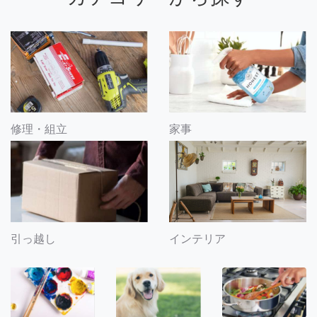
修理・組立
家事
引っ越し
インテリア