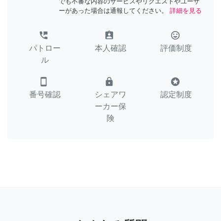
でも不審な内容のサービスやリクエストやユーザ
ーがあった場合は通報してください。
詳細を見る
perm_phone_msg
assignment_ind
tag_faces
パトロー
本人確認
評価制度
ル
smartphone
lock
stars
番号確認
シェアワ
認定制度
ーカー保
険