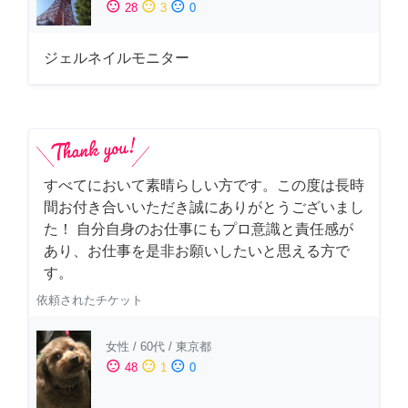
sentiment_satisfied
sentiment_neutral
sentiment_dissatisfied
28
3
0
ジェルネイルモニター
すべてにおいて素晴らしい方です。この度は長時
間お付き合いいただき誠にありがとうございまし
た！ 自分自身のお仕事にもプロ意識と責任感が
あり、お仕事を是非お願いしたいと思える方で
す。
依頼されたチケット
女性
/
60代
/
東京都
sentiment_satisfied
sentiment_neutral
sentiment_dissatisfied
48
1
0