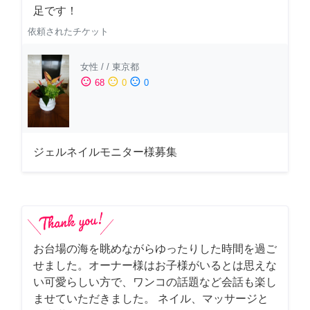
足です！
依頼されたチケット
女性
/
/
東京都
sentiment_satisfied
sentiment_neutral
sentiment_dissatisfied
68
0
0
ジェルネイルモニター様募集
お台場の海を眺めながらゆったりした時間を過ご
せました。オーナー様はお子様がいるとは思えな
い可愛らしい方で、ワンコの話題など会話も楽し
ませていただきました。 ネイル、マッサージと