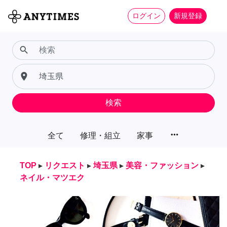
ログイン
新規登録
search
place
検索
more_horiz
全て
修理・組立
家事
TOP
▸
リクエスト
▸
埼玉県
▸
美容・ファッション
▸
ネイル・マツエク