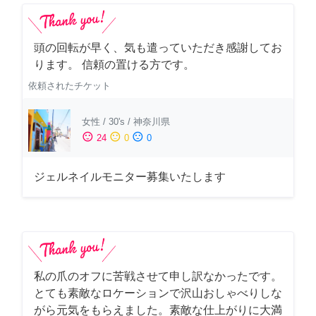
頭の回転が早く、気も遣っていただき感謝してお
ります。 信頼の置ける方です。
依頼されたチケット
女性
/
30's
/
神奈川県
sentiment_satisfied
sentiment_neutral
sentiment_dissatisfied
24
0
0
ジェルネイルモニター募集いたします
私の爪のオフに苦戦させて申し訳なかったです。
とても素敵なロケーションで沢山おしゃべりしな
がら元気をもらえました。素敵な仕上がりに大満