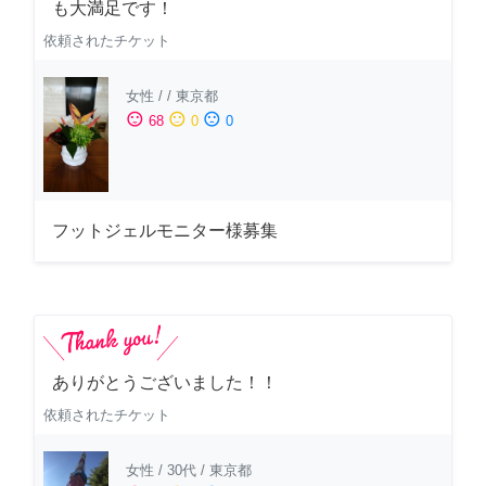
も大満足です！
依頼されたチケット
女性
/
/
東京都
sentiment_satisfied
sentiment_neutral
sentiment_dissatisfied
68
0
0
フットジェルモニター様募集
ありがとうございました！！
依頼されたチケット
女性
/
30代
/
東京都