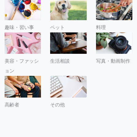
趣味・習い事
ペット
料理
美容・ファッシ
生活相談
写真・動画制作
ョン
その他
高齢者