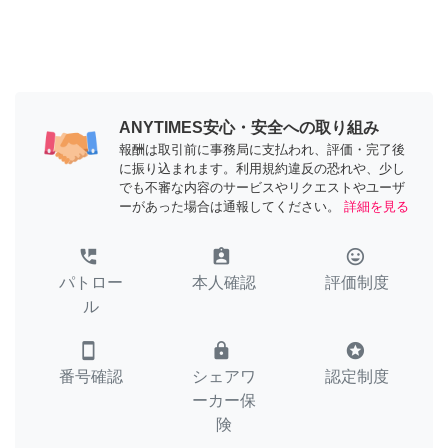
ANYTIMES安心・安全への取り組み
報酬は取引前に事務局に支払われ、評価・完了後
に振り込まれます。利用規約違反の恐れや、少し
でも不審な内容のサービスやリクエストやユーザ
ーがあった場合は通報してください。
詳細を見る
perm_phone_msg
assignment_ind
tag_faces
パトロー
本人確認
評価制度
ル
smartphone
lock
stars
番号確認
シェアワ
認定制度
ーカー保
険