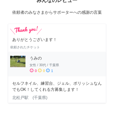
みんなのレビュー
依頼者のみなさまからサポーターへの感謝の言葉
ありがとうございます！
依頼されたチケット
うみの
女性
/
30代
/
千葉県
sentiment_satisfied
sentiment_neutral
sentiment_dissatisfied
0
0
1
セルフネイル、練習台、ジェル、ポリッシュなん
でもOK！してくれる方募集します！
北松戸駅 (千葉県)