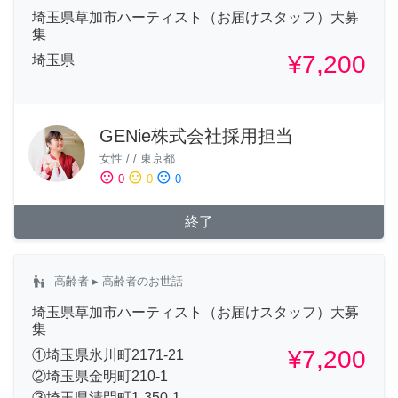
埼玉県草加市ハーティスト（お届けスタッフ）大募
集
¥7,200
埼玉県
GENie株式会社採用担当
女性
/
/
東京都
sentiment_satisfied
sentiment_neutral
sentiment_dissatisfied
0
0
0
終了
escalator_warning
高齢者
▸ 高齢者のお世話
埼玉県草加市ハーティスト（お届けスタッフ）大募
集
¥7,200
①埼玉県氷川町2171‐21
②埼玉県金明町210‐1
③埼玉県清門町1‐350‐1