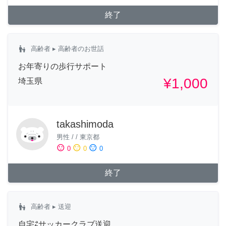
終了
escalator_warning
高齢者
▸ 高齢者のお世話
お年寄りの歩行サポート
¥1,000
埼玉県
takashimoda
男性
/
/
東京都
sentiment_satisfied
sentiment_neutral
sentiment_dissatisfied
0
0
0
終了
escalator_warning
高齢者
▸ 送迎
自宅⇄サッカークラブ送迎