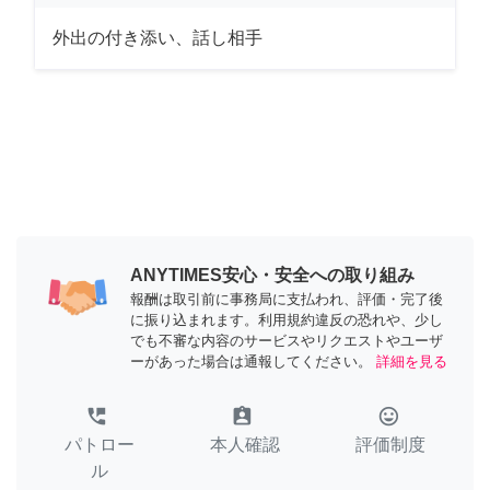
外出の付き添い、話し相手
ANYTIMES安心・安全への取り組み
報酬は取引前に事務局に支払われ、評価・完了後
に振り込まれます。利用規約違反の恐れや、少し
でも不審な内容のサービスやリクエストやユーザ
ーがあった場合は通報してください。
詳細を見る
perm_phone_msg
assignment_ind
tag_faces
パトロー
本人確認
評価制度
ル