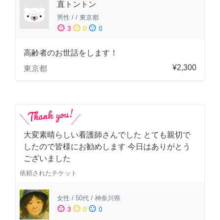
直トントン
男性
/
/
東京都
sentiment_satisfied
sentiment_neutral
sentiment_dissatisfied
3
0
0
高齢者のお世話をします！
¥2,300
東京都
大変素晴らしい看護師さんでした とても親切で
したので皆様にお勧めします 今日はありがとう
ございました
依頼されたチケット
女性
/
50代
/
神奈川県
sentiment_satisfied
sentiment_neutral
sentiment_dissatisfied
3
0
0