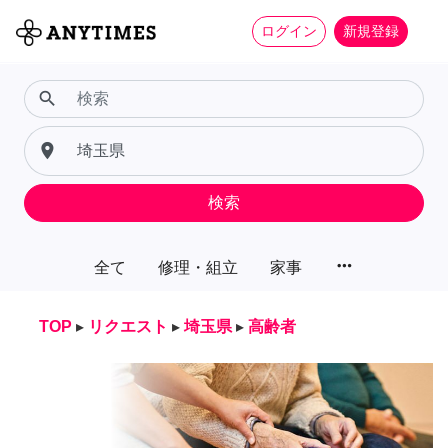
ログイン
新規登録
search
place
検索
more_horiz
全て
修理・組立
家事
TOP
▸
リクエスト
▸
埼玉県
▸
高齢者