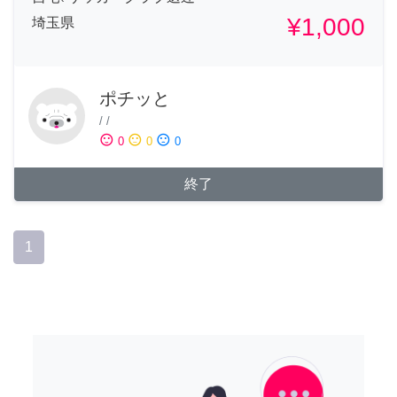
¥1,000
埼玉県
ポチッと
/
/
sentiment_satisfied
sentiment_neutral
sentiment_dissatisfied
0
0
0
終了
1