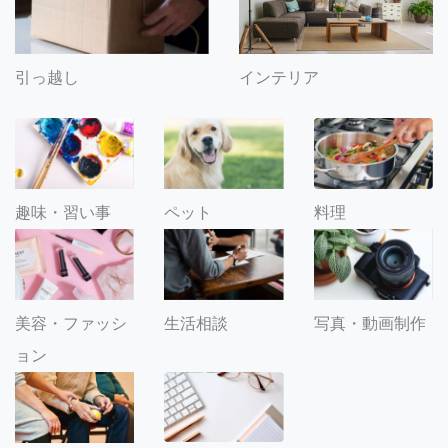
引っ越し
インテリア
趣味・習い事
ペット
料理
美容・ファッシ
生活相談
写真・動画制作
ョン