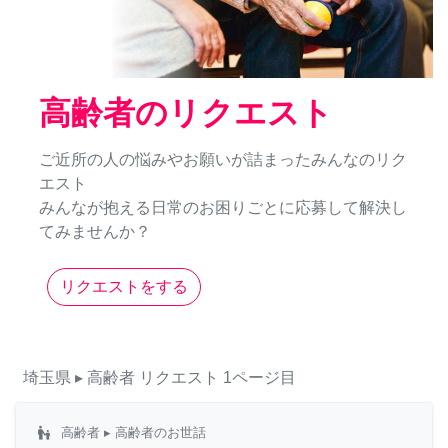
高齢者のリクエスト
ご近所の人の悩みやお願いが詰まったみんなのリク
エスト
みんなが抱える日常のお困りごとに応募して解決し
てみませんか？
リクエストをする
埼玉県
▸ 高齢者
リクエスト
1ページ目
escalator_warning
高齢者
▸ 高齢者のお世話