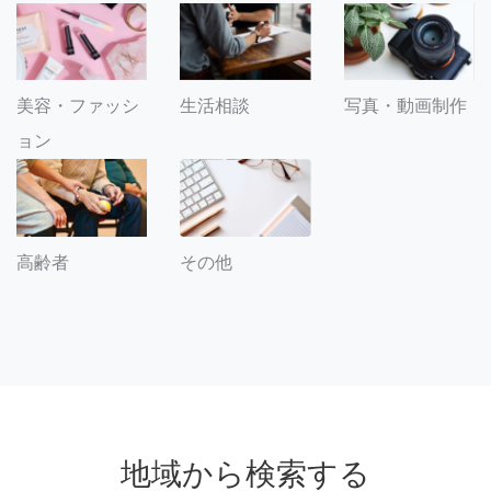
美容・ファッシ
生活相談
写真・動画制作
ョン
その他
高齢者
地域から検索する