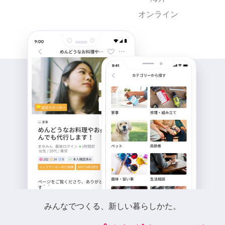
オンライン
みんなでつくる、新しい暮らしかた。