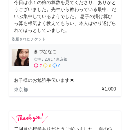
今日は小１の娘の算数を見てくださり、ありがと
うございました。先生から教わっている最中、だ
いぶ集中しているようでした。 息子の掛け算ひ
っ算も根気よく教えてもらい、本人はやり遂げら
れてほっとしていました。
依頼されたチケット
きづななこ
女性
/
20代
/
東京都
sentiment_satisfied
sentiment_neutral
sentiment_dissatisfied
7
0
0
お子様のお勉強手伝います💓
¥1,000
東京都
二回目の授業ありがとうございました。 百の位