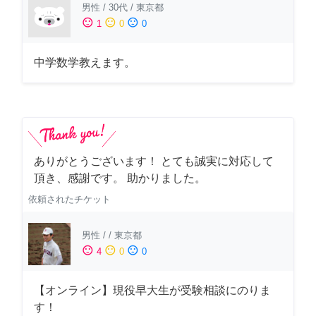
男性
/
30代
/
東京都
sentiment_satisfied
sentiment_neutral
sentiment_dissatisfied
1
0
0
中学数学教えます。
ありがとうございます！ とても誠実に対応して
頂き、感謝です。 助かりました。
依頼されたチケット
男性
/
/
東京都
sentiment_satisfied
sentiment_neutral
sentiment_dissatisfied
4
0
0
【オンライン】現役早大生が受験相談にのりま
す！