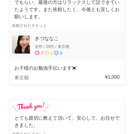
でもらい、最後の方はリラックスして話できてい
たようです。また依頼したく、今後とも宜しくお
願いします。
依頼されたチケット
きづななこ
女性
/
20代
/
東京都
sentiment_satisfied
sentiment_neutral
sentiment_dissatisfied
7
0
0
お子様のお勉強手伝います💓
¥1,000
東京都
とても親切に教えて頂いて、安心して、お任せで
きました。