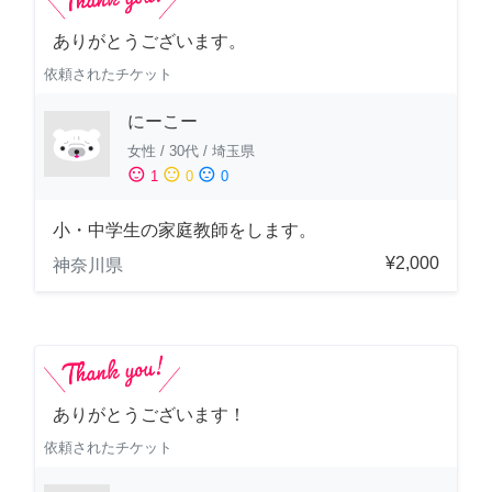
ありがとうございます。
依頼されたチケット
にーこー
女性
/
30代
/
埼玉県
sentiment_satisfied
sentiment_neutral
sentiment_dissatisfied
1
0
0
小・中学生の家庭教師をします。
¥2,000
神奈川県
ありがとうございます！
依頼されたチケット