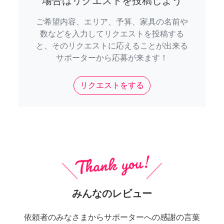
場合はリクエストを投稿しよう
ご希望内容、エリア、予算、家具の名前や
数などを入力してリクエストを投稿する
と、そのリクエストに応えることが出来る
サポーターから応募が来ます！
リクエストをする
みんなのレビュー
依頼者のみなさまからサポーターへの感謝の言葉