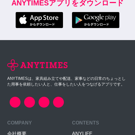
ANYTIMESアプリをダウンロード
ANYTIMESは、家具組み立てや配送、家事などの日常のちょっとし
た用事を依頼したい人と、仕事をしたい人をつなげるアプリです。
COMPANY
CONTENTS
会社概要
ANYLIFE