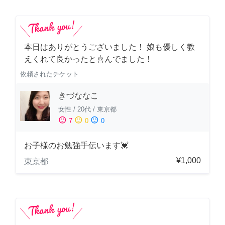
本日はありがとうございました！ 娘も優しく教
えくれて良かったと喜んでました！
依頼されたチケット
きづななこ
女性
/
20代
/
東京都
sentiment_satisfied
sentiment_neutral
sentiment_dissatisfied
7
0
0
お子様のお勉強手伝います💓
¥1,000
東京都