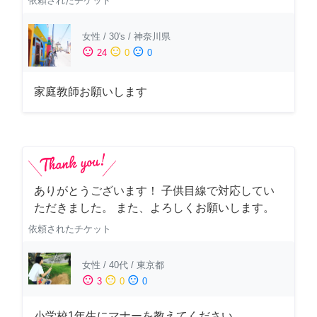
依頼されたチケット
女性
/
30's
/
神奈川県
sentiment_satisfied
sentiment_neutral
sentiment_dissatisfied
24
0
0
家庭教師お願いします
ありがとうございます！ 子供目線で対応してい
ただきました。 また、よろしくお願いします。
依頼されたチケット
女性
/
40代
/
東京都
sentiment_satisfied
sentiment_neutral
sentiment_dissatisfied
3
0
0
小学校1年生にマナーを教えてください