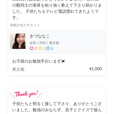
の数同士の筆算を粘り強く教えて下さり助かりま
した。 子供たちもテレビ電話慣れてきたようで
す。
依頼されたチケット
きづななこ
女性
/
20代
/
東京都
sentiment_satisfied
sentiment_neutral
sentiment_dissatisfied
7
0
0
お子様のお勉強手伝います💓
¥1,000
東京都
子供たちと明るく接して下さり、ありがとうござ
いました。勉強のみならず、息子とクイズで遊ん