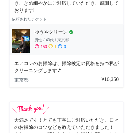
き、きめ細やかにご対応していただき、感謝して
おります‼️
依頼されたチケット
ゆうやクリーン
check_circle
男性
/
40代
/
東京都
sentiment_satisfied
sentiment_neutral
sentiment_dissatisfied
150
1
0
エアコンのお掃除は、掃除検定の資格を持つ私が
クリーニングします🎵
¥10,350
東京都
大満足です！とても丁寧にご対応いただき、日々
のお掃除のコツなども教えていただきました！