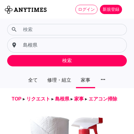
ログイン
新規登録
search
place
検索
more_horiz
全て
修理・組立
家事
TOP
▸
リクエスト
▸
島根県
▸
家事
▸
エアコン掃除