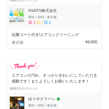
依頼されたチケット
ASATO株式会社
男性
/
60代
/
東京都
sentiment_satisfied
sentiment_neutral
sentiment_dissatisfied
3
0
0
抗菌コート付き!エアコンクリーニング
¥9,900
東京都
エアコンの汚れ、すっかりきれいにしていただき
感動です！またよろしくお願いいたします！
依頼されたチケット
ゆうやクリーン
check_circle
男性
/
40代
/
東京都