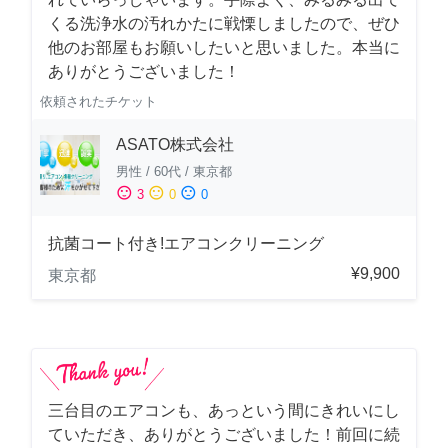
くる洗浄水の汚れかたに戦慄しましたので、ぜひ
他のお部屋もお願いしたいと思いました。本当に
ありがとうございました！
依頼されたチケット
ASATO株式会社
男性
/
60代
/
東京都
sentiment_satisfied
sentiment_neutral
sentiment_dissatisfied
3
0
0
抗菌コート付き!エアコンクリーニング
¥9,900
東京都
三台目のエアコンも、あっという間にきれいにし
ていただき、ありがとうございました！前回に続