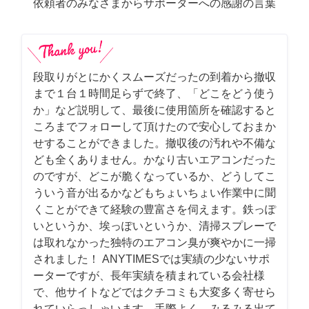
依頼者のみなさまからサポーターへの感謝の言葉
段取りがとにかくスムーズだったの到着から撤収
まで１台１時間足らずで終了、「どこをどう使う
か」など説明して、最後に使用箇所を確認すると
ころまでフォローして頂けたので安心しておまか
せすることができました。撤収後の汚れや不備な
ども全くありません。かなり古いエアコンだった
のですが、どこが脆くなっているか、どうしてこ
ういう音が出るかなどもちょいちょい作業中に聞
くことができて経験の豊富さを伺えます。鉄っぽ
いというか、埃っぽいというか、清掃スプレーで
は取れなかった独特のエアコン臭が爽やかに一掃
されました！ ANYTIMESでは実績の少ないサポ
ーターですが、長年実績を積まれている会社様
で、他サイトなどではクチコミも大変多く寄せら
れていらっしゃいます。手際よく、みるみる出て