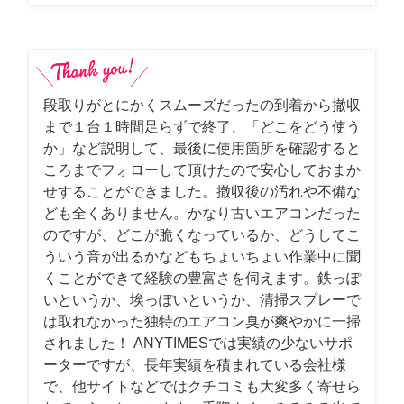
段取りがとにかくスムーズだったの到着から撤収
まで１台１時間足らずで終了、「どこをどう使う
か」など説明して、最後に使用箇所を確認すると
ころまでフォローして頂けたので安心しておまか
せすることができました。撤収後の汚れや不備な
ども全くありません。かなり古いエアコンだった
のですが、どこが脆くなっているか、どうしてこ
ういう音が出るかなどもちょいちょい作業中に聞
くことができて経験の豊富さを伺えます。鉄っぽ
いというか、埃っぽいというか、清掃スプレーで
は取れなかった独特のエアコン臭が爽やかに一掃
されました！ ANYTIMESでは実績の少ないサポ
ーターですが、長年実績を積まれている会社様
で、他サイトなどではクチコミも大変多く寄せら