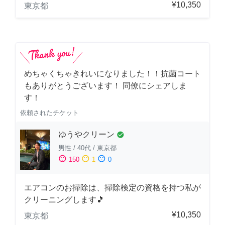
¥10,350
東京都
めちゃくちゃきれいになりました！！抗菌コート
もありがとうございます！ 同僚にシェアしま
す！
依頼されたチケット
ゆうやクリーン
check_circle
男性
/
40代
/
東京都
sentiment_satisfied
sentiment_neutral
sentiment_dissatisfied
150
1
0
エアコンのお掃除は、掃除検定の資格を持つ私が
クリーニングします🎵
¥10,350
東京都