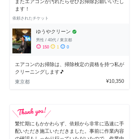
またエアコンが汚れたらぜひお掃除お願いいたし
ます！
依頼されたチケット
ゆうやクリーン
check_circle
男性
/
40代
/
東京都
sentiment_satisfied
sentiment_neutral
sentiment_dissatisfied
150
1
0
エアコンのお掃除は、掃除検定の資格を持つ私が
クリーニングします🎵
¥10,350
東京都
繁忙期にもかかわらず、依頼から非常に迅速に手
配いただき施工いただきました。事前に作業内容
の確認もしっかり行っていただいたので、作業中