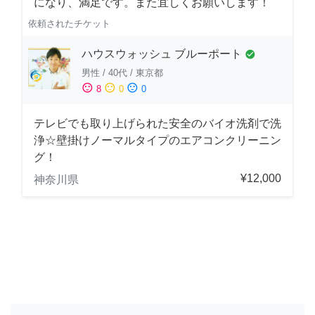
になり、満足です。また宜しくお願いします！
依頼されたチケット
ハウスウォッシュ ブルーポート
check_circle
男性
/
40代
/
東京都
sentiment_satisfied
sentiment_neutral
sentiment_dissatisfied
8
0
0
テレビでも取り上げられた安全のバイオ洗剤で洗
浄☆壁掛けノーマルタイプのエアコンクリーニン
グ！
¥12,000
神奈川県