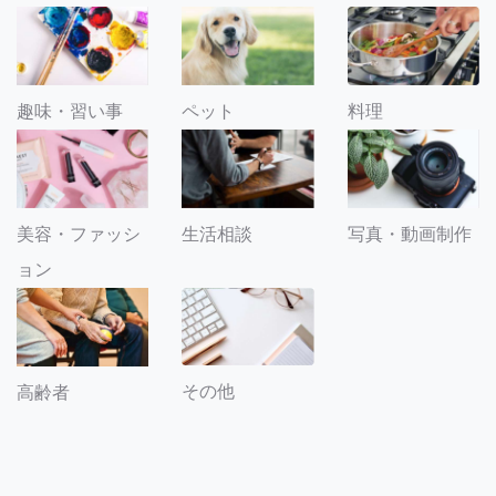
趣味・習い事
ペット
料理
美容・ファッシ
生活相談
写真・動画制作
ョン
その他
高齢者