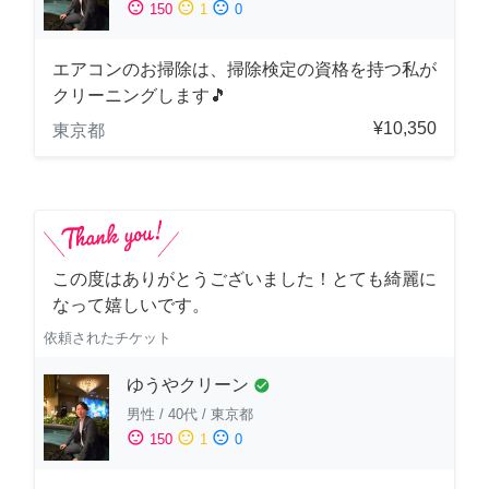
sentiment_satisfied
sentiment_neutral
sentiment_dissatisfied
150
1
0
エアコンのお掃除は、掃除検定の資格を持つ私が
クリーニングします🎵
¥10,350
東京都
この度はありがとうございました！とても綺麗に
なって嬉しいです。
依頼されたチケット
ゆうやクリーン
check_circle
男性
/
40代
/
東京都
sentiment_satisfied
sentiment_neutral
sentiment_dissatisfied
150
1
0