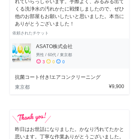
れていらっしゃいます。手際よく、みるみる出て
くる洗浄水の汚れかたに戦慄しましたので、ぜひ
他のお部屋もお願いしたいと思いました。本当に
ありがとうございました！
依頼されたチケット
ASATO株式会社
男性
/
60代
/
東京都
sentiment_satisfied
sentiment_neutral
sentiment_dissatisfied
3
0
0
抗菌コート付き!エアコンクリーニング
¥9,900
東京都
昨日はお世話になりました。かなり汚れてたかと
思います。丁寧な作業ありがとうございました。