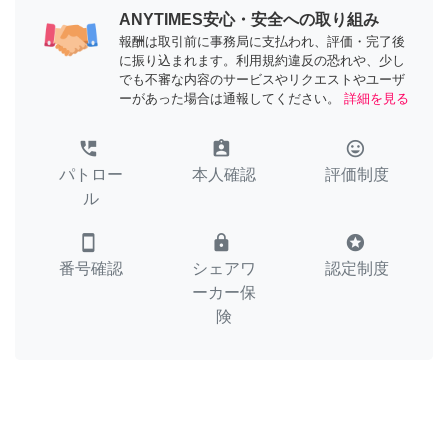
ANYTIMES安心・安全への取り組み
報酬は取引前に事務局に支払われ、評価・完了後
に振り込まれます。利用規約違反の恐れや、少し
でも不審な内容のサービスやリクエストやユーザ
ーがあった場合は通報してください。
詳細を見る
perm_phone_msg
assignment_ind
tag_faces
パトロー
本人確認
評価制度
ル
smartphone
lock
stars
番号確認
シェアワ
認定制度
ーカー保
険