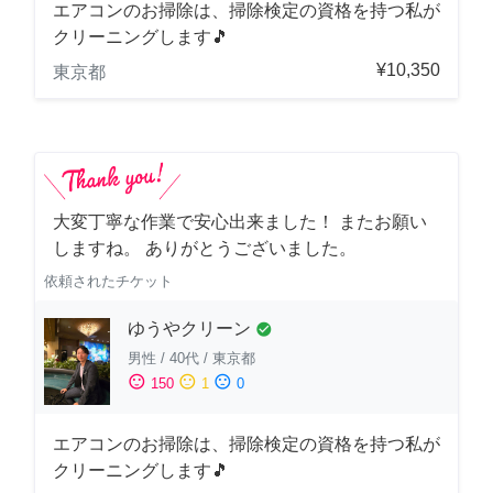
エアコンのお掃除は、掃除検定の資格を持つ私が
クリーニングします🎵
¥10,350
東京都
大変丁寧な作業で安心出来ました！ またお願い
しますね。 ありがとうございました。
依頼されたチケット
ゆうやクリーン
check_circle
男性
/
40代
/
東京都
sentiment_satisfied
sentiment_neutral
sentiment_dissatisfied
150
1
0
エアコンのお掃除は、掃除検定の資格を持つ私が
クリーニングします🎵