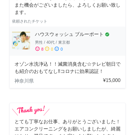
また機会がございましたら、よろしくお願い致し
ます。
依頼されたチケット
ハウスウォッシュ ブルーポート
check_circle
男性
/
40代
/
東京都
sentiment_satisfied
sentiment_neutral
sentiment_dissatisfied
8
0
0
オゾン水洗浄込！！滅菌消臭含む☆テレビ朝日で
も紹介のおもてなし‼コロナに効果認証！
¥15,000
神奈川県
とても丁寧なお仕事、ありがとうございました！
エアコンクリーニングをお願いしましたが、綺麗